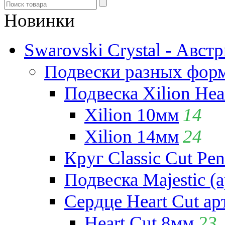
Новинки
Swarovski Crystal - Авст
Подвески разных фор
Подвеска Xilion Hear
Xilion 10мм
14
Xilion 14мм
24
Круг Classic Cut Pen
Подвеска Majestic (а
Сердце Heart Cut ар
Heart Cut 8мм
23