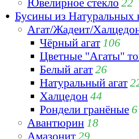
Ювелирное стекло
22
Бусины из Натуральных 
Агат/Жадеит/Халцедо
Чёрный агат
106
Цветные "Агаты" т
Белый агат
26
Натуральный агат
2
Халцедон
44
Рондели гранёные
6
Авантюрин
18
Амазонит
29