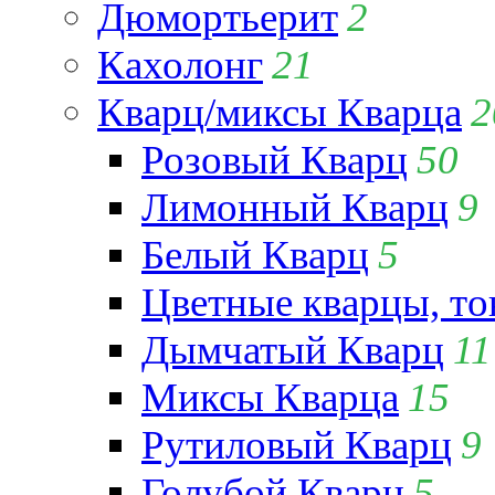
Дюмортьерит
2
Кахолонг
21
Кварц/миксы Кварца
2
Розовый Кварц
50
Лимонный Кварц
9
Белый Кварц
5
Цветные кварцы, т
Дымчатый Кварц
11
Миксы Кварца
15
Рутиловый Кварц
9
Голубой Кварц
5