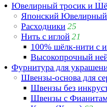
Ювелирный тросик и Шёл
Японский Ювелирный 
Расходники
25
Нить с иглой
21
100% шёлк-нити с и
Высокопрочный ней
Фурнитура для украшен
Швензы-основа для се
Швензы без инкрус
Швензы с Фианита