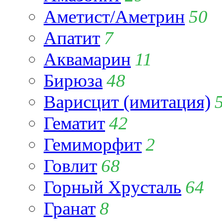
Аметист/Аметрин
50
Апатит
7
Аквамарин
11
Бирюза
48
Варисцит (имитация)
Гематит
42
Гемиморфит
2
Говлит
68
Горный Хрусталь
64
Гранат
8