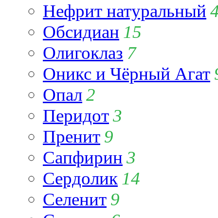
Нефрит натуральный
Обсидиан
15
Олигоклаз
7
Оникс и Чёрный Агат
Опал
2
Перидот
3
Пренит
9
Сапфирин
3
Сердолик
14
Селенит
9