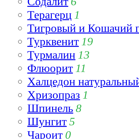
Содалит
6
Терагерц
1
Тигровый и Кошачий г
Турквенит
19
Турмалин
13
Флюорит
11
Халцедон натуральны
Хризопраз
1
Шпинель
8
Шунгит
5
Чароит
0