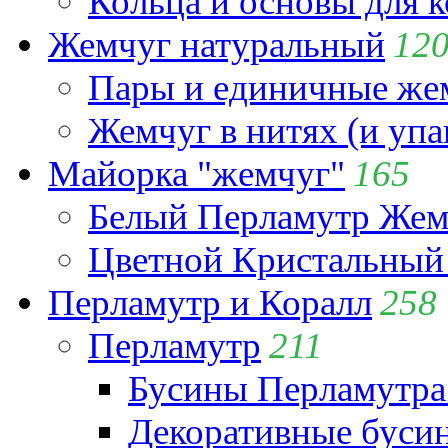
Кольца и основы для 
Жемчуг натуральный
12
Пары и единичные ж
Жемчуг в нитях (и упа
Майорка "жемчуг"
165
Белый Перламутр Жем
Цветной Кристальный
Перламутр и Коралл
258
Перламутр
211
Бусины Перламутра
Декоративные буси