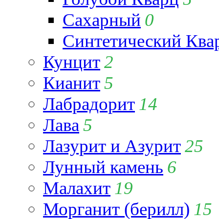
Сахарный
0
Синтетический Ква
Кунцит
2
Кианит
5
Лабрадорит
14
Лава
5
Лазурит и Азурит
25
Лунный камень
6
Малахит
19
Морганит (берилл)
15