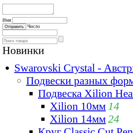
Имя
Число
Новинки
Swarovski Crystal - Авст
Подвески разных фор
Подвеска Xilion Hear
Xilion 10мм
14
Xilion 14мм
24
Круг Classic Cut Pen