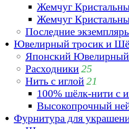
Жемчуг Кристальн
Жемчуг Кристальный
Последние экземпляр
Ювелирный тросик и Шёл
Японский Ювелирный 
Расходники
25
Нить с иглой
21
100% шёлк-нити с и
Высокопрочный ней
Фурнитура для украшен