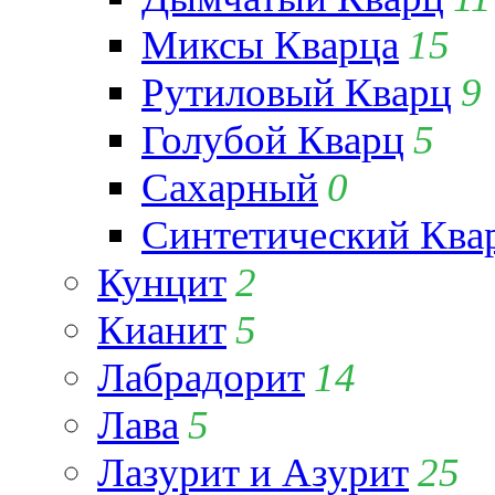
Миксы Кварца
15
Рутиловый Кварц
9
Голубой Кварц
5
Сахарный
0
Синтетический Ква
Кунцит
2
Кианит
5
Лабрадорит
14
Лава
5
Лазурит и Азурит
25