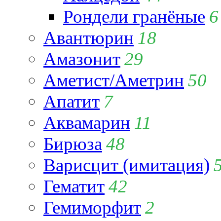
Рондели гранёные
6
Авантюрин
18
Амазонит
29
Аметист/Аметрин
50
Апатит
7
Аквамарин
11
Бирюза
48
Варисцит (имитация)
Гематит
42
Гемиморфит
2