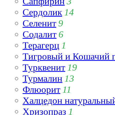
Сапфирин
3
Сердолик
14
Селенит
9
Содалит
6
Терагерц
1
Тигровый и Кошачий г
Турквенит
19
Турмалин
13
Флюорит
11
Халцедон натуральны
Хризопраз
1