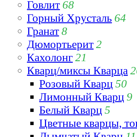
Говлит
68
Горный Хрусталь
64
Гранат
8
Дюмортьерит
2
Кахолонг
21
Кварц/миксы Кварца
2
Розовый Кварц
50
Лимонный Кварц
9
Белый Кварц
5
Цветные кварцы, т
Дымчатый Кварц
11