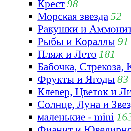
Крест
98
Морская звезда
52
Ракушки и Аммони
Рыбы и Кораллы
91
Пляж и Лето
181
Бабочка, Стрекоза, 
Фрукты и Ягоды
83
Клевер, Цветок и Л
Солнце, Луна и Зве
маленькие - mini
16
Фианит и Ювелирно