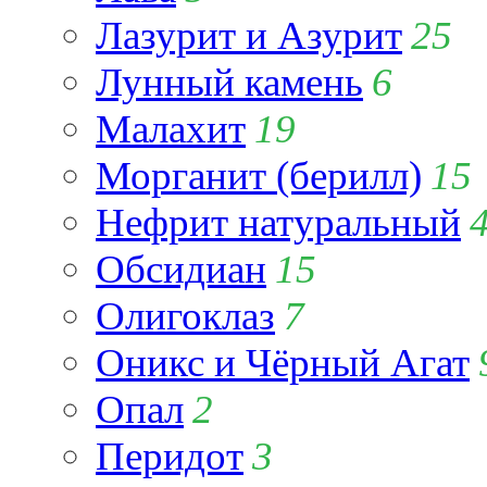
Лазурит и Азурит
25
Лунный камень
6
Малахит
19
Морганит (берилл)
15
Нефрит натуральный
Обсидиан
15
Олигоклаз
7
Оникс и Чёрный Агат
Опал
2
Перидот
3