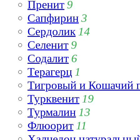
Пренит
9
Сапфирин
3
Сердолик
14
Селенит
9
Содалит
6
Терагерц
1
Тигровый и Кошачий г
Турквенит
19
Турмалин
13
Флюорит
11
Халцедон натуральны