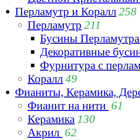
Перламутр и Коралл
258
Перламутр
211
Бусины Перламутра
Декоративные буси
Фурнитура с перла
Коралл
49
Фианиты, Керамика, Дер
Фианит на нити
61
Керамика
130
Акрил
62