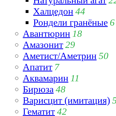
Натуральный агат
2
Халцедон
44
Рондели гранёные
6
Авантюрин
18
Амазонит
29
Аметист/Аметрин
50
Апатит
7
Аквамарин
11
Бирюза
48
Варисцит (имитация)
Гематит
42