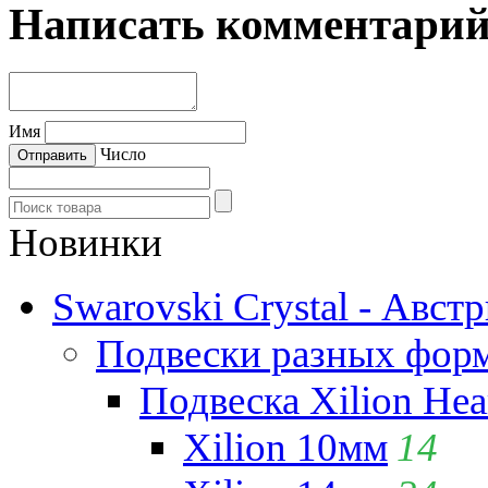
Написать комментари
Имя
Число
Новинки
Swarovski Crystal - Авст
Подвески разных фор
Подвеска Xilion Hear
Xilion 10мм
14