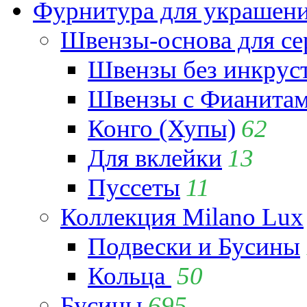
Фурнитура для украшен
Швензы-основа для се
Швензы без инкрус
Швензы с Фианита
Конго (Хупы)
62
Для вклейки
13
Пуссеты
11
Коллекция Milano Lux
Подвески и Бусины
Кольца
50
Бусины
695