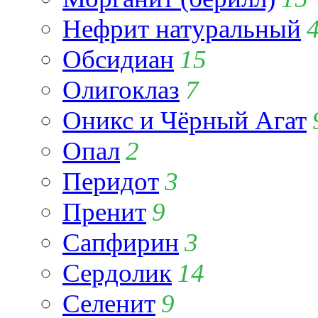
Нефрит натуральный
Обсидиан
15
Олигоклаз
7
Оникс и Чёрный Агат
Опал
2
Перидот
3
Пренит
9
Сапфирин
3
Сердолик
14
Селенит
9