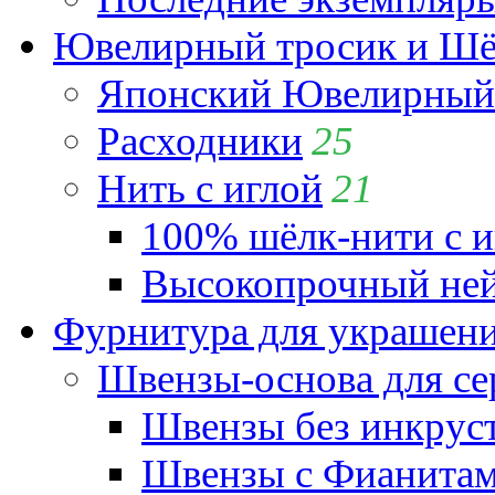
Ювелирный тросик и Шёл
Японский Ювелирный 
Расходники
25
Нить с иглой
21
100% шёлк-нити с и
Высокопрочный ней
Фурнитура для украшен
Швензы-основа для се
Швензы без инкрус
Швензы с Фианита