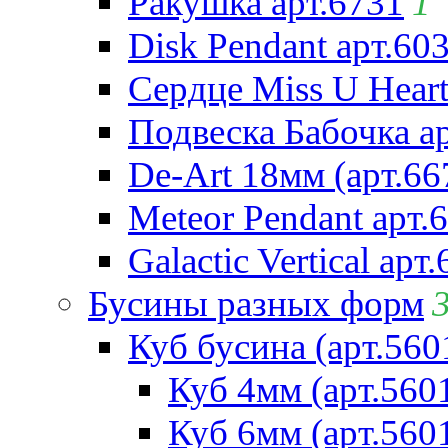
Ракушка арт.6731
1
Disk Pendant арт.60
Сердце Miss U Heart
Подвеска Бабочка а
De-Art 18мм (арт.66
Meteor Pendant арт.
Galactic Vertical арт
Бусины разных форм
Куб бусина (арт.560
Куб 4мм (арт.560
Куб 6мм (арт.560