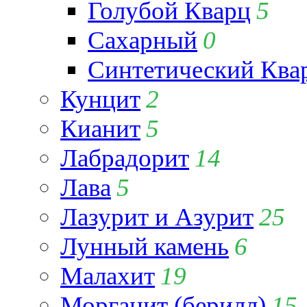
Голубой Кварц
5
Сахарный
0
Синтетический Ква
Кунцит
2
Кианит
5
Лабрадорит
14
Лава
5
Лазурит и Азурит
25
Лунный камень
6
Малахит
19
Морганит (берилл)
15