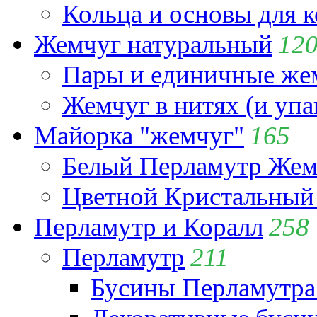
Кольца и основы для 
Жемчуг натуральный
12
Пары и единичные ж
Жемчуг в нитях (и упа
Майорка "жемчуг"
165
Белый Перламутр Жем
Цветной Кристальный
Перламутр и Коралл
258
Перламутр
211
Бусины Перламутра