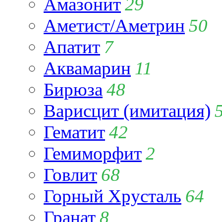
Амазонит
29
Аметист/Аметрин
50
Апатит
7
Аквамарин
11
Бирюза
48
Варисцит (имитация)
Гематит
42
Гемиморфит
2
Говлит
68
Горный Хрусталь
64
Гранат
8