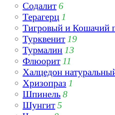
Содалит
6
Терагерц
1
Тигровый и Кошачий г
Турквенит
19
Турмалин
13
Флюорит
11
Халцедон натуральны
Хризопраз
1
Шпинель
8
Шунгит
5