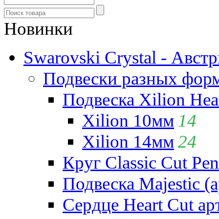
Новинки
Swarovski Crystal - Авст
Подвески разных фор
Подвеска Xilion Hear
Xilion 10мм
14
Xilion 14мм
24
Круг Classic Cut Pen
Подвеска Majestic (а
Сердце Heart Cut ар