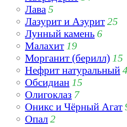
Лава
5
Лазурит и Азурит
25
Лунный камень
6
Малахит
19
Морганит (берилл)
15
Нефрит натуральный
Обсидиан
15
Олигоклаз
7
Оникс и Чёрный Агат
Опал
2