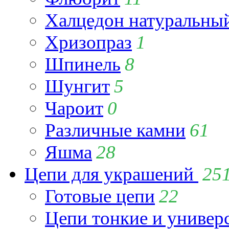
Халцедон натуральны
Хризопраз
1
Шпинель
8
Шунгит
5
Чароит
0
Различные камни
61
Яшма
28
Цепи для украшений
25
Готовые цепи
22
Цепи тонкие и универ