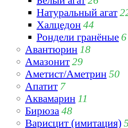
Белый агат
26
Натуральный агат
2
Халцедон
44
Рондели гранёные
6
Авантюрин
18
Амазонит
29
Аметист/Аметрин
50
Апатит
7
Аквамарин
11
Бирюза
48
Варисцит (имитация)