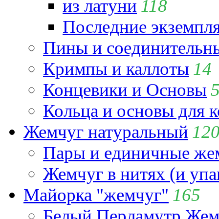
из латуни
118
Последние экземпл
Пины и соединительны
Кримпы и каллоты
14
Концевики и Основы
Кольца и основы для 
Жемчуг натуральный
12
Пары и единичные ж
Жемчуг в нитях (и упа
Майорка "жемчуг"
165
Белый Перламутр Жем