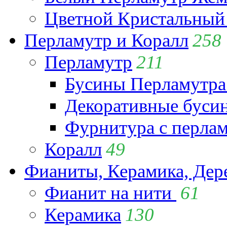
Цветной Кристальный
Перламутр и Коралл
258
Перламутр
211
Бусины Перламутра
Декоративные буси
Фурнитура с перла
Коралл
49
Фианиты, Керамика, Дер
Фианит на нити
61
Керамика
130