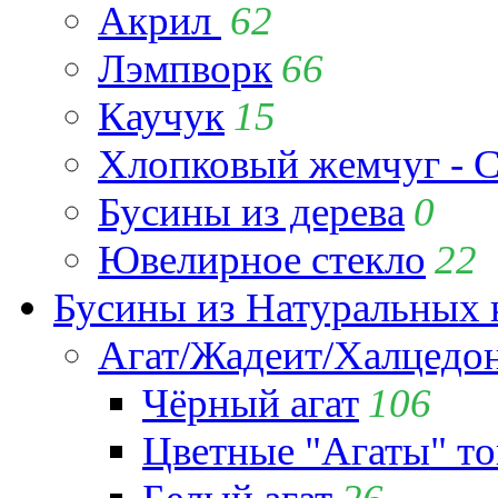
Акрил
62
Лэмпворк
66
Каучук
15
Хлопковый жемчуг - C
Бусины из дерева
0
Ювелирное стекло
22
Бусины из Натуральных 
Агат/Жадеит/Халцедо
Чёрный агат
106
Цветные "Агаты" т