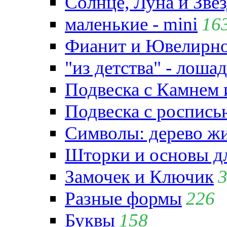
Солнце, Луна и Зве
маленькие - mini
16
Фианит и Ювелирно
"из детства" - лошад
Подвеска с Камнем
Подвеска с роспись
Символы: дерево жиз
Шторки и основы д
Замочек и Ключик
Разные формы
226
Буквы
158