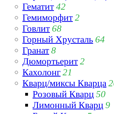
Гематит
42
Гемиморфит
2
Говлит
68
Горный Хрусталь
64
Гранат
8
Дюмортьерит
2
Кахолонг
21
Кварц/миксы Кварца
2
Розовый Кварц
50
Лимонный Кварц
9