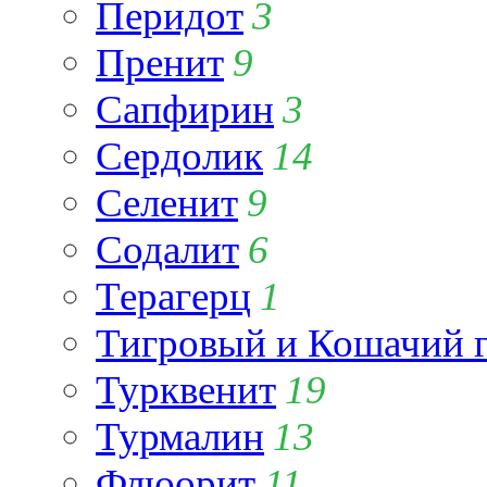
Перидот
3
Пренит
9
Сапфирин
3
Сердолик
14
Селенит
9
Содалит
6
Терагерц
1
Тигровый и Кошачий г
Турквенит
19
Турмалин
13
Флюорит
11