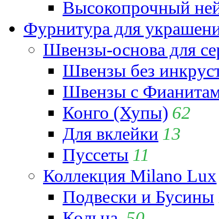
Высокопрочный ней
Фурнитура для украшен
Швензы-основа для се
Швензы без инкрус
Швензы с Фианита
Конго (Хупы)
62
Для вклейки
13
Пуссеты
11
Коллекция Milano Lux
Подвески и Бусины
Кольца
50