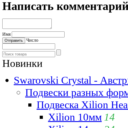
Написать комментари
Имя
Число
Новинки
Swarovski Crystal - Авст
Подвески разных фор
Подвеска Xilion Hear
Xilion 10мм
14