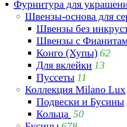
Фурнитура для украшен
Швензы-основа для се
Швензы без инкрус
Швензы с Фианита
Конго (Хупы)
62
Для вклейки
13
Пуссеты
11
Коллекция Milano Lux
Подвески и Бусины
Кольца
50
Бусины
678