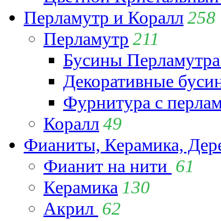
Перламутр и Коралл
258
Перламутр
211
Бусины Перламутра
Декоративные буси
Фурнитура с перла
Коралл
49
Фианиты, Керамика, Дер
Фианит на нити
61
Керамика
130
Акрил
62