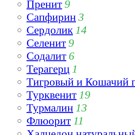
Пренит
9
Сапфирин
3
Сердолик
14
Селенит
9
Содалит
6
Терагерц
1
Тигровый и Кошачий г
Турквенит
19
Турмалин
13
Флюорит
11
Халцедон натуральны