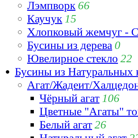
Лэмпворк
66
Каучук
15
Хлопковый жемчуг - C
Бусины из дерева
0
Ювелирное стекло
22
Бусины из Натуральных 
Агат/Жадеит/Халцедо
Чёрный агат
106
Цветные "Агаты" т
Белый агат
26
Натуральный агат
2