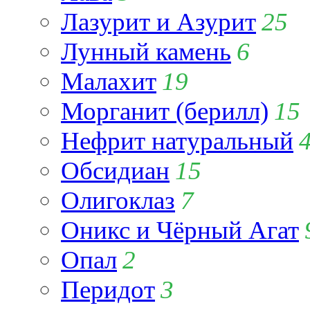
Лазурит и Азурит
25
Лунный камень
6
Малахит
19
Морганит (берилл)
15
Нефрит натуральный
Обсидиан
15
Олигоклаз
7
Оникс и Чёрный Агат
Опал
2
Перидот
3