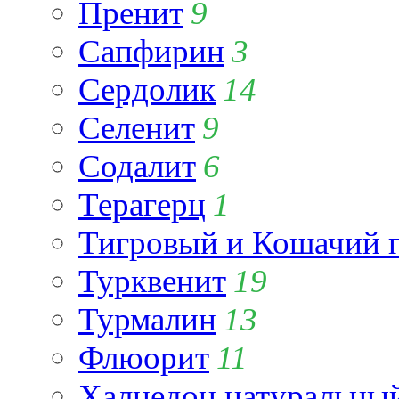
Пренит
9
Сапфирин
3
Сердолик
14
Селенит
9
Содалит
6
Терагерц
1
Тигровый и Кошачий г
Турквенит
19
Турмалин
13
Флюорит
11
Халцедон натуральны