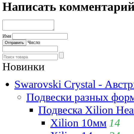
Написать комментари
Имя
Число
Новинки
Swarovski Crystal - Авст
Подвески разных фор
Подвеска Xilion Hear
Xilion 10мм
14