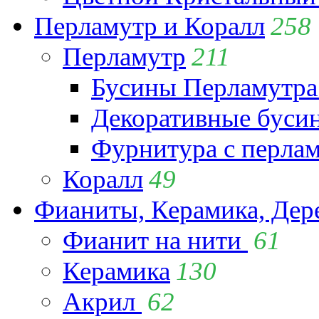
Перламутр и Коралл
258
Перламутр
211
Бусины Перламутра
Декоративные буси
Фурнитура с перла
Коралл
49
Фианиты, Керамика, Дер
Фианит на нити
61
Керамика
130
Акрил
62