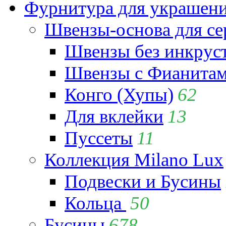
Фурнитура для украшен
Швензы-основа для се
Швензы без инкрус
Швензы с Фианита
Конго (Хупы)
62
Для вклейки
13
Пуссеты
11
Коллекция Milano Lux
Подвески и Бусины
Кольца
50
Бусины
678