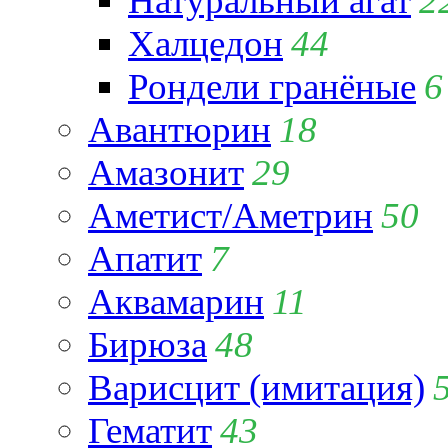
Натуральный агат
2
Халцедон
44
Рондели гранёные
6
Авантюрин
18
Амазонит
29
Аметист/Аметрин
50
Апатит
7
Аквамарин
11
Бирюза
48
Варисцит (имитация)
Гематит
43