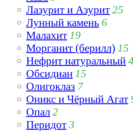
Лазурит и Азурит
25
Лунный камень
6
Малахит
19
Морганит (берилл)
15
Нефрит натуральный
Обсидиан
15
Олигоклаз
7
Оникс и Чёрный Агат
Опал
2
Перидот
3