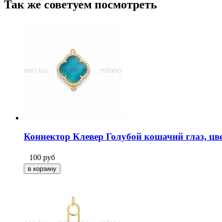
Так же советуем посмотреть
Коннектор Клевер Голубой кошачий глаз, цве
100
руб