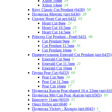
Xilion 10мм
14
Xilion 14мм
24
Круг Classic Cut Pendant (6430)
58
Подвеска Majestic (арт.6436)
28
Сердце Heart Cut арт.6432
65
Heart Cut 8мм
23
Heart Cut 10.5мм
25
Heart Cut 14.5мм
17
Princess Cut Pendant - Ромб 6431
46
Cut Pendant 9мм
20
Cut Pendant 11.5мм
16
Cut Pendant 16мм
9
Прямоугольник Emerald Cut Pendant (арт.6435)
Emerald Cut 9мм
5
Emerald Cut 11.5мм
21
Emerald Cut 16мм
3
Груша Pear Cut (6433)
64
Pear Cut 9мм
24
Pear Cut 11.5мм
22
Pear Cut 16мм
17
Подвеска Капля Pear-shaped 16 и 22мм (арт.61
Подвеска Met Cap Pear -Капля (арт.6565)
10
Бриолетт 11мм (6010)
15
Овал Helios арт.6040
4
Подвеска Victory - Кольцо (арт.6041)
1