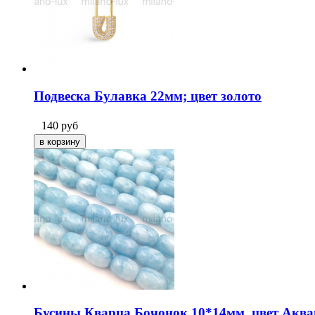
Подвеска Булавка 22мм; цвет золото
140
руб
Бусины Кварца Бочонок 10*14мм, цвет Аква