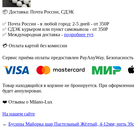
📦 Доставка: Почта России, СДЭК
✅ Почта России - в любой город: 2-5 дней - от 350Р
✅ СДЭК курьером или пункт самовывоза - от 350Р
✅ Международная доставка -
подробнее тут
.
💳 Оплата картой без комиссии
Сервис приёма оплаты предоставлен PayAnyWay. Безопасность
Товар находящийся в корзине не бронируется. При оформлении з
будет аннулирован.
❤️ Отзывы о Milano-Lux
На нашем сайте
←
Бусины Майорка шар Пастельный Жёлтый, 4-12мм; нить 39