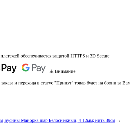
 платежей обеспечивается защитой HTTPS и 3D Secure.
⚠️ Внимание
аказа и перехода в статус "Принят" товар будет на брони за Вам
см
Бусины Майорка шар Белоснежный, 4-12мм; нить 39см
→