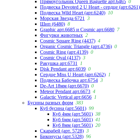
Прямоугольник Queen Baguette арт.6465
0
Подвеска Devoted 2 U Heart - сердце (арт.6261)
Подвеска Wild Heart (арт.6240)
10
Морская Звезда 6721
3
Шип (6480)
8
Graphic арт.6685 и Cosmic арт.6680
7
Фигурки животных
2
Cosmic Square Ring (4437)
4
Organic Cosmic Triangle (арт.4736)
0
Cosmic Ring (арт.4139)
0
Cosmic Oval (4137)
3
Ракушка арт.6731
1
Disk Pendant арт.6039
0
Сердце Miss U Heart (арт.6262)
1
Подвеска Бабочка арт.6754
3
De-Art 18мм (арт.6670)
0
Meteor Pendant арт.6673
4
Galactic Vertical арт.6656
1
Бусины разных форм
383
Куб бусина (арт.5601)
99
Куб 4мм (арт.5601)
38
Куб 6мм (арт.5601)
41
Куб 8мм (арт.5601)
20
Скарабей (арт. 5728)
3
Биконусы (арт.5328)
96