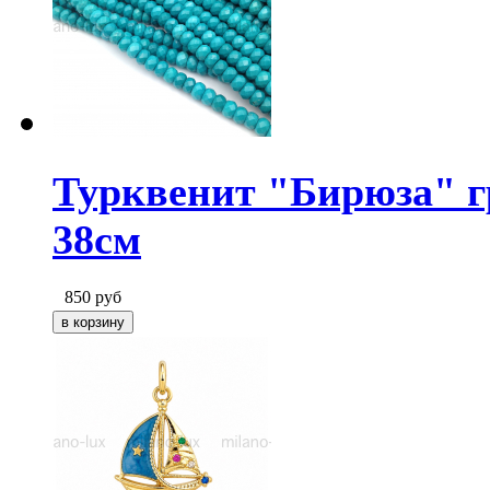
Турквенит "Бирюза" г
38см
850
руб