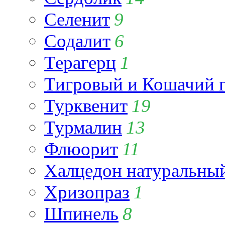
Селенит
9
Содалит
6
Терагерц
1
Тигровый и Кошачий г
Турквенит
19
Турмалин
13
Флюорит
11
Халцедон натуральны
Хризопраз
1
Шпинель
8