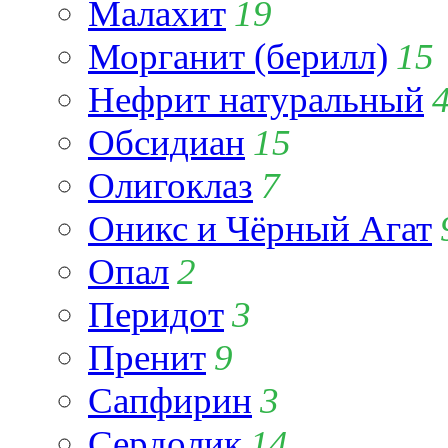
Малахит
19
Морганит (берилл)
15
Нефрит натуральный
Обсидиан
15
Олигоклаз
7
Оникс и Чёрный Агат
Опал
2
Перидот
3
Пренит
9
Сапфирин
3
Сердолик
14