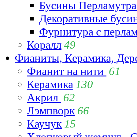
Бусины Перламутра
Декоративные буси
Фурнитура с перла
Коралл
49
Фианиты, Керамика, Дер
Фианит на нити
61
Керамика
130
Акрил
62
Лэмпворк
66
Каучук
15
Хлопковый жемчуг - C