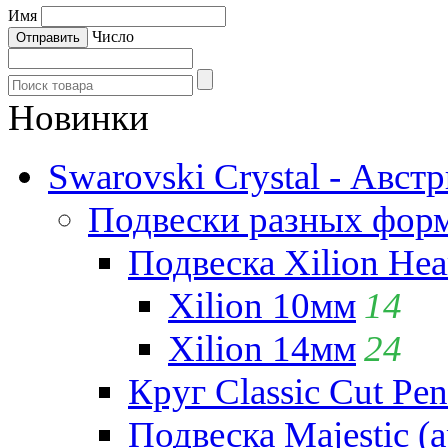
Имя
Число
Новинки
Swarovski Crystal - Авст
Подвески разных фор
Подвеска Xilion Hear
Xilion 10мм
14
Xilion 14мм
24
Круг Classic Cut Pen
Подвеска Majestic (а