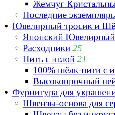
Жемчуг Кристальный
Последние экземпляр
Ювелирный тросик и Шёл
Японский Ювелирный 
Расходники
25
Нить с иглой
21
100% шёлк-нити с и
Высокопрочный ней
Фурнитура для украшен
Швензы-основа для се
Швензы без инкрус