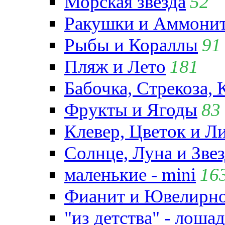
Морская звезда
52
Ракушки и Аммони
Рыбы и Кораллы
91
Пляж и Лето
181
Бабочка, Стрекоза, 
Фрукты и Ягоды
83
Клевер, Цветок и Л
Солнце, Луна и Зве
маленькие - mini
16
Фианит и Ювелирно
"из детства" - лошад