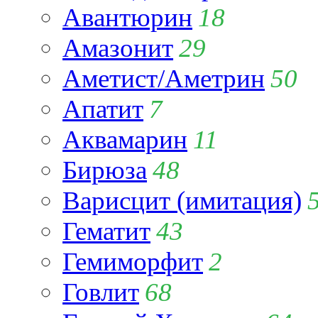
Авантюрин
18
Амазонит
29
Аметист/Аметрин
50
Апатит
7
Аквамарин
11
Бирюза
48
Варисцит (имитация)
Гематит
43
Гемиморфит
2
Говлит
68