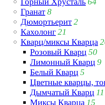
Горный Хрусталь
64
Гранат
8
Дюмортьерит
2
Кахолонг
21
Кварц/миксы Кварца
2
Розовый Кварц
50
Лимонный Кварц
9
Белый Кварц
5
Цветные кварцы, т
Дымчатый Кварц
11
Миксы Кварца
15