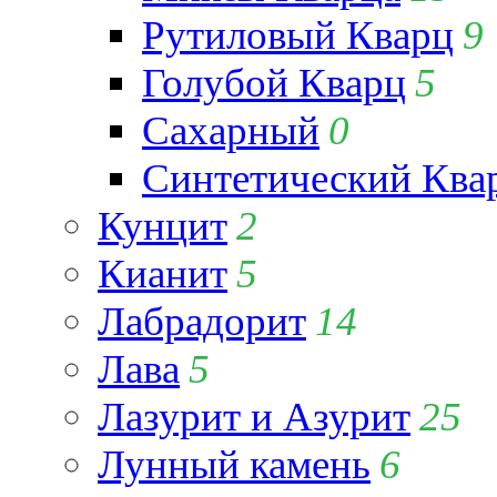
Рутиловый Кварц
9
Голубой Кварц
5
Сахарный
0
Синтетический Ква
Кунцит
2
Кианит
5
Лабрадорит
14
Лава
5
Лазурит и Азурит
25
Лунный камень
6