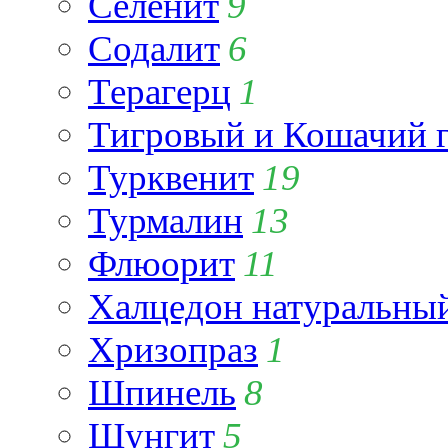
Селенит
9
Содалит
6
Терагерц
1
Тигровый и Кошачий г
Турквенит
19
Турмалин
13
Флюорит
11
Халцедон натуральны
Хризопраз
1
Шпинель
8
Шунгит
5