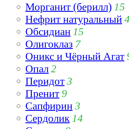
Морганит (берилл)
15
Нефрит натуральный
Обсидиан
15
Олигоклаз
7
Оникс и Чёрный Агат
Опал
2
Перидот
3
Пренит
9
Сапфирин
3
Сердолик
14