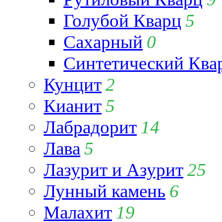
Голубой Кварц
5
Сахарный
0
Синтетический Ква
Кунцит
2
Кианит
5
Лабрадорит
14
Лава
5
Лазурит и Азурит
25
Лунный камень
6
Малахит
19