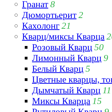
Гранат
8
Дюмортьерит
2
Кахолонг
21
Кварц/миксы Кварца
2
Розовый Кварц
50
Лимонный Кварц
9
Белый Кварц
5
Цветные кварцы, т
Дымчатый Кварц
11
Миксы Кварца
15
Рутиловый Кварц
9