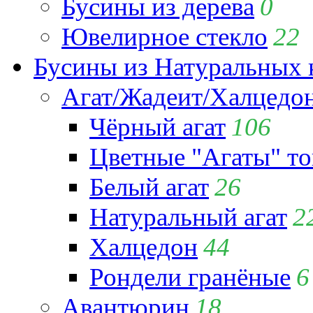
Бусины из дерева
0
Ювелирное стекло
22
Бусины из Натуральных 
Агат/Жадеит/Халцедо
Чёрный агат
106
Цветные "Агаты" т
Белый агат
26
Натуральный агат
2
Халцедон
44
Рондели гранёные
6
Авантюрин
18