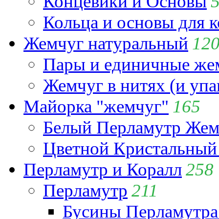
Концевики и Основы
Кольца и основы для 
Жемчуг натуральный
12
Пары и единичные ж
Жемчуг в нитях (и упа
Майорка "жемчуг"
165
Белый Перламутр Жем
Цветной Кристальный
Перламутр и Коралл
258
Перламутр
211
Бусины Перламутра