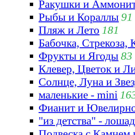
Ракушки и Аммони
Рыбы и Кораллы
91
Пляж и Лето
181
Бабочка, Стрекоза, 
Фрукты и Ягоды
83
Клевер, Цветок и Л
Солнце, Луна и Зве
маленькие - mini
16
Фианит и Ювелирно
"из детства" - лошад
Подвеска с Камнем