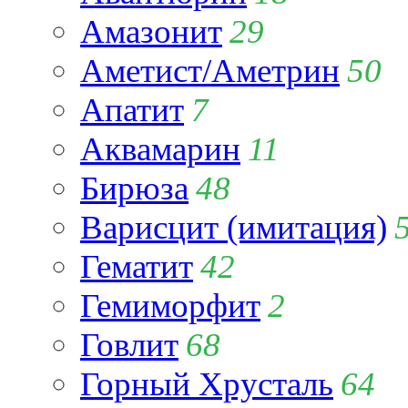
Амазонит
29
Аметист/Аметрин
50
Апатит
7
Аквамарин
11
Бирюза
48
Варисцит (имитация)
Гематит
42
Гемиморфит
2
Говлит
68
Горный Хрусталь
64