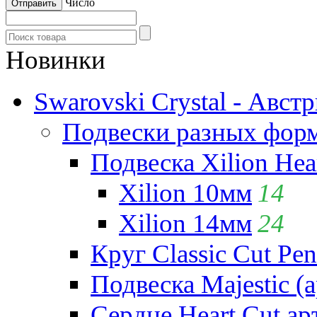
Число
Новинки
Swarovski Crystal - Авст
Подвески разных фор
Подвеска Xilion Hear
Xilion 10мм
14
Xilion 14мм
24
Круг Classic Cut Pen
Подвеска Majestic (а
Сердце Heart Cut ар