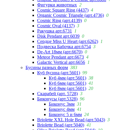
Фигурки животных
2
Cosmic Square Ring (4437)
4
Organic Cosmic Triangle (арт.4736)
0
Cosmic Ring (арт.4139)
0
Cosmic Oval (4137)
3
Ракушка арт.6731
1
Disk Pendant арт.6039
0
Сердце Miss U Heart (арт.6262)
1
Подвеска Бабочка арт.6754
3
De-Art 18мм (арт.6670)
0
Meteor Pendant арт.6673
4
Galactic Vertical арт.6656
1
Бусины разных форм
383
Куб бусина (арт.5601)
99
Куб 4мм (арт.5601)
38
Куб 6мм (арт.5601)
41
Куб 8мм (арт.5601)
20
Скарабей (арт. 5728)
3
Биконусы (арт.5328)
96
Биконус 3мм
31
Биконус 4мм
41
Биконус 5 и 6мм
24
Briolette XXL Hole Bead (арт.5043)
3
Briolette Bead (арт.5040)
41