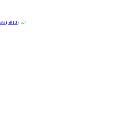
мм (5810)
23