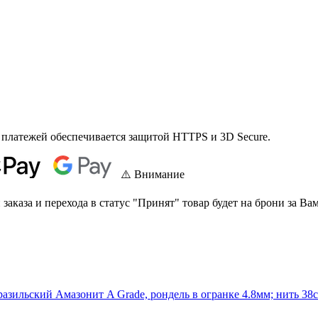
 платежей обеспечивается защитой HTTPS и 3D Secure.
⚠️ Внимание
аказа и перехода в статус "Принят" товар будет на брони за Вам
разильский Амазонит A Grade, рондель в огранке 4.8мм; нить 38