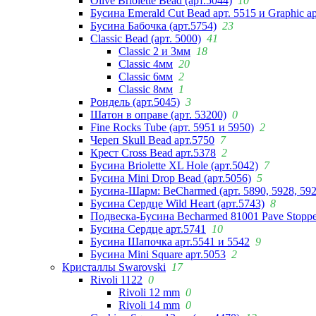
Olive Briolette Bead (арт.5044)
10
Бусина Emerald Cut Bead арт. 5515 и Graphic а
Бусина Бабочка (арт.5754)
23
Classic Bead (арт. 5000)
41
Classic 2 и 3мм
18
Classic 4мм
20
Classic 6мм
2
Classic 8мм
1
Рондель (арт.5045)
3
Шатон в оправе (арт. 53200)
0
Fine Rocks Tube (арт. 5951 и 5950)
2
Череп Skull Bead арт.5750
7
Крест Cross Bead арт.5378
2
Бусина Briolette XL Hole (арт.5042)
7
Бусина Mini Drop Bead (арт.5056)
5
Бусина-Шарм: BeCharmed (арт. 5890, 5928, 59
Бусина Сердце Wild Heart (арт.5743)
8
Подвеска-Бусина Becharmed 81001 Pave Stoppe
Бусина Сердце арт.5741
10
Бусина Шапочка арт.5541 и 5542
9
Бусина Mini Square арт.5053
2
Кристаллы Swarovski
17
Rivoli 1122
0
Rivoli 12 mm
0
Rivoli 14 mm
0