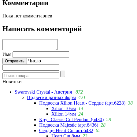
Комментарии
Пока нет комментариев
Написать комментарий
Имя
Число
Новинки
Swarovski Crystal - Австрия
872
Подвески разных форм
421
Подвеска Xilion Heart - Сердце (арт.6228)
38
Xilion 10мм
14
Xilion 14мм
24
Круг Classic Cut Pendant (6430)
58
Подвеска Majestic (арт.6436)
28
Сердце Heart Cut арт.6432
65
Heart Cut 8мм
23