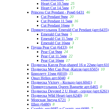
Heart Cut 10.5мм
25
Heart Cut 14.5мм
17
Princess Cut Pendant - Ромб 6431
46
Cut Pendant 9мм
20
Cut Pendant 11.5мм
16
Cut Pendant 16мм
9
Прямоугольник Emerald Cut Pendant (арт.6435)
Emerald Cut 9мм
5
Emerald Cut 11.5мм
21
Emerald Cut 16мм
3
Груша Pear Cut (6433)
64
Pear Cut 9мм
24
Pear Cut 11.5мм
22
Pear Cut 16мм
17
Подвеска Капля Pear-shaped 16 и 22мм (арт.61
Подвеска Met Cap Pear -Капля (арт.6565)
10
Бриолетт 11мм (6010)
15
Овал Helios арт.6040
4
Подвеска Victory - Кольцо (арт.6041)
1
Прямоугольник Queen Baguette арт.6465
0
Подвеска Devoted 2 U Heart - сердце (арт.6261)
Подвеска Wild Heart (арт.6240)
10
Морская Звезда 6721
3
Шип (6480)
8
Graphic арт.6685 и Cosmic арт.6680
7