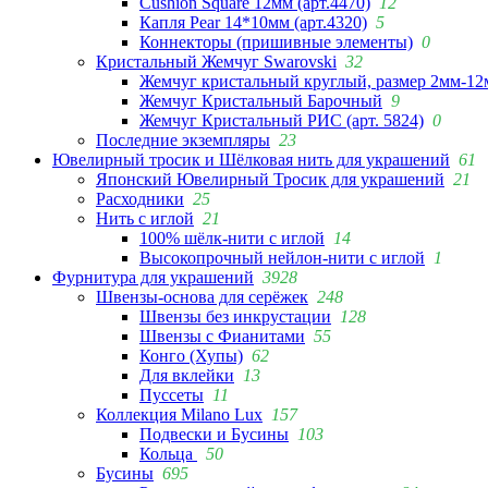
Cushion Square 12мм (арт.4470)
12
Капля Pear 14*10мм (арт.4320)
5
Коннекторы (пришивные элементы)
0
Кристальный Жемчуг Swarovski
32
Жемчуг кристальный круглый, размер 2мм-12
Жемчуг Кристальный Барочный
9
Жемчуг Кристальный РИС (арт. 5824)
0
Последние экземпляры
23
Ювелирный тросик и Шёлковая нить для украшений
61
Японский Ювелирный Тросик для украшений
21
Расходники
25
Нить с иглой
21
100% шёлк-нити с иглой
14
Высокопрочный нейлон-нити с иглой
1
Фурнитура для украшений
3928
Швензы-основа для серёжек
248
Швензы без инкрустации
128
Швензы с Фианитами
55
Конго (Хупы)
62
Для вклейки
13
Пуссеты
11
Коллекция Milano Lux
157
Подвески и Бусины
103
Кольца
50
Бусины
695