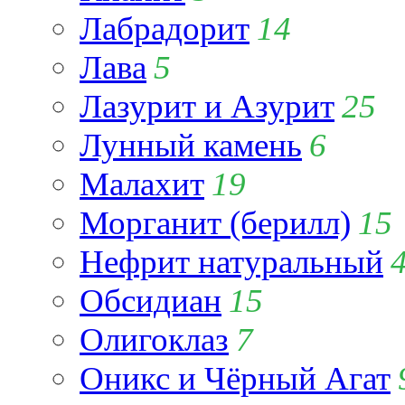
Лабрадорит
14
Лава
5
Лазурит и Азурит
25
Лунный камень
6
Малахит
19
Морганит (берилл)
15
Нефрит натуральный
Обсидиан
15
Олигоклаз
7
Оникс и Чёрный Агат