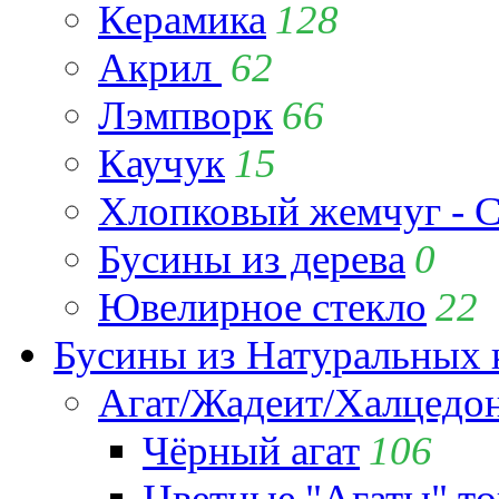
Керамика
128
Акрил
62
Лэмпворк
66
Каучук
15
Хлопковый жемчуг - C
Бусины из дерева
0
Ювелирное стекло
22
Бусины из Натуральных 
Агат/Жадеит/Халцедо
Чёрный агат
106
Цветные "Агаты" т