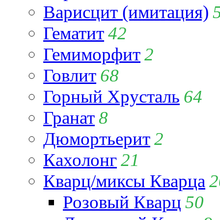
Варисцит (имитация)
Гематит
42
Гемиморфит
2
Говлит
68
Горный Хрусталь
64
Гранат
8
Дюмортьерит
2
Кахолонг
21
Кварц/миксы Кварца
2
Розовый Кварц
50