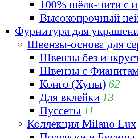
100% шёлк-нити с и
Высокопрочный ней
Фурнитура для украшен
Швензы-основа для се
Швензы без инкрус
Швензы с Фианита
Конго (Хупы)
62
Для вклейки
13
Пуссеты
11
Коллекция Milano Lux
Подвески и Бусины