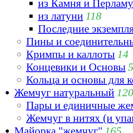
из Камня и Перламу
из латуни
118
Последние экземпл
Пины и соединительны
Кримпы и каллоты
14
Концевики и Основы
Кольца и основы для 
Жемчуг натуральный
12
Пары и единичные ж
Жемчуг в нитях (и упа
Майорка "жемчуг"
165