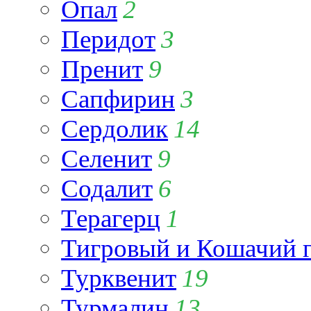
Опал
2
Перидот
3
Пренит
9
Сапфирин
3
Сердолик
14
Селенит
9
Содалит
6
Терагерц
1
Тигровый и Кошачий г
Турквенит
19
Турмалин
13