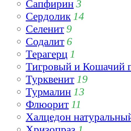
Сапфирин
3
Сердолик
14
Селенит
9
Содалит
6
Терагерц
1
Тигровый и Кошачий г
Турквенит
19
Турмалин
13
Флюорит
11
Халцедон натуральны
Хризопраз
1