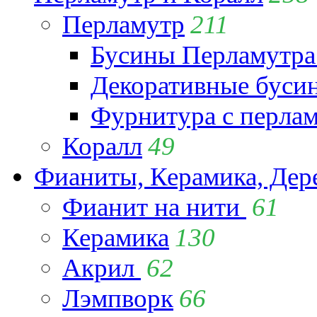
Перламутр
211
Бусины Перламутра
Декоративные буси
Фурнитура с перла
Коралл
49
Фианиты, Керамика, Дер
Фианит на нити
61
Керамика
130
Акрил
62
Лэмпворк
66