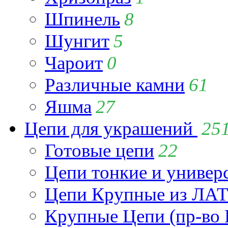
Шпинель
8
Шунгит
5
Чароит
0
Различные камни
61
Яшма
27
Цепи для украшений
25
Готовые цепи
22
Цепи тонкие и универ
Цепи Крупные из Л
Крупные Цепи (пр-во 