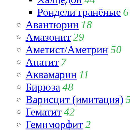
Рондели гранёные
6
Авантюрин
18
Амазонит
29
Аметист/Аметрин
50
Апатит
7
Аквамарин
11
Бирюза
48
Варисцит (имитация)
Гематит
42
Гемиморфит
2