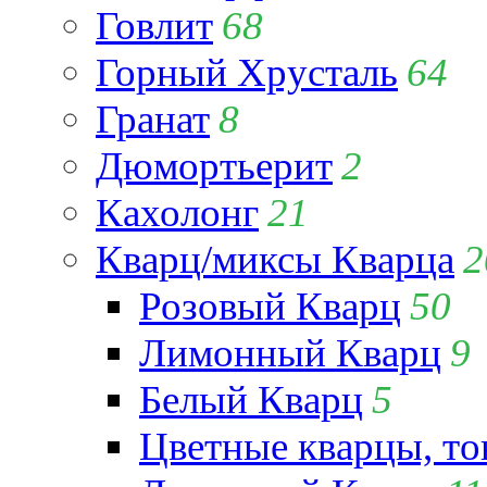
Говлит
68
Горный Хрусталь
64
Гранат
8
Дюмортьерит
2
Кахолонг
21
Кварц/миксы Кварца
2
Розовый Кварц
50
Лимонный Кварц
9
Белый Кварц
5
Цветные кварцы, т