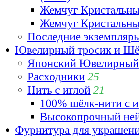
Жемчуг Кристальн
Жемчуг Кристальный
Последние экземпляр
Ювелирный тросик и Шёл
Японский Ювелирный 
Расходники
25
Нить с иглой
21
100% шёлк-нити с и
Высокопрочный ней
Фурнитура для украшен