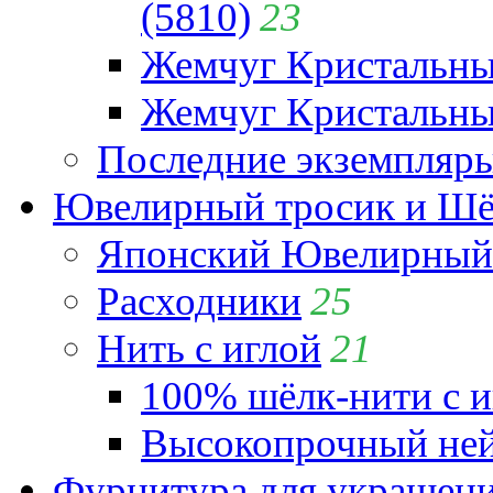
(5810)
23
Жемчуг Кристальн
Жемчуг Кристальный
Последние экземпляр
Ювелирный тросик и Шёл
Японский Ювелирный 
Расходники
25
Нить с иглой
21
100% шёлк-нити с и
Высокопрочный ней
Фурнитура для украшен