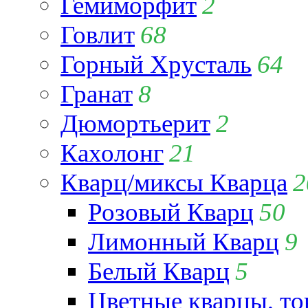
Гемиморфит
2
Говлит
68
Горный Хрусталь
64
Гранат
8
Дюмортьерит
2
Кахолонг
21
Кварц/миксы Кварца
2
Розовый Кварц
50
Лимонный Кварц
9
Белый Кварц
5
Цветные кварцы, т