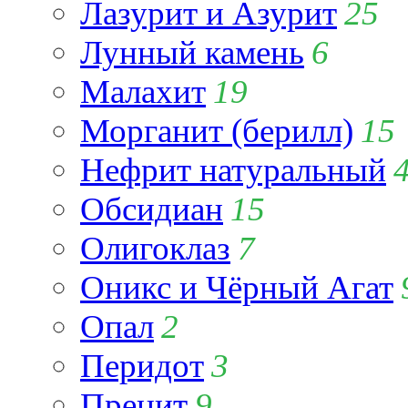
Лазурит и Азурит
25
Лунный камень
6
Малахит
19
Морганит (берилл)
15
Нефрит натуральный
Обсидиан
15
Олигоклаз
7
Оникс и Чёрный Агат
Опал
2
Перидот
3
Пренит
9