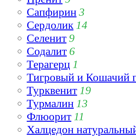
Сапфирин
3
Сердолик
14
Селенит
9
Содалит
6
Терагерц
1
Тигровый и Кошачий г
Турквенит
19
Турмалин
13
Флюорит
11
Халцедон натуральны