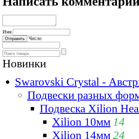
Написать комментари
Имя
Число
Новинки
Swarovski Crystal - Авст
Подвески разных фор
Подвеска Xilion Hear
Xilion 10мм
14
Xilion 14мм
24