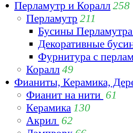
Перламутр и Коралл
258
Перламутр
211
Бусины Перламутра
Декоративные буси
Фурнитура с перла
Коралл
49
Фианиты, Керамика, Дер
Фианит на нити
61
Керамика
130
Акрил
62