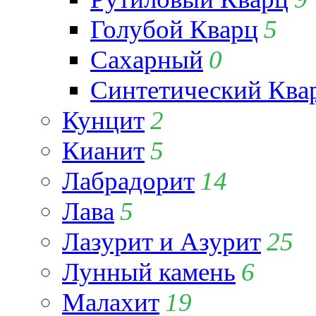
Голубой Кварц
5
Сахарный
0
Синтетический Ква
Кунцит
2
Кианит
5
Лабрадорит
14
Лава
5
Лазурит и Азурит
25
Лунный камень
6
Малахит
19