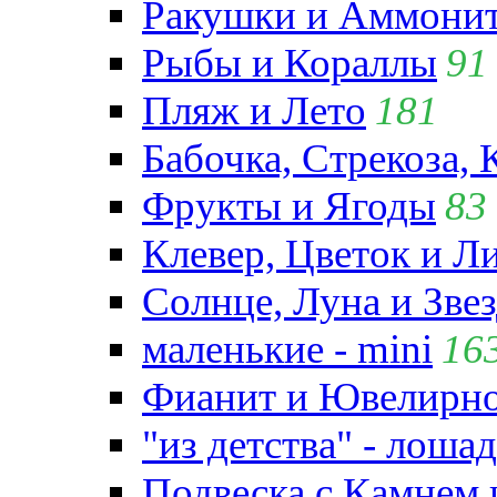
Ракушки и Аммони
Рыбы и Кораллы
91
Пляж и Лето
181
Бабочка, Стрекоза, 
Фрукты и Ягоды
83
Клевер, Цветок и Л
Солнце, Луна и Зве
маленькие - mini
16
Фианит и Ювелирно
"из детства" - лошад
Подвеска с Камнем