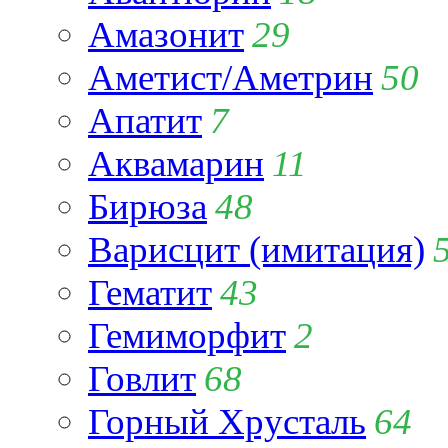
Амазонит
29
Аметист/Аметрин
50
Апатит
7
Аквамарин
11
Бирюза
48
Варисцит (имитация)
Гематит
43
Гемиморфит
2
Говлит
68
Горный Хрусталь
64