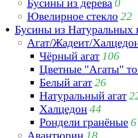
Бусины из дерева
0
Ювелирное стекло
22
Бусины из Натуральных 
Агат/Жадеит/Халцедо
Чёрный агат
106
Цветные "Агаты" т
Белый агат
26
Натуральный агат
2
Халцедон
44
Рондели гранёные
6
Авантюрин
18