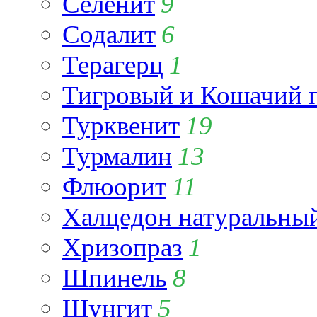
Селенит
9
Содалит
6
Терагерц
1
Тигровый и Кошачий г
Турквенит
19
Турмалин
13
Флюорит
11
Халцедон натуральны
Хризопраз
1
Шпинель
8
Шунгит
5