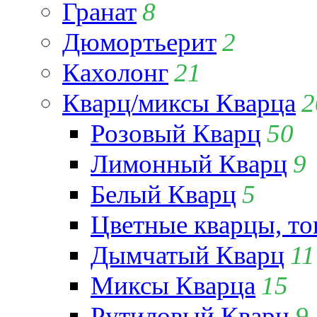
Гранат
8
Дюмортьерит
2
Кахолонг
21
Кварц/миксы Кварца
2
Розовый Кварц
50
Лимонный Кварц
9
Белый Кварц
5
Цветные кварцы, т
Дымчатый Кварц
11
Миксы Кварца
15
Рутиловый Кварц
9