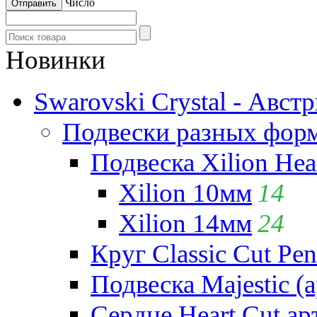
Число
Новинки
Swarovski Crystal - Авст
Подвески разных фор
Подвеска Xilion Hear
Xilion 10мм
14
Xilion 14мм
24
Круг Classic Cut Pen
Подвеска Majestic (а
Сердце Heart Cut ар