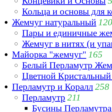
Концевики и Основы
Кольца и основы для 
Жемчуг натуральный
12
Пары и единичные ж
Жемчуг в нитях (и упа
Майорка "жемчуг"
165
Белый Перламутр Жем
Цветной Кристальный
Перламутр и Коралл
258
Перламутр
211
Бусины Перламутра