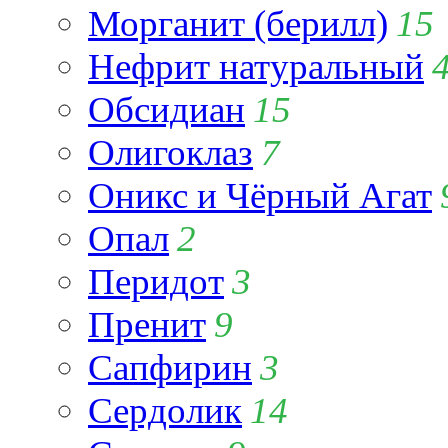
Морганит (берилл)
15
Нефрит натуральный
Обсидиан
15
Олигоклаз
7
Оникс и Чёрный Агат
Опал
2
Перидот
3
Пренит
9
Сапфирин
3
Сердолик
14