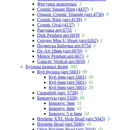
Фигурки животных
2
Cosmic Square Ring (4437)
4
Organic Cosmic Triangle (арт.4736)
0
Cosmic Ring (арт.4139)
0
Cosmic Oval (4137)
3
Ракушка арт.6731
1
Disk Pendant арт.6039
0
Сердце Miss U Heart (арт.6262)
1
Подвеска Бабочка арт.6754
3
De-Art 18мм (арт.6670)
0
Meteor Pendant арт.6673
4
Galactic Vertical арт.6656
1
Бусины разных форм
383
Куб бусина (арт.5601)
99
Куб 4мм (арт.5601)
38
Куб 6мм (арт.5601)
41
Куб 8мм (арт.5601)
20
Скарабей (арт. 5728)
3
Биконусы (арт.5328)
96
Биконус 3мм
31
Биконус 4мм
41
Биконус 5 и 6мм
24
Briolette XXL Hole Bead (арт.5043)
3
Briolette Bead (арт.5040)
41
Olive Briolette Bead (арт.5044)
10