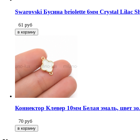
Swarovski Бусина briolette 6мм Crystal Lilac 
61
руб
Коннектор Клевер 10мм Белая эмаль, цвет зо
70
руб