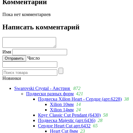
Комментарии
Пока нет комментариев
Написать комментарий
Имя
Число
Новинки
Swarovski Crystal - Австрия
872
Подвески разных форм
421
Подвеска Xilion Heart - Сердце (арт.6228)
38
Xilion 10мм
14
Xilion 14мм
24
Круг Classic Cut Pendant (6430)
58
Подвеска Majestic (арт.6436)
28
Сердце Heart Cut арт.6432
65
Heart Cut 8мм
23