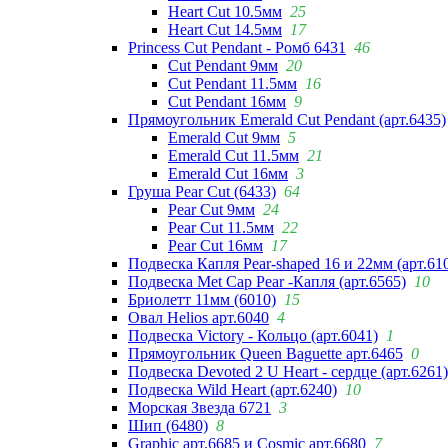
Heart Cut 10.5мм
25
Heart Cut 14.5мм
17
Princess Cut Pendant - Ромб 6431
46
Cut Pendant 9мм
20
Cut Pendant 11.5мм
16
Cut Pendant 16мм
9
Прямоугольник Emerald Cut Pendant (арт.6435)
Emerald Cut 9мм
5
Emerald Cut 11.5мм
21
Emerald Cut 16мм
3
Груша Pear Cut (6433)
64
Pear Cut 9мм
24
Pear Cut 11.5мм
22
Pear Cut 16мм
17
Подвеска Капля Pear-shaped 16 и 22мм (арт.61
Подвеска Met Cap Pear -Капля (арт.6565)
10
Бриолетт 11мм (6010)
15
Овал Helios арт.6040
4
Подвеска Victory - Кольцо (арт.6041)
1
Прямоугольник Queen Baguette арт.6465
0
Подвеска Devoted 2 U Heart - сердце (арт.6261)
Подвеска Wild Heart (арт.6240)
10
Морская Звезда 6721
3
Шип (6480)
8
Graphic арт.6685 и Cosmic арт.6680
7