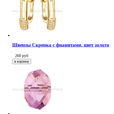
Швензы Скрепка с фианитами, цвет золото
260
руб