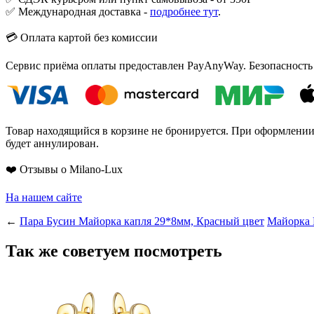
✅ Международная доставка -
подробнее тут
.
💳 Оплата картой без комиссии
Сервис приёма оплаты предоставлен PayAnyWay. Безопасность
Товар находящийся в корзине не бронируется. При оформлении з
будет аннулирован.
❤️ Отзывы о Milano-Lux
На нашем сайте
←
Пара Бусин Майорка капля 29*8мм, Красный цвет
Майорка 
Так же советуем посмотреть