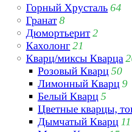
Горный Хрусталь
64
Гранат
8
Дюмортьерит
2
Кахолонг
21
Кварц/миксы Кварца
2
Розовый Кварц
50
Лимонный Кварц
9
Белый Кварц
5
Цветные кварцы, т
Дымчатый Кварц
11