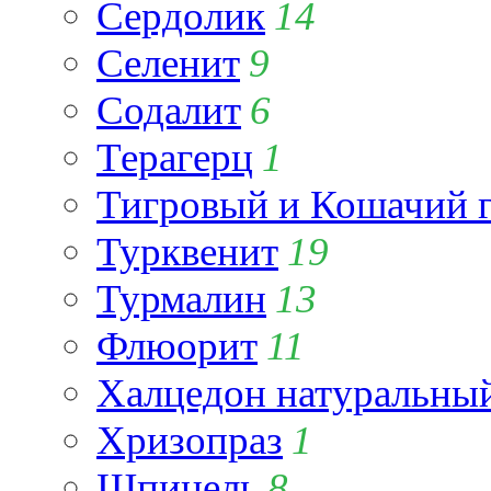
Сердолик
14
Селенит
9
Содалит
6
Терагерц
1
Тигровый и Кошачий г
Турквенит
19
Турмалин
13
Флюорит
11
Халцедон натуральны
Хризопраз
1
Шпинель
8