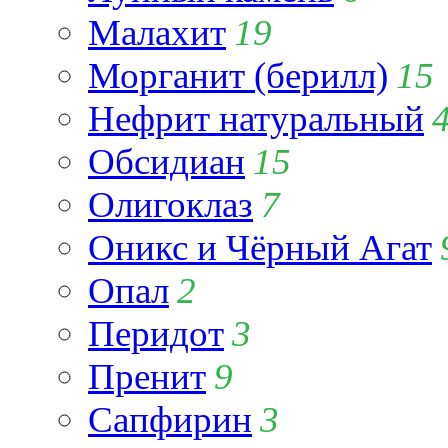
Малахит
19
Морганит (берилл)
15
Нефрит натуральный
Обсидиан
15
Олигоклаз
7
Оникс и Чёрный Агат
Опал
2
Перидот
3
Пренит
9
Сапфирин
3