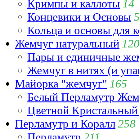
Кримпы и каллоты
14
Концевики и Основы
Кольца и основы для 
Жемчуг натуральный
12
Пары и единичные ж
Жемчуг в нитях (и упа
Майорка "жемчуг"
165
Белый Перламутр Жем
Цветной Кристальный
Перламутр и Коралл
258
Перламутр
211