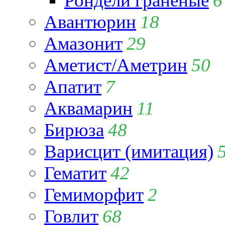
Рондели гранёные
6
Авантюрин
18
Амазонит
29
Аметист/Аметрин
50
Апатит
7
Аквамарин
11
Бирюза
48
Варисцит (имитация)
Гематит
42
Гемиморфит
2
Говлит
68