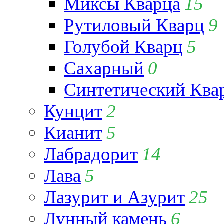
Миксы Кварца
15
Рутиловый Кварц
9
Голубой Кварц
5
Сахарный
0
Синтетический Ква
Кунцит
2
Кианит
5
Лабрадорит
14
Лава
5
Лазурит и Азурит
25
Лунный камень
6