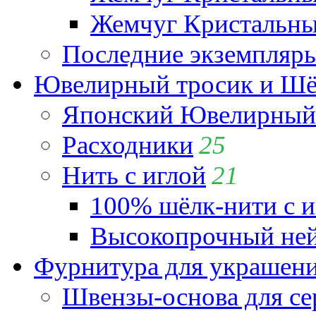
Жемчуг Кристальный
Последние экземпляр
Ювелирный тросик и Шёл
Японский Ювелирный 
Расходники
25
Нить с иглой
21
100% шёлк-нити с и
Высокопрочный ней
Фурнитура для украшен
Швензы-основа для се