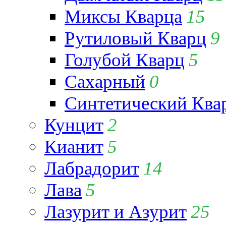
Миксы Кварца
15
Рутиловый Кварц
9
Голубой Кварц
5
Сахарный
0
Синтетический Ква
Кунцит
2
Кианит
5
Лабрадорит
14
Лава
5
Лазурит и Азурит
25