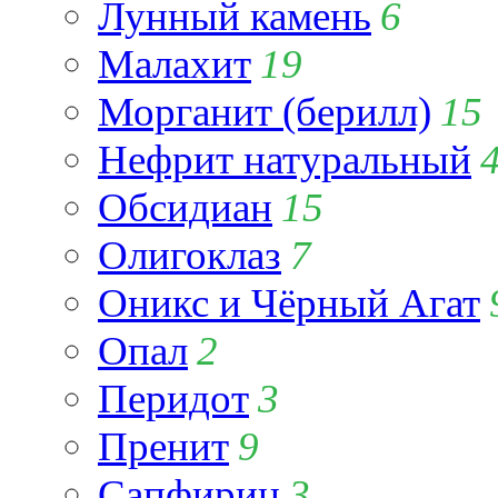
Лунный камень
6
Малахит
19
Морганит (берилл)
15
Нефрит натуральный
Обсидиан
15
Олигоклаз
7
Оникс и Чёрный Агат
Опал
2
Перидот
3
Пренит
9
Сапфирин
3