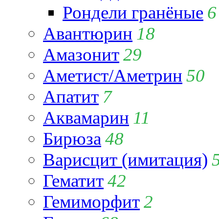
Рондели гранёные
6
Авантюрин
18
Амазонит
29
Аметист/Аметрин
50
Апатит
7
Аквамарин
11
Бирюза
48
Варисцит (имитация)
Гематит
42
Гемиморфит
2