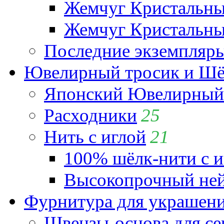
Жемчуг Кристальн
Жемчуг Кристальный
Последние экземпляр
Ювелирный тросик и Шёл
Японский Ювелирный 
Расходники
25
Нить с иглой
21
100% шёлк-нити с и
Высокопрочный ней
Фурнитура для украшен
Швензы-основа для се