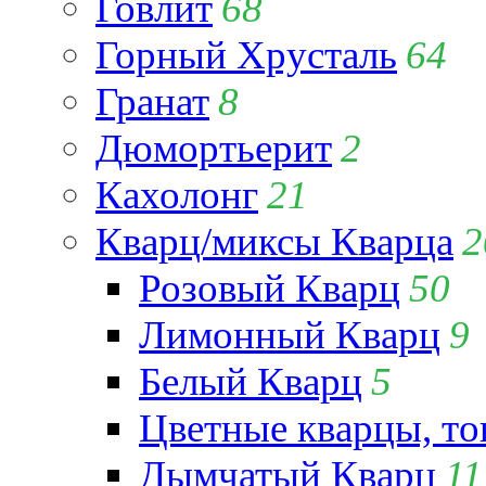
Говлит
68
Горный Хрусталь
64
Гранат
8
Дюмортьерит
2
Кахолонг
21
Кварц/миксы Кварца
2
Розовый Кварц
50
Лимонный Кварц
9
Белый Кварц
5
Цветные кварцы, т
Дымчатый Кварц
11