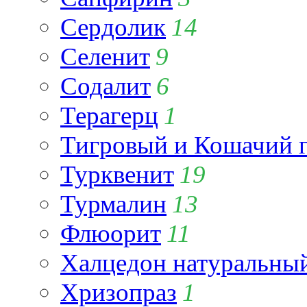
Сердолик
14
Селенит
9
Содалит
6
Терагерц
1
Тигровый и Кошачий г
Турквенит
19
Турмалин
13
Флюорит
11
Халцедон натуральны
Хризопраз
1