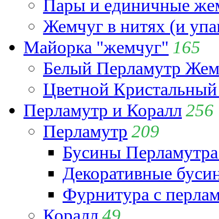
Пары и единичные ж
Жемчуг в нитях (и упа
Майорка "жемчуг"
165
Белый Перламутр Жем
Цветной Кристальный
Перламутр и Коралл
256
Перламутр
209
Бусины Перламутра
Декоративные буси
Фурнитура с перла
Коралл
49