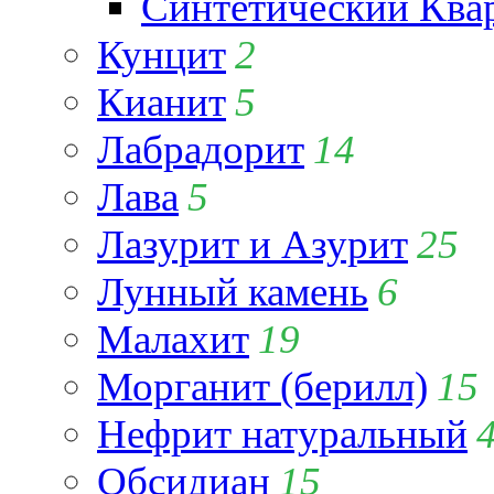
Синтетический Ква
Кунцит
2
Кианит
5
Лабрадорит
14
Лава
5
Лазурит и Азурит
25
Лунный камень
6
Малахит
19
Морганит (берилл)
15
Нефрит натуральный
Обсидиан
15