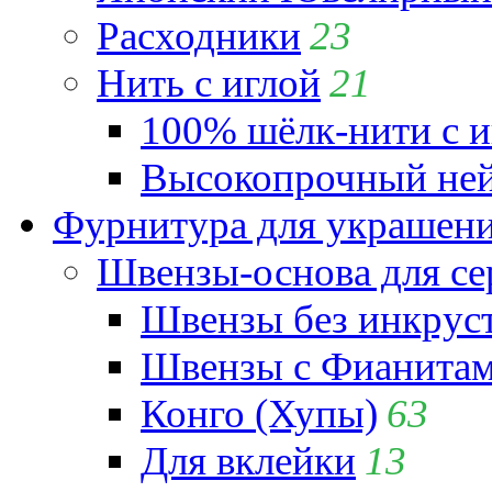
Расходники
23
Нить с иглой
21
100% шёлк-нити с и
Высокопрочный ней
Фурнитура для украшен
Швензы-основа для се
Швензы без инкрус
Швензы с Фианита
Конго (Хупы)
63
Для вклейки
13