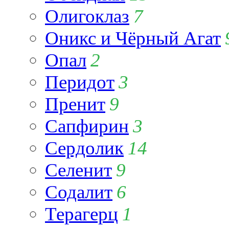
Олигоклаз
7
Оникс и Чёрный Агат
Опал
2
Перидот
3
Пренит
9
Сапфирин
3
Сердолик
14
Селенит
9
Содалит
6
Терагерц
1