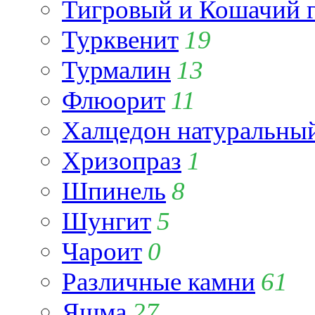
Тигровый и Кошачий г
Турквенит
19
Турмалин
13
Флюорит
11
Халцедон натуральны
Хризопраз
1
Шпинель
8
Шунгит
5
Чароит
0
Различные камни
61
Яшма
27