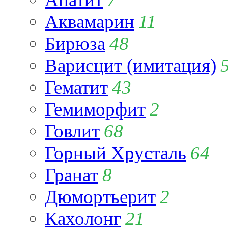
Аквамарин
11
Бирюза
48
Варисцит (имитация)
Гематит
43
Гемиморфит
2
Говлит
68
Горный Хрусталь
64
Гранат
8
Дюмортьерит
2
Кахолонг
21