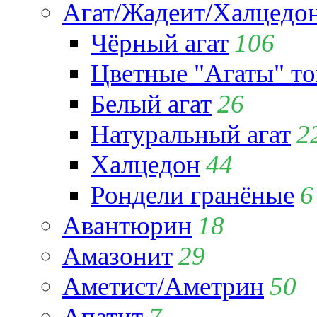
Агат/Жадеит/Халцедо
Чёрный агат
106
Цветные "Агаты" т
Белый агат
26
Натуральный агат
2
Халцедон
44
Рондели гранёные
6
Авантюрин
18
Амазонит
29
Аметист/Аметрин
50
Апатит
7