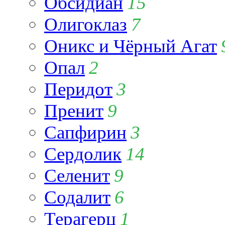
Обсидиан
15
Олигоклаз
7
Оникс и Чёрный Агат
Опал
2
Перидот
3
Пренит
9
Сапфирин
3
Сердолик
14
Селенит
9
Содалит
6
Терагерц
1