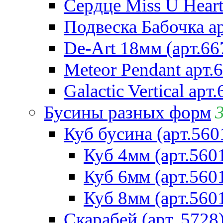
Сердце Miss U Heart
Подвеска Бабочка а
De-Art 18мм (арт.66
Meteor Pendant арт.
Galactic Vertical арт
Бусины разных форм
Куб бусина (арт.560
Куб 4мм (арт.560
Куб 6мм (арт.560
Куб 8мм (арт.560
Скарабей (арт. 5728