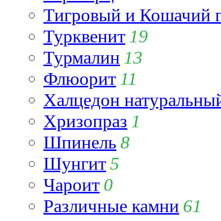
Тигровый и Кошачий г
Турквенит
19
Турмалин
13
Флюорит
11
Халцедон натуральны
Хризопраз
1
Шпинель
8
Шунгит
5
Чароит
0
Различные камни
61