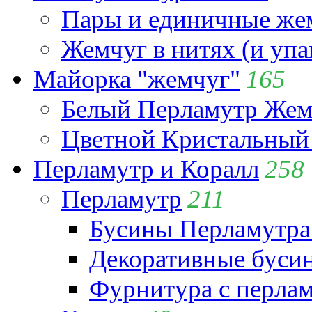
Пары и единичные ж
Жемчуг в нитях (и упа
Майорка "жемчуг"
165
Белый Перламутр Жем
Цветной Кристальный
Перламутр и Коралл
258
Перламутр
211
Бусины Перламутра
Декоративные буси
Фурнитура с перла