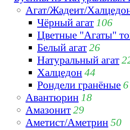
Агат/Жадеит/Халцедо
Чёрный агат
106
Цветные "Агаты" т
Белый агат
26
Натуральный агат
2
Халцедон
44
Рондели гранёные
6
Авантюрин
18
Амазонит
29
Аметист/Аметрин
50