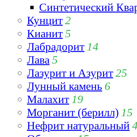
Синтетический Ква
Кунцит
2
Кианит
5
Лабрадорит
14
Лава
5
Лазурит и Азурит
25
Лунный камень
6
Малахит
19
Морганит (берилл)
15
Нефрит натуральный