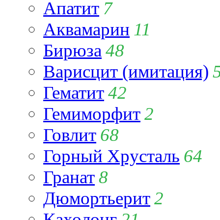
Апатит
7
Аквамарин
11
Бирюза
48
Варисцит (имитация)
Гематит
42
Гемиморфит
2
Говлит
68
Горный Хрусталь
64
Гранат
8
Дюмортьерит
2
Кахолонг
21