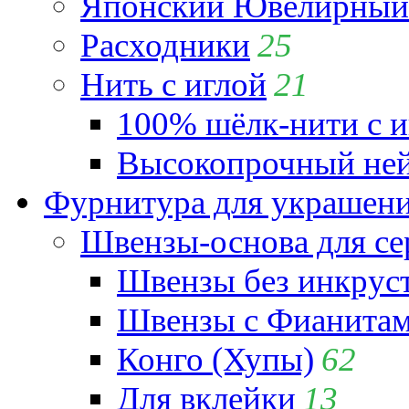
Японский Ювелирный 
Расходники
25
Нить с иглой
21
100% шёлк-нити с и
Высокопрочный ней
Фурнитура для украшен
Швензы-основа для се
Швензы без инкрус
Швензы с Фианита
Конго (Хупы)
62
Для вклейки
13