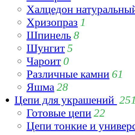
Халцедон натуральны
Хризопраз
1
Шпинель
8
Шунгит
5
Чароит
0
Различные камни
61
Яшма
28
Цепи для украшений
25
Готовые цепи
22
Цепи тонкие и универ