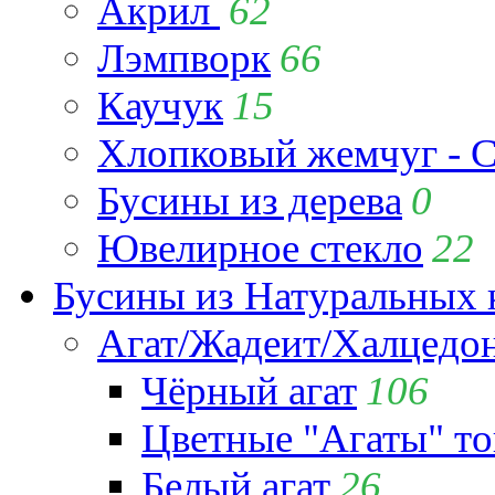
Акрил
62
Лэмпворк
66
Каучук
15
Хлопковый жемчуг - C
Бусины из дерева
0
Ювелирное стекло
22
Бусины из Натуральных 
Агат/Жадеит/Халцедо
Чёрный агат
106
Цветные "Агаты" т
Белый агат
26