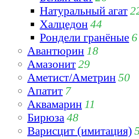
Натуральный агат
2
Халцедон
44
Рондели гранёные
6
Авантюрин
18
Амазонит
29
Аметист/Аметрин
50
Апатит
7
Аквамарин
11
Бирюза
48
Варисцит (имитация)