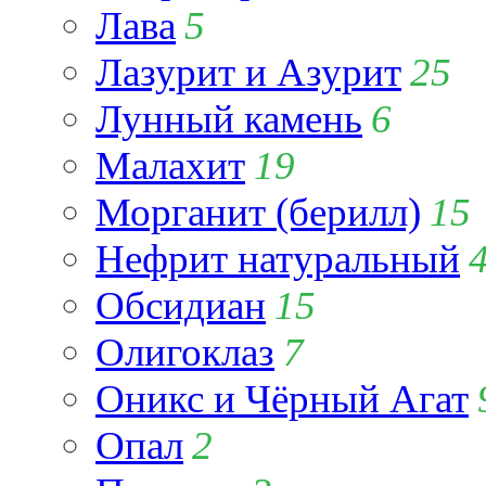
Лава
5
Лазурит и Азурит
25
Лунный камень
6
Малахит
19
Морганит (берилл)
15
Нефрит натуральный
Обсидиан
15
Олигоклаз
7
Оникс и Чёрный Агат
Опал
2