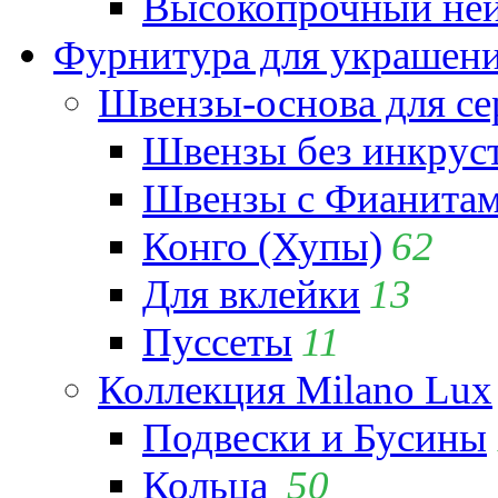
Высокопрочный ней
Фурнитура для украшен
Швензы-основа для се
Швензы без инкрус
Швензы с Фианита
Конго (Хупы)
62
Для вклейки
13
Пуссеты
11
Коллекция Milano Lux
Подвески и Бусины
Кольца
50