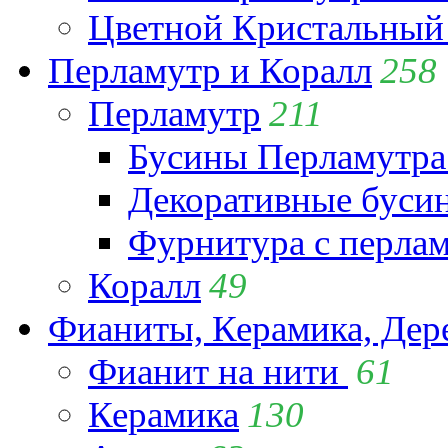
Цветной Кристальный
Перламутр и Коралл
258
Перламутр
211
Бусины Перламутра
Декоративные буси
Фурнитура с перла
Коралл
49
Фианиты, Керамика, Дер
Фианит на нити
61
Керамика
130