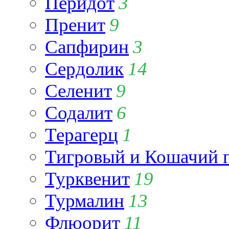
Перидот
3
Пренит
9
Сапфирин
3
Сердолик
14
Селенит
9
Содалит
6
Терагерц
1
Тигровый и Кошачий г
Турквенит
19
Турмалин
13
Флюорит
11