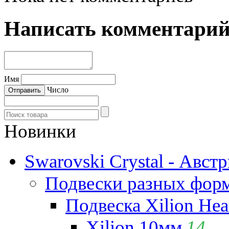
Написать комментари
Имя
Число
Новинки
Swarovski Crystal - Авст
Подвески разных фор
Подвеска Xilion Hear
Xilion 10мм
14