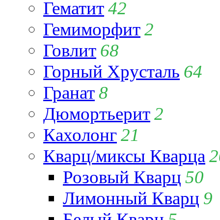
Гематит
42
Гемиморфит
2
Говлит
68
Горный Хрусталь
64
Гранат
8
Дюмортьерит
2
Кахолонг
21
Кварц/миксы Кварца
2
Розовый Кварц
50
Лимонный Кварц
9
Белый Кварц
5