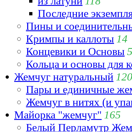
из латуни
118
Последние экземпл
Пины и соединительны
Кримпы и каллоты
14
Концевики и Основы
Кольца и основы для 
Жемчуг натуральный
12
Пары и единичные ж
Жемчуг в нитях (и упа
Майорка "жемчуг"
165
Белый Перламутр Жем