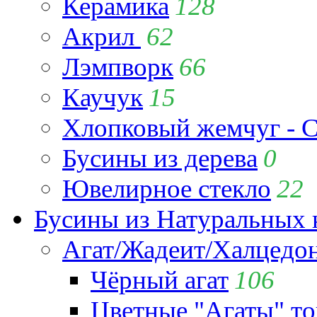
Керамика
128
Акрил
62
Лэмпворк
66
Каучук
15
Хлопковый жемчуг - C
Бусины из дерева
0
Ювелирное стекло
22
Бусины из Натуральных 
Агат/Жадеит/Халцедо
Чёрный агат
106
Цветные "Агаты" т