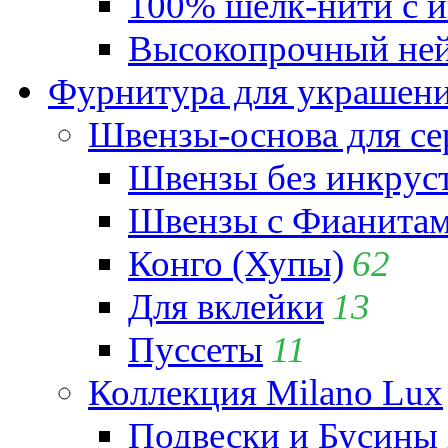
100% шёлк-нити с и
Высокопрочный ней
Фурнитура для украшен
Швензы-основа для се
Швензы без инкрус
Швензы с Фианита
Конго (Хупы)
62
Для вклейки
13
Пуссеты
11
Коллекция Milano Lux
Подвески и Бусины