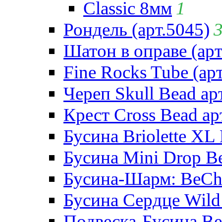
Classic 8мм
1
Рондель (арт.5045)
Шатон в оправе (арт
Fine Rocks Tube (арт
Череп Skull Bead ар
Крест Cross Bead ар
Бусина Briolette XL 
Бусина Mini Drop Be
Бусина-Шарм: BeCha
Бусина Сердце Wild 
Подвеска-Бусина Be