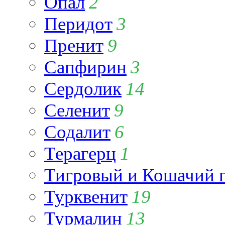
Опал
2
Перидот
3
Пренит
9
Сапфирин
3
Сердолик
14
Селенит
9
Содалит
6
Терагерц
1
Тигровый и Кошачий г
Турквенит
19
Турмалин
13