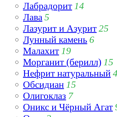
Лабрадорит
14
Лава
5
Лазурит и Азурит
25
Лунный камень
6
Малахит
19
Морганит (берилл)
15
Нефрит натуральный
Обсидиан
15
Олигоклаз
7
Оникс и Чёрный Агат