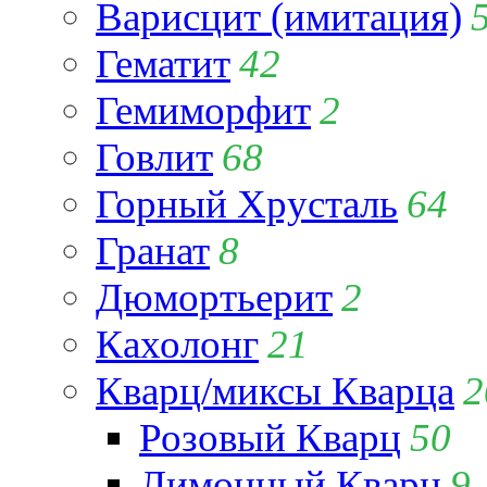
Варисцит (имитация)
Гематит
42
Гемиморфит
2
Говлит
68
Горный Хрусталь
64
Гранат
8
Дюмортьерит
2
Кахолонг
21
Кварц/миксы Кварца
2
Розовый Кварц
50
Лимонный Кварц
9