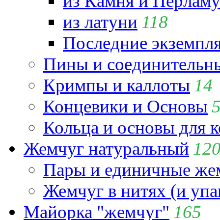
из Камня и Перламу
из латуни
118
Последние экземпл
Пины и соединительны
Кримпы и каллоты
14
Концевики и Основы
Кольца и основы для 
Жемчуг натуральный
12
Пары и единичные ж
Жемчуг в нитях (и упа
Майорка "жемчуг"
165