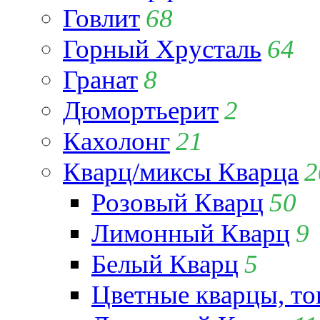
Говлит
68
Горный Хрусталь
64
Гранат
8
Дюмортьерит
2
Кахолонг
21
Кварц/миксы Кварца
2
Розовый Кварц
50
Лимонный Кварц
9
Белый Кварц
5
Цветные кварцы, т