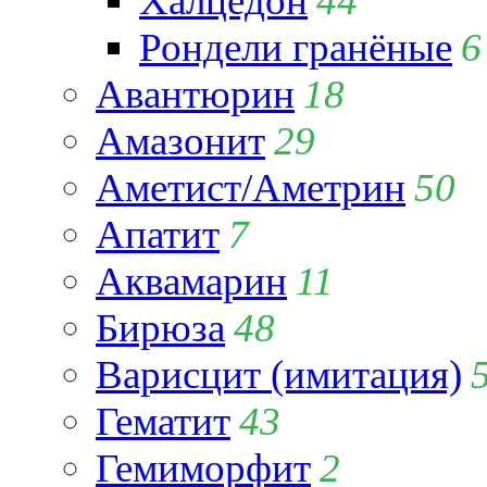
Халцедон
44
Рондели гранёные
6
Авантюрин
18
Амазонит
29
Аметист/Аметрин
50
Апатит
7
Аквамарин
11
Бирюза
48
Варисцит (имитация)
Гематит
43
Гемиморфит
2