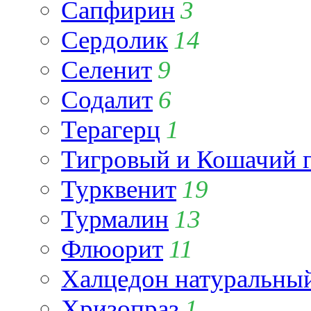
Сапфирин
3
Сердолик
14
Селенит
9
Содалит
6
Терагерц
1
Тигровый и Кошачий г
Турквенит
19
Турмалин
13
Флюорит
11
Халцедон натуральны
Хризопраз
1