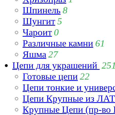
Шпинель
8
Шунгит
5
Чароит
0
Различные камни
61
Яшма
27
Цепи для украшений
25
Готовые цепи
22
Цепи тонкие и универ
Цепи Крупные из Л
Крупные Цепи (пр-во 