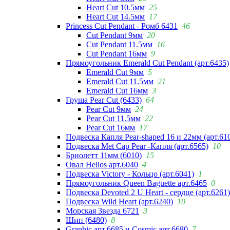
Heart Cut 10.5мм
25
Heart Cut 14.5мм
17
Princess Cut Pendant - Ромб 6431
46
Cut Pendant 9мм
20
Cut Pendant 11.5мм
16
Cut Pendant 16мм
9
Прямоугольник Emerald Cut Pendant (арт.6435)
Emerald Cut 9мм
5
Emerald Cut 11.5мм
21
Emerald Cut 16мм
3
Груша Pear Cut (6433)
64
Pear Cut 9мм
24
Pear Cut 11.5мм
22
Pear Cut 16мм
17
Подвеска Капля Pear-shaped 16 и 22мм (арт.61
Подвеска Met Cap Pear -Капля (арт.6565)
10
Бриолетт 11мм (6010)
15
Овал Helios арт.6040
4
Подвеска Victory - Кольцо (арт.6041)
1
Прямоугольник Queen Baguette арт.6465
0
Подвеска Devoted 2 U Heart - сердце (арт.6261)
Подвеска Wild Heart (арт.6240)
10
Морская Звезда 6721
3
Шип (6480)
8
Graphic арт.6685 и Cosmic арт.6680
7