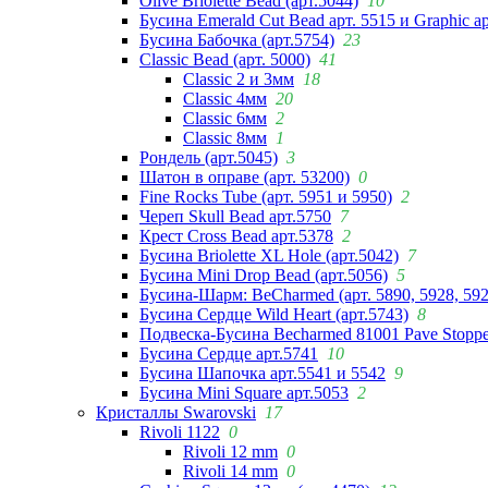
Olive Briolette Bead (арт.5044)
10
Бусина Emerald Cut Bead арт. 5515 и Graphic а
Бусина Бабочка (арт.5754)
23
Classic Bead (арт. 5000)
41
Classic 2 и 3мм
18
Classic 4мм
20
Classic 6мм
2
Classic 8мм
1
Рондель (арт.5045)
3
Шатон в оправе (арт. 53200)
0
Fine Rocks Tube (арт. 5951 и 5950)
2
Череп Skull Bead арт.5750
7
Крест Cross Bead арт.5378
2
Бусина Briolette XL Hole (арт.5042)
7
Бусина Mini Drop Bead (арт.5056)
5
Бусина-Шарм: BeCharmed (арт. 5890, 5928, 59
Бусина Сердце Wild Heart (арт.5743)
8
Подвеска-Бусина Becharmed 81001 Pave Stoppe
Бусина Сердце арт.5741
10
Бусина Шапочка арт.5541 и 5542
9
Бусина Mini Square арт.5053
2
Кристаллы Swarovski
17
Rivoli 1122
0
Rivoli 12 mm
0
Rivoli 14 mm
0