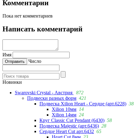
Комментарии
Пока нет комментариев
Написать комментарий
Имя
Число
Новинки
Swarovski Crystal - Австрия
872
Подвески разных форм
421
Подвеска Xilion Heart - Сердце (арт.6228)
38
Xilion 10мм
14
Xilion 14мм
24
Круг Classic Cut Pendant (6430)
58
Подвеска Majestic (арт.6436)
28
Сердце Heart Cut арт.6432
65
Heart Cut 8мм
23