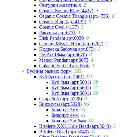
Фигурки животных
2
Cosmic Square Ring (4437)
4
Organic Cosmic Triangle (арт.4736)
0
Cosmic Ring (арт.4139)
0
Cosmic Oval (4137)
3
Ракушка арт.6731
1
Disk Pendant арт.6039
0
Сердце Miss U Heart (арт.6262)
1
Подвеска Бабочка арт.6754
3
De-Art 18мм (арт.6670)
0
Meteor Pendant арт.6673
4
Galactic Vertical арт.6656
1
Бусины разных форм
383
Куб бусина (арт.5601)
99
Куб 4мм (арт.5601)
38
Куб 6мм (арт.5601)
41
Куб 8мм (арт.5601)
20
Скарабей (арт. 5728)
3
Биконусы (арт.5328)
96
Биконус 3мм
31
Биконус 4мм
41
Биконус 5 и 6мм
24
Briolette XXL Hole Bead (арт.5043)
3
Briolette Bead (арт.5040)
41