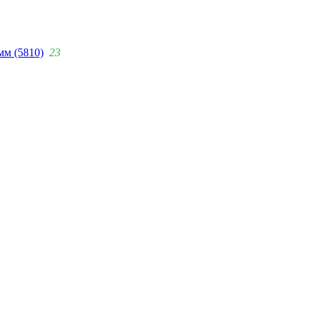
мм (5810)
23