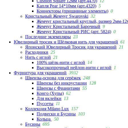
Cushion Square 12мм (арт.4470)
12
Капля Pear 14*10мм (арт.4320)
5
Коннекторы (пришивные элементы)
0
Кристальный Жемчуг Swarovski
32
Жемчуг кристальный круглый, размер 2мм-12
Жемчуг Кристальный Барочный
9
Жемчуг Кристальный РИС (арт. 5824)
0
Последние экземпляры
23
Ювелирный тросик и Шёлковая нить для украшений
61
Японский Ювелирный Тросик для украшений
21
Расходники
25
Нить с иглой
21
100% шёлк-нити с иглой
14
Высокопрочный нейлон-нити с иглой
1
Фурнитура для украшений
3932
Швензы-основа для серёжек
248
Швензы без инкрустации
128
Швензы с Фианитами
55
Конго (Хупы)
62
Для вклейки
13
Пуссеты
11
Коллекция Milano Lux
157
Подвески и Бусины
103
Кольца
50
Бусины
695