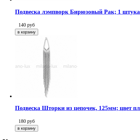
Подвеска лэмпворк Бирюзовый Рак; 1 штука
140
руб
Подвеска Шторки из цепочек, 125мм; цвет п
180
руб