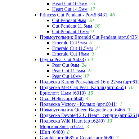
Heart Cut 10.5мм
25
Heart Cut 14.5мм
17
Princess Cut Pendant - Ромб 6431
46
Cut Pendant 9мм
20
Cut Pendant 11.5мм
16
Cut Pendant 16мм
9
Прямоугольник Emerald Cut Pendant (арт.6435)
Emerald Cut 9мм
5
Emerald Cut 11.5мм
21
Emerald Cut 16мм
3
Груша Pear Cut (6433)
64
Pear Cut 9мм
24
Pear Cut 11.5мм
22
Pear Cut 16мм
17
Подвеска Капля Pear-shaped 16 и 22мм (арт.61
Подвеска Met Cap Pear -Капля (арт.6565)
10
Бриолетт 11мм (6010)
15
Овал Helios арт.6040
4
Подвеска Victory - Кольцо (арт.6041)
1
Прямоугольник Queen Baguette арт.6465
0
Подвеска Devoted 2 U Heart - сердце (арт.6261)
Подвеска Wild Heart (арт.6240)
10
Морская Звезда 6721
3
Шип (6480)
8
Graphic арт.6685 и Cosmic арт.6680
7