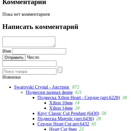
Комментарии
Пока нет комментариев
Написать комментарий
Имя
Число
Новинки
Swarovski Crystal - Австрия
872
Подвески разных форм
421
Подвеска Xilion Heart - Сердце (арт.6228)
38
Xilion 10мм
14
Xilion 14мм
24
Круг Classic Cut Pendant (6430)
58
Подвеска Majestic (арт.6436)
28
Сердце Heart Cut арт.6432
65
Heart Cut 8мм
23