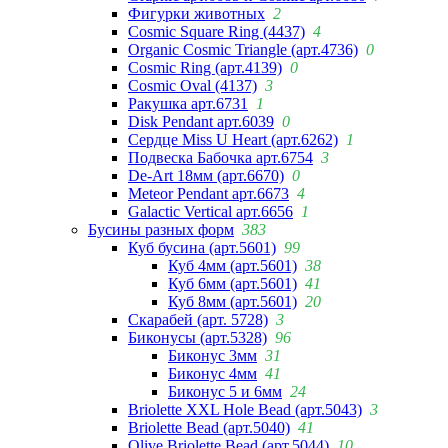
Фигурки животных
2
Cosmic Square Ring (4437)
4
Organic Cosmic Triangle (арт.4736)
0
Cosmic Ring (арт.4139)
0
Cosmic Oval (4137)
3
Ракушка арт.6731
1
Disk Pendant арт.6039
0
Сердце Miss U Heart (арт.6262)
1
Подвеска Бабочка арт.6754
3
De-Art 18мм (арт.6670)
0
Meteor Pendant арт.6673
4
Galactic Vertical арт.6656
1
Бусины разных форм
383
Куб бусина (арт.5601)
99
Куб 4мм (арт.5601)
38
Куб 6мм (арт.5601)
41
Куб 8мм (арт.5601)
20
Скарабей (арт. 5728)
3
Биконусы (арт.5328)
96
Биконус 3мм
31
Биконус 4мм
41
Биконус 5 и 6мм
24
Briolette XXL Hole Bead (арт.5043)
3
Briolette Bead (арт.5040)
41
Olive Briolette Bead (арт.5044)
10