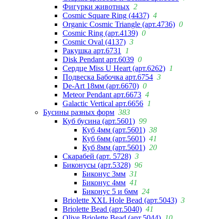
Фигурки животных
2
Cosmic Square Ring (4437)
4
Organic Cosmic Triangle (арт.4736)
0
Cosmic Ring (арт.4139)
0
Cosmic Oval (4137)
3
Ракушка арт.6731
1
Disk Pendant арт.6039
0
Сердце Miss U Heart (арт.6262)
1
Подвеска Бабочка арт.6754
3
De-Art 18мм (арт.6670)
0
Meteor Pendant арт.6673
4
Galactic Vertical арт.6656
1
Бусины разных форм
383
Куб бусина (арт.5601)
99
Куб 4мм (арт.5601)
38
Куб 6мм (арт.5601)
41
Куб 8мм (арт.5601)
20
Скарабей (арт. 5728)
3
Биконусы (арт.5328)
96
Биконус 3мм
31
Биконус 4мм
41
Биконус 5 и 6мм
24
Briolette XXL Hole Bead (арт.5043)
3
Briolette Bead (арт.5040)
41
Olive Briolette Bead (арт.5044)
10