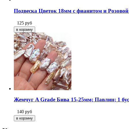
Подвеска Цветок 18мм с фианитом и Розовой
125
руб
Жемчуг A Grade Бива 15-25мм; Павлин; 1 бу
140
руб