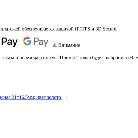
 платежей обеспечивается защитой HTTPS и 3D Secure.
⚠️ Внимание
аказа и перехода в статус "Принят" товар будет на брони за Вам
сная 21*16.5мм; цвет золото
→