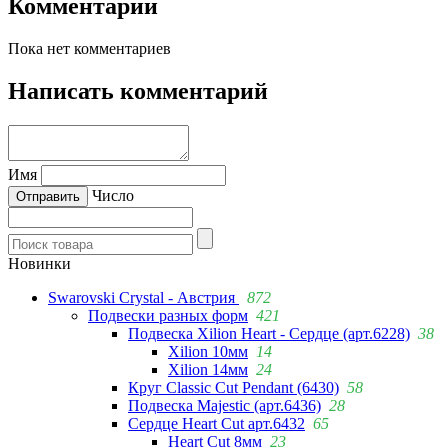
Комментарии
Пока нет комментариев
Написать комментарий
Имя
Число
Новинки
Swarovski Crystal - Австрия
872
Подвески разных форм
421
Подвеска Xilion Heart - Сердце (арт.6228)
38
Xilion 10мм
14
Xilion 14мм
24
Круг Classic Cut Pendant (6430)
58
Подвеска Majestic (арт.6436)
28
Сердце Heart Cut арт.6432
65
Heart Cut 8мм
23