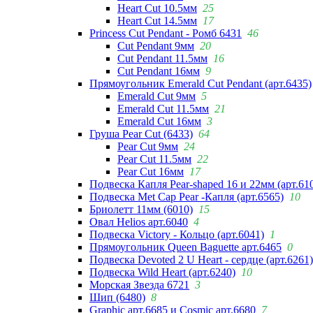
Heart Cut 10.5мм
25
Heart Cut 14.5мм
17
Princess Cut Pendant - Ромб 6431
46
Cut Pendant 9мм
20
Cut Pendant 11.5мм
16
Cut Pendant 16мм
9
Прямоугольник Emerald Cut Pendant (арт.6435)
Emerald Cut 9мм
5
Emerald Cut 11.5мм
21
Emerald Cut 16мм
3
Груша Pear Cut (6433)
64
Pear Cut 9мм
24
Pear Cut 11.5мм
22
Pear Cut 16мм
17
Подвеска Капля Pear-shaped 16 и 22мм (арт.61
Подвеска Met Cap Pear -Капля (арт.6565)
10
Бриолетт 11мм (6010)
15
Овал Helios арт.6040
4
Подвеска Victory - Кольцо (арт.6041)
1
Прямоугольник Queen Baguette арт.6465
0
Подвеска Devoted 2 U Heart - сердце (арт.6261)
Подвеска Wild Heart (арт.6240)
10
Морская Звезда 6721
3
Шип (6480)
8
Graphic арт.6685 и Cosmic арт.6680
7