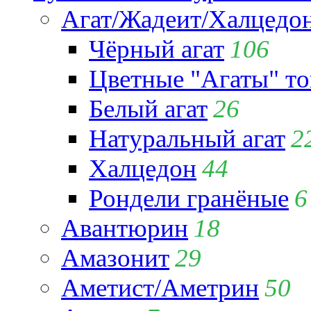
Агат/Жадеит/Халцедо
Чёрный агат
106
Цветные "Агаты" т
Белый агат
26
Натуральный агат
2
Халцедон
44
Рондели гранёные
6
Авантюрин
18
Амазонит
29
Аметист/Аметрин
50