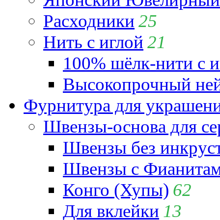
Расходники
25
Нить с иглой
21
100% шёлк-нити с и
Высокопрочный ней
Фурнитура для украшен
Швензы-основа для се
Швензы без инкрус
Швензы с Фианита
Конго (Хупы)
62
Для вклейки
13