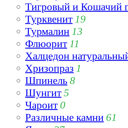
Тигровый и Кошачий г
Турквенит
19
Турмалин
13
Флюорит
11
Халцедон натуральны
Хризопраз
1
Шпинель
8
Шунгит
5
Чароит
0
Различные камни
61