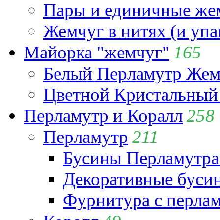
Пары и единичные ж
Жемчуг в нитях (и упа
Майорка "жемчуг"
165
Белый Перламутр Жем
Цветной Кристальный
Перламутр и Коралл
258
Перламутр
211
Бусины Перламутра
Декоративные буси
Фурнитура с перла