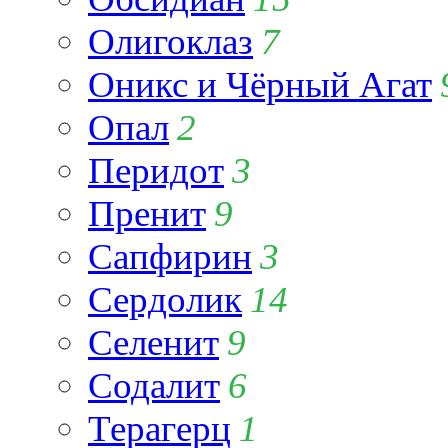
Олигоклаз
7
Оникс и Чёрный Агат
Опал
2
Перидот
3
Пренит
9
Сапфирин
3
Сердолик
14
Селенит
9
Содалит
6
Терагерц
1