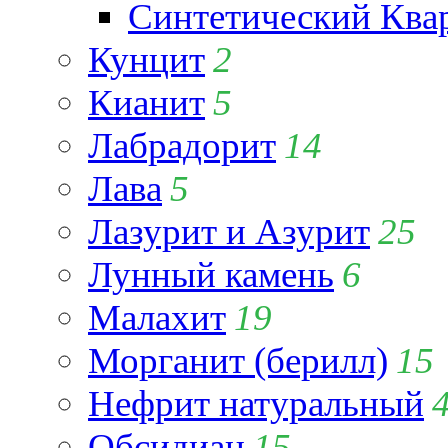
Синтетический Ква
Кунцит
2
Кианит
5
Лабрадорит
14
Лава
5
Лазурит и Азурит
25
Лунный камень
6
Малахит
19
Морганит (берилл)
15
Нефрит натуральный
Обсидиан
15