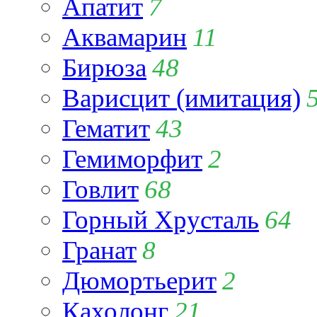
Апатит
7
Аквамарин
11
Бирюза
48
Варисцит (имитация)
Гематит
43
Гемиморфит
2
Говлит
68
Горный Хрусталь
64
Гранат
8
Дюмортьерит
2
Кахолонг
21