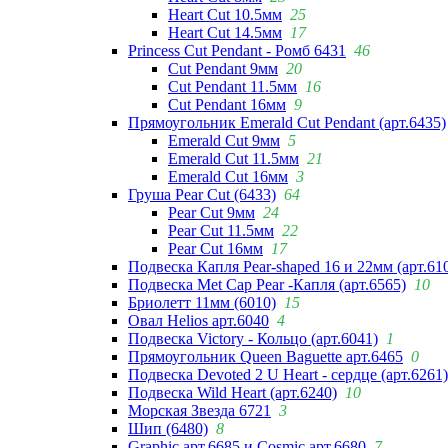
Heart Cut 10.5мм
25
Heart Cut 14.5мм
17
Princess Cut Pendant - Ромб 6431
46
Cut Pendant 9мм
20
Cut Pendant 11.5мм
16
Cut Pendant 16мм
9
Прямоугольник Emerald Cut Pendant (арт.6435)
Emerald Cut 9мм
5
Emerald Cut 11.5мм
21
Emerald Cut 16мм
3
Груша Pear Cut (6433)
64
Pear Cut 9мм
24
Pear Cut 11.5мм
22
Pear Cut 16мм
17
Подвеска Капля Pear-shaped 16 и 22мм (арт.61
Подвеска Met Cap Pear -Капля (арт.6565)
10
Бриолетт 11мм (6010)
15
Овал Helios арт.6040
4
Подвеска Victory - Кольцо (арт.6041)
1
Прямоугольник Queen Baguette арт.6465
0
Подвеска Devoted 2 U Heart - сердце (арт.6261)
Подвеска Wild Heart (арт.6240)
10
Морская Звезда 6721
3
Шип (6480)
8
Graphic арт.6685 и Cosmic арт.6680
7