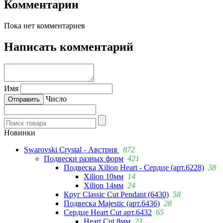
Комментарии
Пока нет комментариев
Написать комментарий
Имя
Число
Новинки
Swarovski Crystal - Австрия
872
Подвески разных форм
421
Подвеска Xilion Heart - Сердце (арт.6228)
38
Xilion 10мм
14
Xilion 14мм
24
Круг Classic Cut Pendant (6430)
58
Подвеска Majestic (арт.6436)
28
Сердце Heart Cut арт.6432
65
Heart Cut 8мм
23