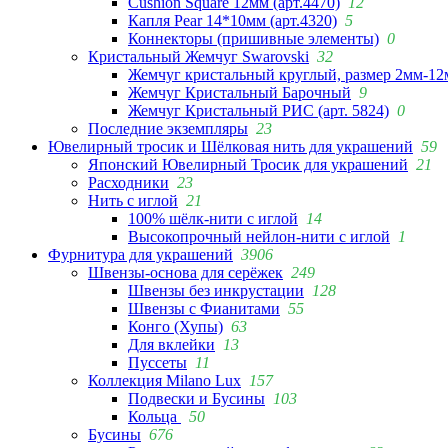
Cushion Square 12мм (арт.4470)
12
Капля Pear 14*10мм (арт.4320)
5
Коннекторы (пришивные элементы)
0
Кристальный Жемчуг Swarovski
32
Жемчуг кристальный круглый, размер 2мм-12
Жемчуг Кристальный Барочный
9
Жемчуг Кристальный РИС (арт. 5824)
0
Последние экземпляры
23
Ювелирный тросик и Шёлковая нить для украшений
59
Японский Ювелирный Тросик для украшений
21
Расходники
23
Нить с иглой
21
100% шёлк-нити с иглой
14
Высокопрочный нейлон-нити с иглой
1
Фурнитура для украшений
3906
Швензы-основа для серёжек
249
Швензы без инкрустации
128
Швензы с Фианитами
55
Конго (Хупы)
63
Для вклейки
13
Пуссеты
11
Коллекция Milano Lux
157
Подвески и Бусины
103
Кольца
50
Бусины
676