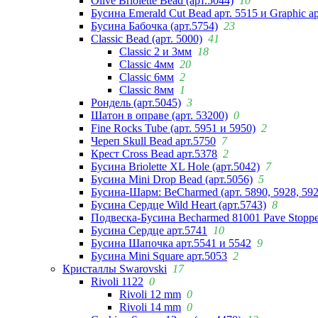
Olive Briolette Bead (арт.5044)
10
Бусина Emerald Cut Bead арт. 5515 и Graphic а
Бусина Бабочка (арт.5754)
23
Classic Bead (арт. 5000)
41
Classic 2 и 3мм
18
Classic 4мм
20
Classic 6мм
2
Classic 8мм
1
Рондель (арт.5045)
3
Шатон в оправе (арт. 53200)
0
Fine Rocks Tube (арт. 5951 и 5950)
2
Череп Skull Bead арт.5750
7
Крест Cross Bead арт.5378
2
Бусина Briolette XL Hole (арт.5042)
7
Бусина Mini Drop Bead (арт.5056)
5
Бусина-Шарм: BeCharmed (арт. 5890, 5928, 59
Бусина Сердце Wild Heart (арт.5743)
8
Подвеска-Бусина Becharmed 81001 Pave Stoppe
Бусина Сердце арт.5741
10
Бусина Шапочка арт.5541 и 5542
9
Бусина Mini Square арт.5053
2
Кристаллы Swarovski
17
Rivoli 1122
0
Rivoli 12 mm
0
Rivoli 14 mm
0