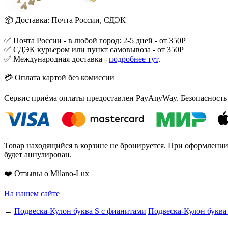
📦 Доставка: Почта России, СДЭК
✅ Почта России - в любой город: 2-5 дней - от 350Р
✅ СДЭК курьером или пункт самовывоза - от 350Р
✅ Международная доставка -
подробнее тут
.
💳 Оплата картой без комиссии
Сервис приёма оплаты предоставлен PayAnyWay. Безопасность
Товар находящийся в корзине не бронируется. При оформлении з
будет аннулирован.
❤️ Отзывы о Milano-Lux
На нашем сайте
←
Подвеска-Кулон буква S с фианитами
Подвеска-Кулон буква