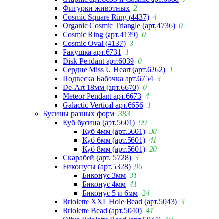
Фигурки животных
2
Cosmic Square Ring (4437)
4
Organic Cosmic Triangle (арт.4736)
0
Cosmic Ring (арт.4139)
0
Cosmic Oval (4137)
3
Ракушка арт.6731
1
Disk Pendant арт.6039
0
Сердце Miss U Heart (арт.6262)
1
Подвеска Бабочка арт.6754
3
De-Art 18мм (арт.6670)
0
Meteor Pendant арт.6673
4
Galactic Vertical арт.6656
1
Бусины разных форм
383
Куб бусина (арт.5601)
99
Куб 4мм (арт.5601)
38
Куб 6мм (арт.5601)
41
Куб 8мм (арт.5601)
20
Скарабей (арт. 5728)
3
Биконусы (арт.5328)
96
Биконус 3мм
31
Биконус 4мм
41
Биконус 5 и 6мм
24
Briolette XXL Hole Bead (арт.5043)
3
Briolette Bead (арт.5040)
41