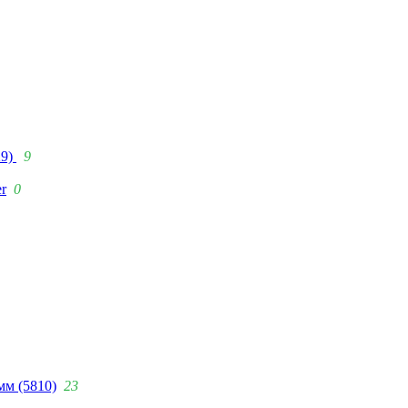
29)
9
r
0
мм (5810)
23