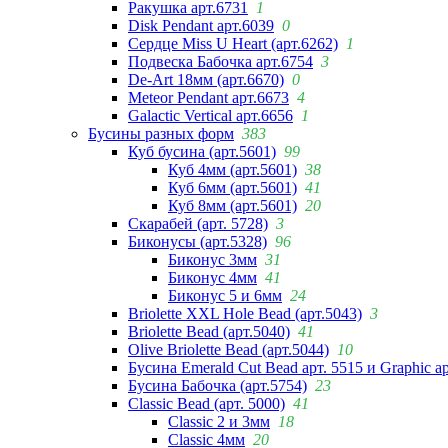
Ракушка арт.6731
1
Disk Pendant арт.6039
0
Сердце Miss U Heart (арт.6262)
1
Подвеска Бабочка арт.6754
3
De-Art 18мм (арт.6670)
0
Meteor Pendant арт.6673
4
Galactic Vertical арт.6656
1
Бусины разных форм
383
Куб бусина (арт.5601)
99
Куб 4мм (арт.5601)
38
Куб 6мм (арт.5601)
41
Куб 8мм (арт.5601)
20
Скарабей (арт. 5728)
3
Биконусы (арт.5328)
96
Биконус 3мм
31
Биконус 4мм
41
Биконус 5 и 6мм
24
Briolette XXL Hole Bead (арт.5043)
3
Briolette Bead (арт.5040)
41
Olive Briolette Bead (арт.5044)
10
Бусина Emerald Cut Bead арт. 5515 и Graphic а
Бусина Бабочка (арт.5754)
23
Classic Bead (арт. 5000)
41
Classic 2 и 3мм
18
Classic 4мм
20