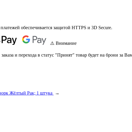
 платежей обеспечивается защитой HTTPS и 3D Secure.
⚠️ Внимание
аказа и перехода в статус "Принят" товар будет на брони за Вам
ворк Жёлтый Рак; 1 штука
→