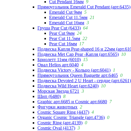
Cut Pendant 16мм
9
Прямоугольник Emerald Cut Pendant (арт.6435)
Emerald Cut 9мм
5
Emerald Cut 11.5мм
21
Emerald Cut 16мм
3
Груша Pear Cut (6433)
64
Pear Cut 9мм
24
Pear Cut 11.5мм
22
Pear Cut 16мм
17
Подвеска Капля Pear-shaped 16 и 22мм (арт.61
Подвеска Met Cap Pear -Капля (арт.6565)
10
Бриолетт 11мм (6010)
15
Овал Helios арт.6040
4
Подвеска Victory - Кольцо (арт.6041)
1
Прямоугольник Queen Baguette арт.6465
0
Подвеска Devoted 2 U Heart - сердце (арт.6261)
Подвеска Wild Heart (арт.6240)
10
Морская Звезда 6721
3
Шип (6480)
8
Graphic арт.6685 и Cosmic арт.6680
7
Фигурки животных
2
Cosmic Square Ring (4437)
4
Organic Cosmic Triangle (арт.4736)
0
Cosmic Ring (арт.4139)
0
Cosmic Oval (4137)
3