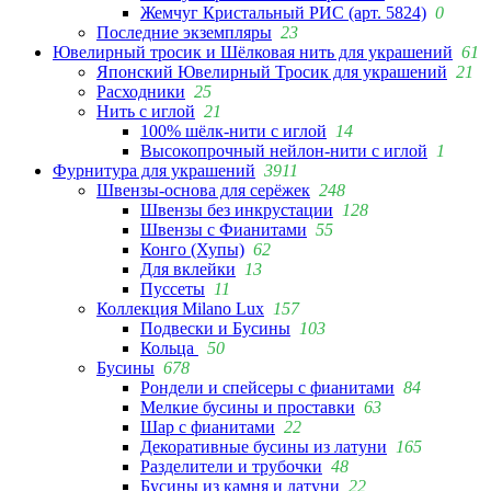
Жемчуг Кристальный РИС (арт. 5824)
0
Последние экземпляры
23
Ювелирный тросик и Шёлковая нить для украшений
61
Японский Ювелирный Тросик для украшений
21
Расходники
25
Нить с иглой
21
100% шёлк-нити с иглой
14
Высокопрочный нейлон-нити с иглой
1
Фурнитура для украшений
3911
Швензы-основа для серёжек
248
Швензы без инкрустации
128
Швензы с Фианитами
55
Конго (Хупы)
62
Для вклейки
13
Пуссеты
11
Коллекция Milano Lux
157
Подвески и Бусины
103
Кольца
50
Бусины
678
Рондели и спейсеры с фианитами
84
Мелкие бусины и проставки
63
Шар с фианитами
22
Декоративные бусины из латуни
165
Разделители и трубочки
48
Бусины из камня и латуни
22