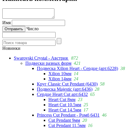
Имя
Число
Новинки
Swarovski Crystal - Австрия
872
Подвески разных форм
421
Подвеска Xilion Heart - Сердце (арт.6228)
38
Xilion 10мм
14
Xilion 14мм
24
Круг Classic Cut Pendant (6430)
58
Подвеска Majestic (арт.6436)
28
Сердце Heart Cut арт.6432
65
Heart Cut 8мм
23
Heart Cut 10.5мм
25
Heart Cut 14.5мм
17
Princess Cut Pendant - Ромб 6431
46
Cut Pendant 9мм
20
Cut Pendant 11.5мм
16