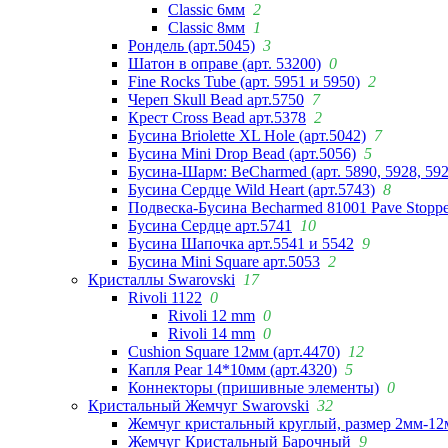
Classic 6мм
2
Classic 8мм
1
Рондель (арт.5045)
3
Шатон в оправе (арт. 53200)
0
Fine Rocks Tube (арт. 5951 и 5950)
2
Череп Skull Bead арт.5750
7
Крест Cross Bead арт.5378
2
Бусина Briolette XL Hole (арт.5042)
7
Бусина Mini Drop Bead (арт.5056)
5
Бусина-Шарм: BeCharmed (арт. 5890, 5928, 59
Бусина Сердце Wild Heart (арт.5743)
8
Подвеска-Бусина Becharmed 81001 Pave Stoppe
Бусина Сердце арт.5741
10
Бусина Шапочка арт.5541 и 5542
9
Бусина Mini Square арт.5053
2
Кристаллы Swarovski
17
Rivoli 1122
0
Rivoli 12 mm
0
Rivoli 14 mm
0
Cushion Square 12мм (арт.4470)
12
Капля Pear 14*10мм (арт.4320)
5
Коннекторы (пришивные элементы)
0
Кристальный Жемчуг Swarovski
32
Жемчуг кристальный круглый, размер 2мм-12
Жемчуг Кристальный Барочный
9