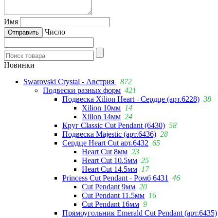
Имя
Число
Новинки
Swarovski Crystal - Австрия
872
Подвески разных форм
421
Подвеска Xilion Heart - Сердце (арт.6228)
38
Xilion 10мм
14
Xilion 14мм
24
Круг Classic Cut Pendant (6430)
58
Подвеска Majestic (арт.6436)
28
Сердце Heart Cut арт.6432
65
Heart Cut 8мм
23
Heart Cut 10.5мм
25
Heart Cut 14.5мм
17
Princess Cut Pendant - Ромб 6431
46
Cut Pendant 9мм
20
Cut Pendant 11.5мм
16
Cut Pendant 16мм
9
Прямоугольник Emerald Cut Pendant (арт.6435)