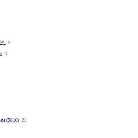
29)
9
r
0
мм (5810)
23