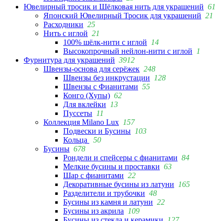
Ювелирный тросик и Шёлковая нить для украшений
61
Японский Ювелирный Тросик для украшений
21
Расходники
25
Нить с иглой
21
100% шёлк-нити с иглой
14
Высокопрочный нейлон-нити с иглой
1
Фурнитура для украшений
3912
Швензы-основа для серёжек
248
Швензы без инкрустации
128
Швензы с Фианитами
55
Конго (Хупы)
62
Для вклейки
13
Пуссеты
11
Коллекция Milano Lux
157
Подвески и Бусины
103
Кольца
50
Бусины
678
Рондели и спейсеры с фианитами
84
Мелкие бусины и проставки
63
Шар с фианитами
22
Декоративные бусины из латуни
165
Разделители и трубочки
48
Бусины из камня и латуни
22
Бусины из акрила
109
Бусины из стекла и керамики
127