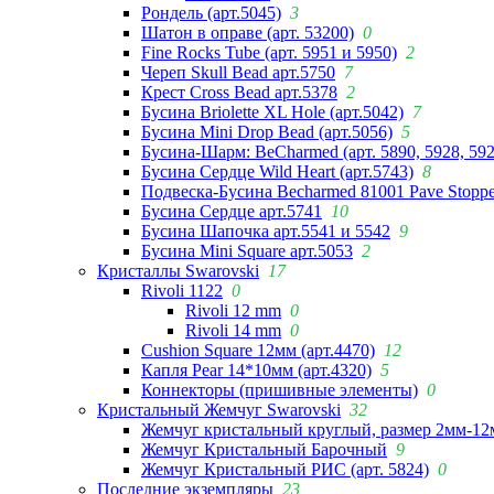
Рондель (арт.5045)
3
Шатон в оправе (арт. 53200)
0
Fine Rocks Tube (арт. 5951 и 5950)
2
Череп Skull Bead арт.5750
7
Крест Cross Bead арт.5378
2
Бусина Briolette XL Hole (арт.5042)
7
Бусина Mini Drop Bead (арт.5056)
5
Бусина-Шарм: BeCharmed (арт. 5890, 5928, 59
Бусина Сердце Wild Heart (арт.5743)
8
Подвеска-Бусина Becharmed 81001 Pave Stoppe
Бусина Сердце арт.5741
10
Бусина Шапочка арт.5541 и 5542
9
Бусина Mini Square арт.5053
2
Кристаллы Swarovski
17
Rivoli 1122
0
Rivoli 12 mm
0
Rivoli 14 mm
0
Cushion Square 12мм (арт.4470)
12
Капля Pear 14*10мм (арт.4320)
5
Коннекторы (пришивные элементы)
0
Кристальный Жемчуг Swarovski
32
Жемчуг кристальный круглый, размер 2мм-12
Жемчуг Кристальный Барочный
9
Жемчуг Кристальный РИС (арт. 5824)
0
Последние экземпляры
23