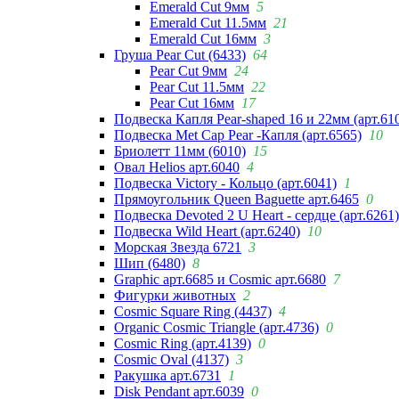
Emerald Cut 9мм
5
Emerald Cut 11.5мм
21
Emerald Cut 16мм
3
Груша Pear Cut (6433)
64
Pear Cut 9мм
24
Pear Cut 11.5мм
22
Pear Cut 16мм
17
Подвеска Капля Pear-shaped 16 и 22мм (арт.61
Подвеска Met Cap Pear -Капля (арт.6565)
10
Бриолетт 11мм (6010)
15
Овал Helios арт.6040
4
Подвеска Victory - Кольцо (арт.6041)
1
Прямоугольник Queen Baguette арт.6465
0
Подвеска Devoted 2 U Heart - сердце (арт.6261)
Подвеска Wild Heart (арт.6240)
10
Морская Звезда 6721
3
Шип (6480)
8
Graphic арт.6685 и Cosmic арт.6680
7
Фигурки животных
2
Cosmic Square Ring (4437)
4
Organic Cosmic Triangle (арт.4736)
0
Cosmic Ring (арт.4139)
0
Cosmic Oval (4137)
3
Ракушка арт.6731
1
Disk Pendant арт.6039
0