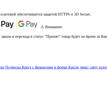
 платежей обеспечивается защитой HTTPS и 3D Secure.
⚠️ Внимание
аказа и перехода в статус "Принят" товар будет на брони за Вам
ина
Подвеска Крест с фианитами в форме Капля, микс; цвет золо