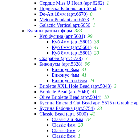
Сердце Miss U Heart (арт.6262)
1
Подвеска Бабочка арт.6754
3
De-Art 18мм (арт.6670)
0
Meteor Pendant арт.6673
4
Galactic Vertical арт.6656
1
Бусины разных форм
383
Куб бусина (арт.5601)
99
Куб 4мм (арт.5601)
38
Куб 6мм (арт.5601)
41
Куб 8мм (арт.5601)
20
Скарабей (арт. 5728)
3
Биконусы (арт.5328)
96
Биконус 3мм
31
Биконус 4мм
41
Биконус 5 и 6мм
24
Briolette XXL Hole Bead (арт.5043)
3
Briolette Bead (арт.5040)
41
Olive Briolette Bead (арт.5044)
10
Бусина Emerald Cut Bead арт. 5515 и Graphic а
Бусина Бабочка (арт.5754)
23
Classic Bead (арт. 5000)
41
Classic 2 и 3мм
18
Classic 4мм
20
Classic 6мм
2
Classic 8мм
1