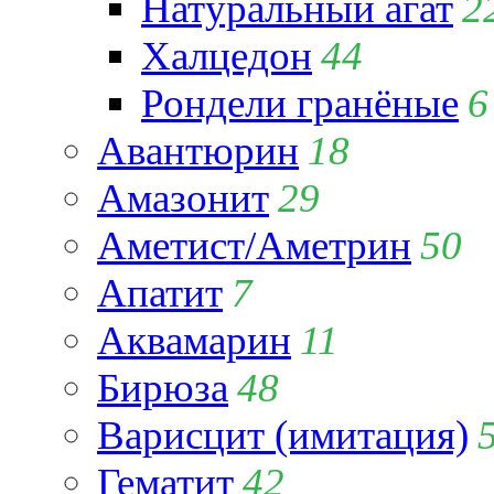
Натуральный агат
2
Халцедон
44
Рондели гранёные
6
Авантюрин
18
Амазонит
29
Аметист/Аметрин
50
Апатит
7
Аквамарин
11
Бирюза
48
Варисцит (имитация)
Гематит
42