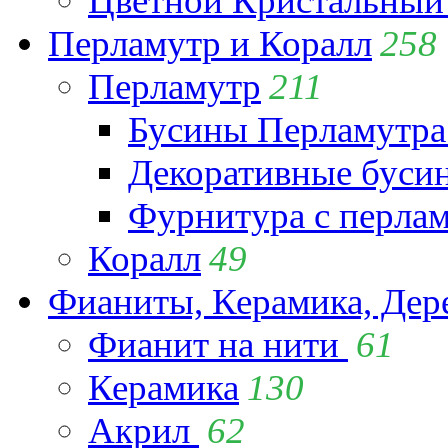
Цветной Кристальный
Перламутр и Коралл
258
Перламутр
211
Бусины Перламутра
Декоративные буси
Фурнитура с перла
Коралл
49
Фианиты, Керамика, Дер
Фианит на нити
61
Керамика
130
Акрил
62