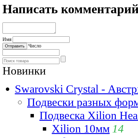
Написать комментари
Имя
Число
Новинки
Swarovski Crystal - Авст
Подвески разных фор
Подвеска Xilion Hear
Xilion 10мм
14