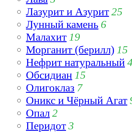
Лазурит и Азурит
25
Лунный камень
6
Малахит
19
Морганит (берилл)
15
Нефрит натуральный
Обсидиан
15
Олигоклаз
7
Оникс и Чёрный Агат
Опал
2
Перидот
3