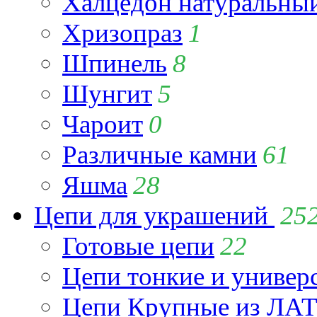
Халцедон натуральны
Хризопраз
1
Шпинель
8
Шунгит
5
Чароит
0
Различные камни
61
Яшма
28
Цепи для украшений
25
Готовые цепи
22
Цепи тонкие и универ
Цепи Крупные из Л