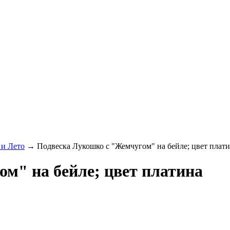
и Лето
→ Подвеска Лукошко с "Жемчугом" на бейле; цвет плат
м" на бейле; цвет платина