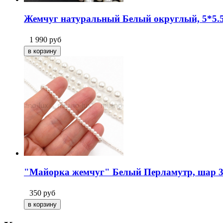
Жемчуг натуральный Белый округлый, 5*5.5
1 990
руб
"Майорка жемчуг" Белый Перламутр, шар 3
350
руб