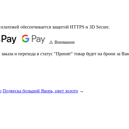
 платежей обеспечивается защитой HTTPS и 3D Secure.
⚠️ Внимание
аказа и перехода в статус "Принят" товар будет на брони за Вам
о
Подвеска большой Якорь, цвет золото
→