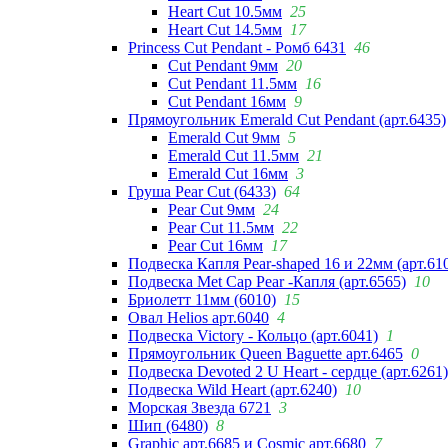
Heart Cut 10.5мм
25
Heart Cut 14.5мм
17
Princess Cut Pendant - Ромб 6431
46
Cut Pendant 9мм
20
Cut Pendant 11.5мм
16
Cut Pendant 16мм
9
Прямоугольник Emerald Cut Pendant (арт.6435)
Emerald Cut 9мм
5
Emerald Cut 11.5мм
21
Emerald Cut 16мм
3
Груша Pear Cut (6433)
64
Pear Cut 9мм
24
Pear Cut 11.5мм
22
Pear Cut 16мм
17
Подвеска Капля Pear-shaped 16 и 22мм (арт.61
Подвеска Met Cap Pear -Капля (арт.6565)
10
Бриолетт 11мм (6010)
15
Овал Helios арт.6040
4
Подвеска Victory - Кольцо (арт.6041)
1
Прямоугольник Queen Baguette арт.6465
0
Подвеска Devoted 2 U Heart - сердце (арт.6261)
Подвеска Wild Heart (арт.6240)
10
Морская Звезда 6721
3
Шип (6480)
8
Graphic арт.6685 и Cosmic арт.6680
7