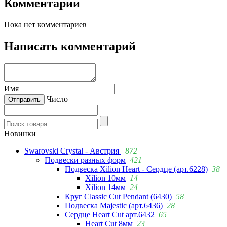
Комментарии
Пока нет комментариев
Написать комментарий
Имя
Число
Новинки
Swarovski Crystal - Австрия
872
Подвески разных форм
421
Подвеска Xilion Heart - Сердце (арт.6228)
38
Xilion 10мм
14
Xilion 14мм
24
Круг Classic Cut Pendant (6430)
58
Подвеска Majestic (арт.6436)
28
Сердце Heart Cut арт.6432
65
Heart Cut 8мм
23