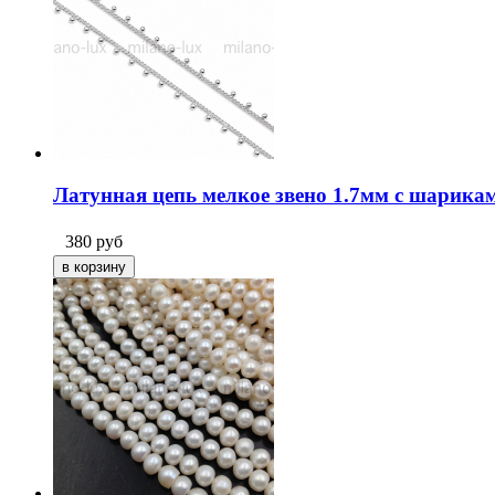
Латунная цепь мелкое звено 1.7мм с шарикам
380
руб