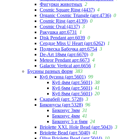
Фигурки животных
2
Cosmic Square Ring (4437)
4
Organic Cosmic Triangle (арт.4736)
0
Cosmic Ring (арт.4139)
0
Cosmic Oval (4137)
3
Ракушка арт.6731
1
Disk Pendant арт.6039
0
Сердце Miss U Heart (арт.6262)
1
Подвеска Бабочка арт.6754
3
De-Art 18мм (арт.6670)
0
Meteor Pendant арт.6673
4
Galactic Vertical арт.6656
1
Бусины разных форм
383
Куб бусина (арт.5601)
99
Куб 4мм (арт.5601)
38
Куб 6мм (арт.5601)
41
Куб 8мм (арт.5601)
20
Скарабей (арт. 5728)
3
Биконусы (арт.5328)
96
Биконус 3мм
31
Биконус 4мм
41
Биконус 5 и 6мм
24
Briolette XXL Hole Bead (арт.5043)
3
Briolette Bead (арт.5040)
41
Olive Briolette Bead (арт.5044)
10