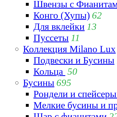
Швензы с Фианита
Конго (Хупы)
62
Для вклейки
13
Пуссеты
11
Коллекция Milano Lux
Подвески и Бусины
Кольца
50
Бусины
695
Рондели и спейсеры
Мелкие бусины и п
Шар с фианитами
2