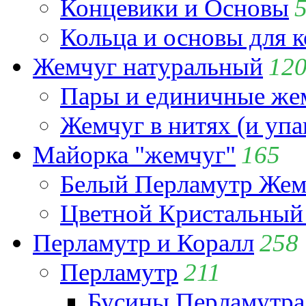
Концевики и Основы
Кольца и основы для 
Жемчуг натуральный
12
Пары и единичные ж
Жемчуг в нитях (и упа
Майорка "жемчуг"
165
Белый Перламутр Жем
Цветной Кристальный
Перламутр и Коралл
258
Перламутр
211
Бусины Перламутра