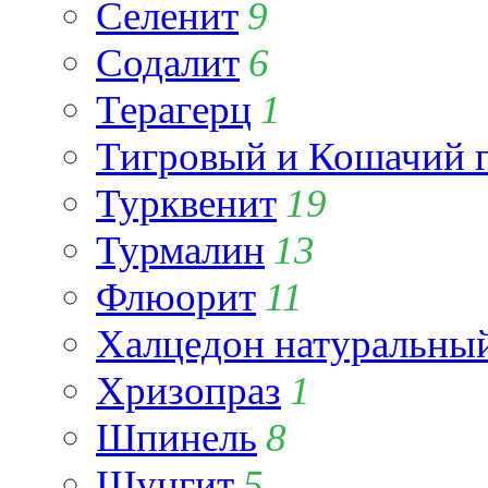
Селенит
9
Содалит
6
Терагерц
1
Тигровый и Кошачий г
Турквенит
19
Турмалин
13
Флюорит
11
Халцедон натуральны
Хризопраз
1
Шпинель
8
Шунгит
5