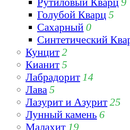
Рутиловый Кварц
9
Голубой Кварц
5
Сахарный
0
Синтетический Ква
Кунцит
2
Кианит
5
Лабрадорит
14
Лава
5
Лазурит и Азурит
25
Лунный камень
6
Малахит
19