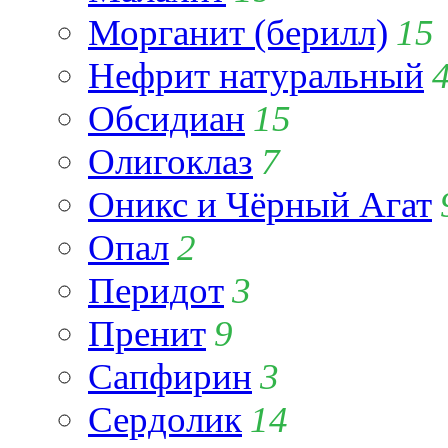
Морганит (берилл)
15
Нефрит натуральный
Обсидиан
15
Олигоклаз
7
Оникс и Чёрный Агат
Опал
2
Перидот
3
Пренит
9
Сапфирин
3
Сердолик
14