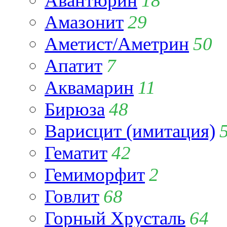
Авантюрин
18
Амазонит
29
Аметист/Аметрин
50
Апатит
7
Аквамарин
11
Бирюза
48
Варисцит (имитация)
Гематит
42
Гемиморфит
2
Говлит
68
Горный Хрусталь
64