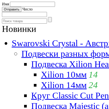
Имя
Число
Новинки
Swarovski Crystal - Авст
Подвески разных фор
Подвеска Xilion Hear
Xilion 10мм
14
Xilion 14мм
24
Круг Classic Cut Pen
Подвеска Majestic (а