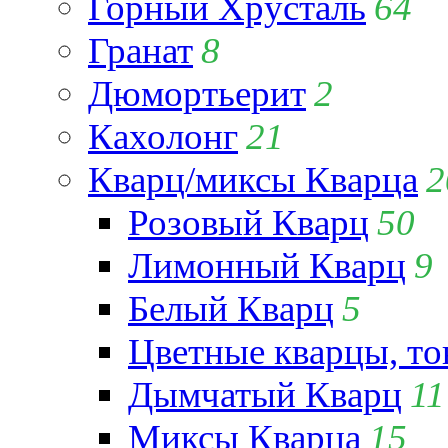
Горный Хрусталь
64
Гранат
8
Дюмортьерит
2
Кахолонг
21
Кварц/миксы Кварца
2
Розовый Кварц
50
Лимонный Кварц
9
Белый Кварц
5
Цветные кварцы, т
Дымчатый Кварц
11
Миксы Кварца
15