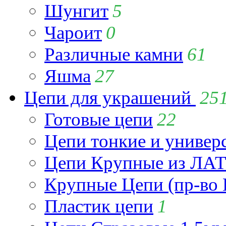
Шунгит
5
Чароит
0
Различные камни
61
Яшма
27
Цепи для украшений
25
Готовые цепи
22
Цепи тонкие и универ
Цепи Крупные из Л
Крупные Цепи (пр-во 
Пластик цепи
1