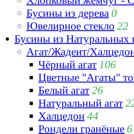
Хлопковый жемчуг - C
Бусины из дерева
0
Ювелирное стекло
22
Бусины из Натуральных 
Агат/Жадеит/Халцедо
Чёрный агат
106
Цветные "Агаты" т
Белый агат
26
Натуральный агат
2
Халцедон
44
Рондели гранёные
6