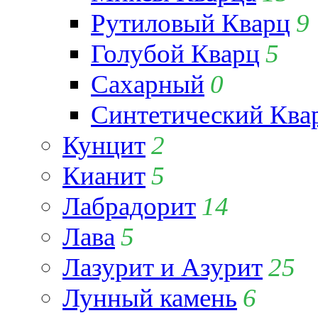
Рутиловый Кварц
9
Голубой Кварц
5
Сахарный
0
Синтетический Ква
Кунцит
2
Кианит
5
Лабрадорит
14
Лава
5
Лазурит и Азурит
25
Лунный камень
6