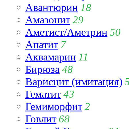
Авантюрин
18
Амазонит
29
Аметист/Аметрин
50
Апатит
7
Аквамарин
11
Бирюза
48
Варисцит (имитация)
Гематит
43
Гемиморфит
2
Говлит
68