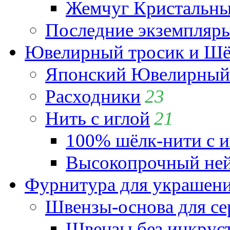
Жемчуг Кристальный
Последние экземпляр
Ювелирный тросик и Шёл
Японский Ювелирный 
Расходники
23
Нить с иглой
21
100% шёлк-нити с и
Высокопрочный ней
Фурнитура для украшен
Швензы-основа для се
Швензы без инкрус