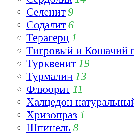
Селенит
9
Содалит
6
Терагерц
1
Тигровый и Кошачий г
Турквенит
19
Турмалин
13
Флюорит
11
Халцедон натуральны
Хризопраз
1
Шпинель
8