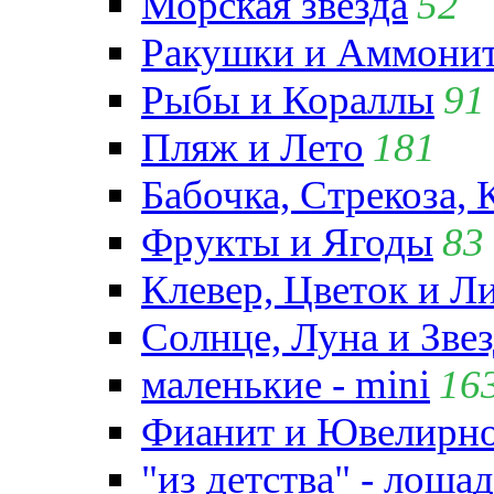
Морская звезда
52
Ракушки и Аммони
Рыбы и Кораллы
91
Пляж и Лето
181
Бабочка, Стрекоза, 
Фрукты и Ягоды
83
Клевер, Цветок и Л
Солнце, Луна и Зве
маленькие - mini
16
Фианит и Ювелирно
"из детства" - лошад