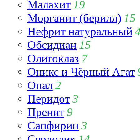
Малахит
19
Морганит (берилл)
15
Нефрит натуральный
Обсидиан
15
Олигоклаз
7
Оникс и Чёрный Агат
Опал
2
Перидот
3
Пренит
9
Сапфирин
3
Сердолик
14