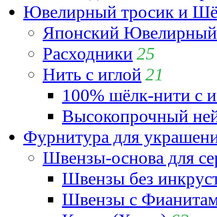
Ювелирный тросик и Шёл
Японский Ювелирный 
Расходники
25
Нить с иглой
21
100% шёлк-нити с и
Высокопрочный ней
Фурнитура для украшен
Швензы-основа для се
Швензы без инкрус
Швензы с Фианита