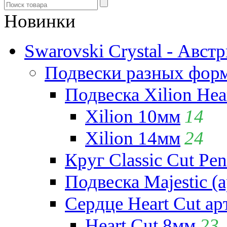
Новинки
Swarovski Crystal - Авст
Подвески разных фор
Подвеска Xilion Hear
Xilion 10мм
14
Xilion 14мм
24
Круг Classic Cut Pen
Подвеска Majestic (а
Сердце Heart Cut ар
Heart Cut 8мм
23