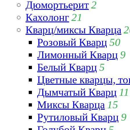
Дюмортьерит
2
Кахолонг
21
Кварц/миксы Кварца
2
Розовый Кварц
50
Лимонный Кварц
9
Белый Кварц
5
Цветные кварцы, т
Дымчатый Кварц
11
Миксы Кварца
15
Рутиловый Кварц
9
Голубой Кварц
5