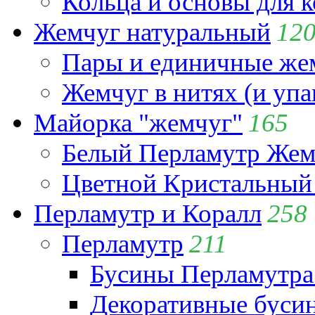
Кольца и основы для 
Жемчуг натуральный
12
Пары и единичные ж
Жемчуг в нитях (и упа
Майорка "жемчуг"
165
Белый Перламутр Жем
Цветной Кристальный
Перламутр и Коралл
258
Перламутр
211
Бусины Перламутра
Декоративные буси