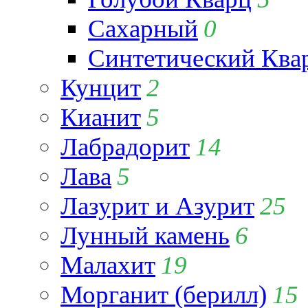
Сахарный
0
Синтетический Ква
Кунцит
2
Кианит
5
Лабрадорит
14
Лава
5
Лазурит и Азурит
25
Лунный камень
6
Малахит
19
Морганит (берилл)
15