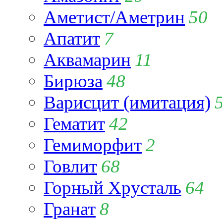
Аметист/Аметрин
50
Апатит
7
Аквамарин
11
Бирюза
48
Варисцит (имитация)
Гематит
42
Гемиморфит
2
Говлит
68
Горный Хрусталь
64
Гранат
8