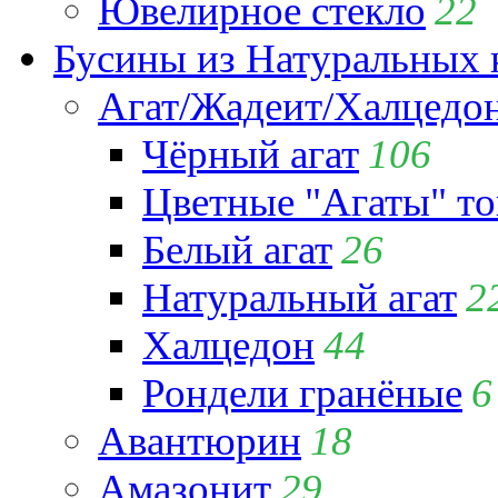
Ювелирное стекло
22
Бусины из Натуральных 
Агат/Жадеит/Халцедо
Чёрный агат
106
Цветные "Агаты" т
Белый агат
26
Натуральный агат
2
Халцедон
44
Рондели гранёные
6
Авантюрин
18
Амазонит
29