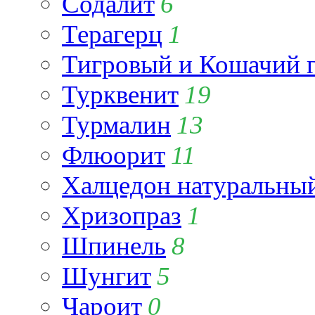
Содалит
6
Терагерц
1
Тигровый и Кошачий г
Турквенит
19
Турмалин
13
Флюорит
11
Халцедон натуральны
Хризопраз
1
Шпинель
8
Шунгит
5
Чароит
0