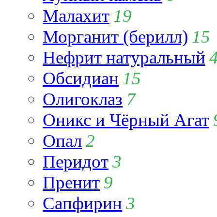
Малахит
19
Морганит (берилл)
15
Нефрит натуральный
Обсидиан
15
Олигоклаз
7
Оникс и Чёрный Агат
Опал
2
Перидот
3
Пренит
9
Сапфирин
3