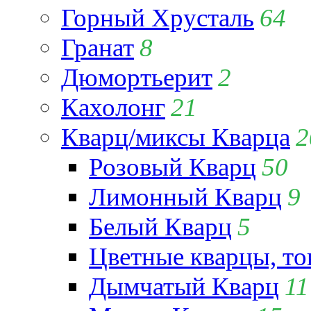
Горный Хрусталь
64
Гранат
8
Дюмортьерит
2
Кахолонг
21
Кварц/миксы Кварца
2
Розовый Кварц
50
Лимонный Кварц
9
Белый Кварц
5
Цветные кварцы, т
Дымчатый Кварц
11