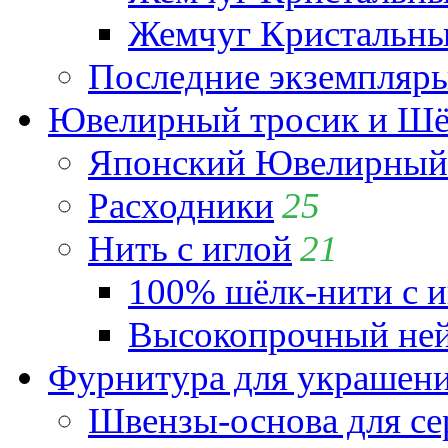
Жемчуг Кристальный
Последние экземпляр
Ювелирный тросик и Шёл
Японский Ювелирный 
Расходники
25
Нить с иглой
21
100% шёлк-нити с и
Высокопрочный ней
Фурнитура для украшен
Швензы-основа для се