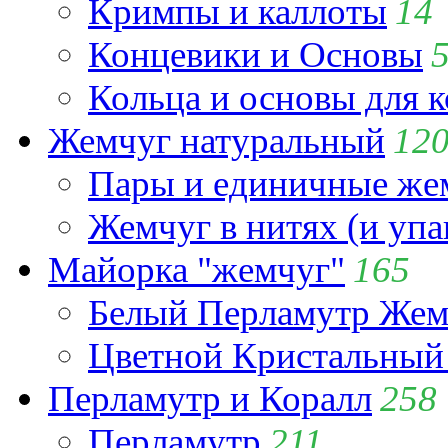
Кримпы и каллоты
14
Концевики и Основы
Кольца и основы для 
Жемчуг натуральный
12
Пары и единичные ж
Жемчуг в нитях (и упа
Майорка "жемчуг"
165
Белый Перламутр Жем
Цветной Кристальный
Перламутр и Коралл
258
Перламутр
211