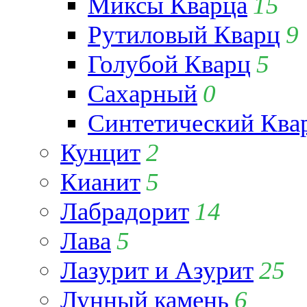
Миксы Кварца
15
Рутиловый Кварц
9
Голубой Кварц
5
Сахарный
0
Синтетический Ква
Кунцит
2
Кианит
5
Лабрадорит
14
Лава
5
Лазурит и Азурит
25
Лунный камень
6