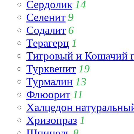
Сердолик
14
Селенит
9
Содалит
6
Терагерц
1
Тигровый и Кошачий г
Турквенит
19
Турмалин
13
Флюорит
11
Халцедон натуральны
Хризопраз
1
Шпинель
8