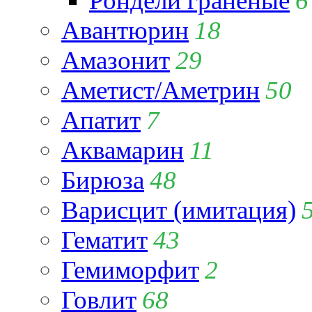
Рондели гранёные
6
Авантюрин
18
Амазонит
29
Аметист/Аметрин
50
Апатит
7
Аквамарин
11
Бирюза
48
Варисцит (имитация)
Гематит
43
Гемиморфит
2
Говлит
68