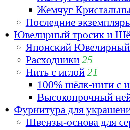
Жемчуг Кристальный
Последние экземпляр
Ювелирный тросик и Шёл
Японский Ювелирный 
Расходники
25
Нить с иглой
21
100% шёлк-нити с и
Высокопрочный ней
Фурнитура для украшен
Швензы-основа для се