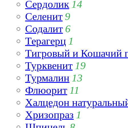
Сердолик
14
Селенит
9
Содалит
6
Терагерц
1
Тигровый и Кошачий г
Турквенит
19
Турмалин
13
Флюорит
11
Халцедон натуральны
Хризопраз
1
Шпинель
8