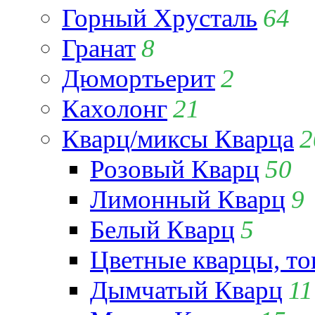
Горный Хрусталь
64
Гранат
8
Дюмортьерит
2
Кахолонг
21
Кварц/миксы Кварца
2
Розовый Кварц
50
Лимонный Кварц
9
Белый Кварц
5
Цветные кварцы, т
Дымчатый Кварц
11