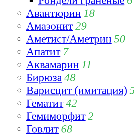
Рондели гранёные
6
Авантюрин
18
Амазонит
29
Аметист/Аметрин
50
Апатит
7
Аквамарин
11
Бирюза
48
Варисцит (имитация)
Гематит
42
Гемиморфит
2
Говлит
68