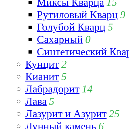
Миксы Кварца
15
Рутиловый Кварц
9
Голубой Кварц
5
Сахарный
0
Синтетический Ква
Кунцит
2
Кианит
5
Лабрадорит
14
Лава
5
Лазурит и Азурит
25
Лунный камень
6