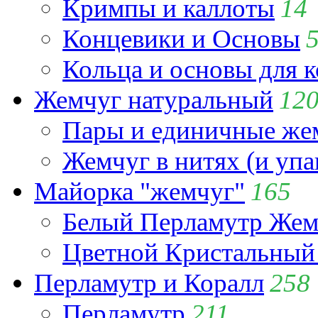
Кримпы и каллоты
14
Концевики и Основы
Кольца и основы для 
Жемчуг натуральный
12
Пары и единичные ж
Жемчуг в нитях (и упа
Майорка "жемчуг"
165
Белый Перламутр Жем
Цветной Кристальный
Перламутр и Коралл
258
Перламутр
211