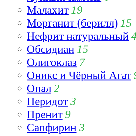
Малахит
19
Морганит (берилл)
15
Нефрит натуральный
Обсидиан
15
Олигоклаз
7
Оникс и Чёрный Агат
Опал
2
Перидот
3
Пренит
9
Сапфирин
3