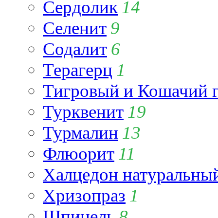
Сердолик
14
Селенит
9
Содалит
6
Терагерц
1
Тигровый и Кошачий г
Турквенит
19
Турмалин
13
Флюорит
11
Халцедон натуральны
Хризопраз
1
Шпинель
8