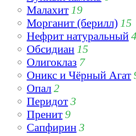
Малахит
19
Морганит (берилл)
15
Нефрит натуральный
Обсидиан
15
Олигоклаз
7
Оникс и Чёрный Агат
Опал
2
Перидот
3
Пренит
9
Сапфирин
3