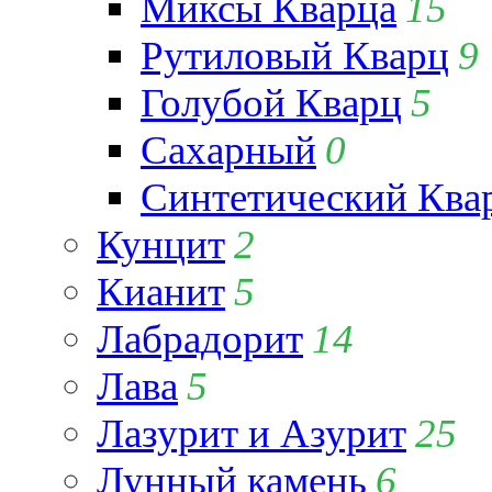
Миксы Кварца
15
Рутиловый Кварц
9
Голубой Кварц
5
Сахарный
0
Синтетический Ква
Кунцит
2
Кианит
5
Лабрадорит
14
Лава
5
Лазурит и Азурит
25
Лунный камень
6