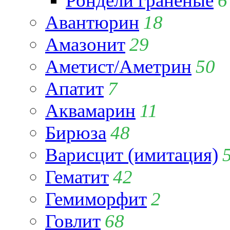
Рондели гранёные
6
Авантюрин
18
Амазонит
29
Аметист/Аметрин
50
Апатит
7
Аквамарин
11
Бирюза
48
Варисцит (имитация)
Гематит
42
Гемиморфит
2
Говлит
68