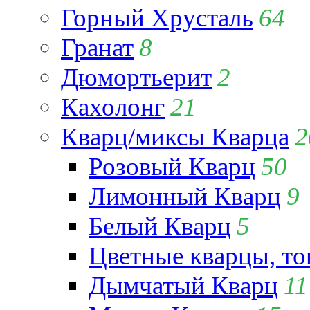
Горный Хрусталь
64
Гранат
8
Дюмортьерит
2
Кахолонг
21
Кварц/миксы Кварца
2
Розовый Кварц
50
Лимонный Кварц
9
Белый Кварц
5
Цветные кварцы, т
Дымчатый Кварц
11