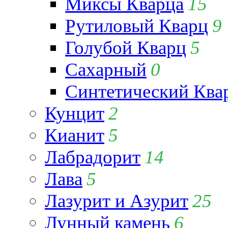
Миксы Кварца
15
Рутиловый Кварц
9
Голубой Кварц
5
Сахарный
0
Синтетический Ква
Кунцит
2
Кианит
5
Лабрадорит
14
Лава
5
Лазурит и Азурит
25
Лунный камень
6