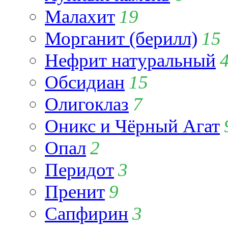
Малахит
19
Морганит (берилл)
15
Нефрит натуральный
Обсидиан
15
Олигоклаз
7
Оникс и Чёрный Агат
Опал
2
Перидот
3
Пренит
9
Сапфирин
3