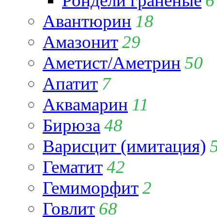
Рондели гранёные
6
Авантюрин
18
Амазонит
29
Аметист/Аметрин
50
Апатит
7
Аквамарин
11
Бирюза
48
Варисцит (имитация)
Гематит
42
Гемиморфит
2
Говлит
68