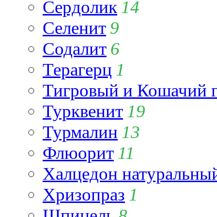
Сердолик
14
Селенит
9
Содалит
6
Терагерц
1
Тигровый и Кошачий г
Турквенит
19
Турмалин
13
Флюорит
11
Халцедон натуральны
Хризопраз
1
Шпинель
8