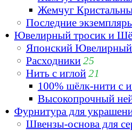
Жемчуг Кристальный
Последние экземпляр
Ювелирный тросик и Шёл
Японский Ювелирный 
Расходники
25
Нить с иглой
21
100% шёлк-нити с и
Высокопрочный ней
Фурнитура для украшен
Швензы-основа для се