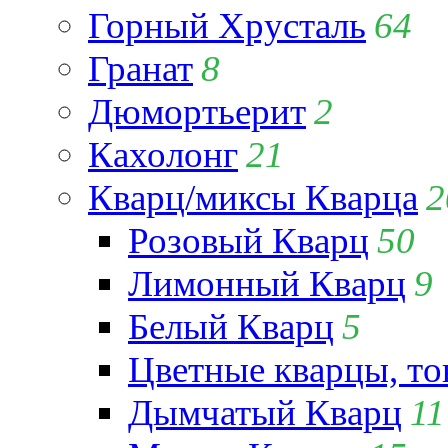
Горный Хрусталь
64
Гранат
8
Дюмортьерит
2
Кахолонг
21
Кварц/миксы Кварца
2
Розовый Кварц
50
Лимонный Кварц
9
Белый Кварц
5
Цветные кварцы, т
Дымчатый Кварц
11