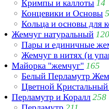
Кримпы и каллоты
14
Концевики и Основы
Кольца и основы для 
Жемчуг натуральный
12
Пары и единичные ж
Жемчуг в нитях (и упа
Майорка "жемчуг"
165
Белый Перламутр Жем
Цветной Кристальный
Перламутр и Коралл
258
Перламутр
211