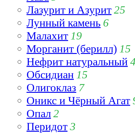
Лазурит и Азурит
25
Лунный камень
6
Малахит
19
Морганит (берилл)
15
Нефрит натуральный
Обсидиан
15
Олигоклаз
7
Оникс и Чёрный Агат
Опал
2
Перидот
3