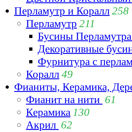
Перламутр и Коралл
258
Перламутр
211
Бусины Перламутра
Декоративные буси
Фурнитура с перла
Коралл
49
Фианиты, Керамика, Дер
Фианит на нити
61
Керамика
130
Акрил
62