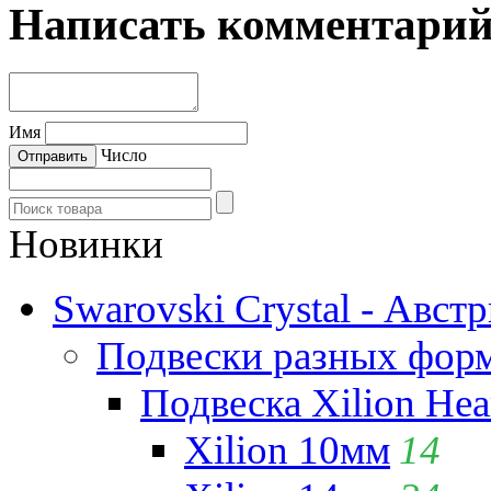
Написать комментари
Имя
Число
Новинки
Swarovski Crystal - Авст
Подвески разных фор
Подвеска Xilion Hear
Xilion 10мм
14