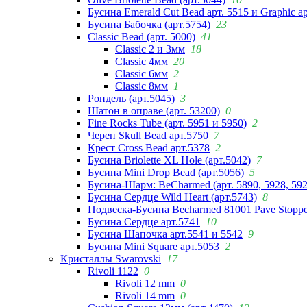
Бусина Emerald Cut Bead арт. 5515 и Graphic а
Бусина Бабочка (арт.5754)
23
Classic Bead (арт. 5000)
41
Classic 2 и 3мм
18
Classic 4мм
20
Classic 6мм
2
Classic 8мм
1
Рондель (арт.5045)
3
Шатон в оправе (арт. 53200)
0
Fine Rocks Tube (арт. 5951 и 5950)
2
Череп Skull Bead арт.5750
7
Крест Cross Bead арт.5378
2
Бусина Briolette XL Hole (арт.5042)
7
Бусина Mini Drop Bead (арт.5056)
5
Бусина-Шарм: BeCharmed (арт. 5890, 5928, 59
Бусина Сердце Wild Heart (арт.5743)
8
Подвеска-Бусина Becharmed 81001 Pave Stoppe
Бусина Сердце арт.5741
10
Бусина Шапочка арт.5541 и 5542
9
Бусина Mini Square арт.5053
2
Кристаллы Swarovski
17
Rivoli 1122
0
Rivoli 12 mm
0
Rivoli 14 mm
0