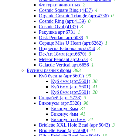
Фигурки животных
2
Cosmic Square Ring (4437)
4
Organic Cosmic Triangle (арт.4736)
0
Cosmic Ring (арт.4139)
0
Cosmic Oval (4137)
3
Ракушка арт.6731
1
Disk Pendant арт.6039
0
Сердце Miss U Heart (арт.6262)
1
Подвеска Бабочка арт.6754
3
De-Art 18мм (арт.6670)
0
Meteor Pendant арт.6673
4
Galactic Vertical арт.6656
1
Бусины разных форм
383
Куб бусина (арт.5601)
99
Куб 4мм (арт.5601)
38
Куб 6мм (арт.5601)
41
Куб 8мм (арт.5601)
20
Скарабей (арт. 5728)
3
Биконусы (арт.5328)
96
Биконус 3мм
31
Биконус 4мм
41
Биконус 5 и 6мм
24
Briolette XXL Hole Bead (арт.5043)
3
Briolette Bead (арт.5040)
41
Olive Briolette Bead (арт.5044)
10