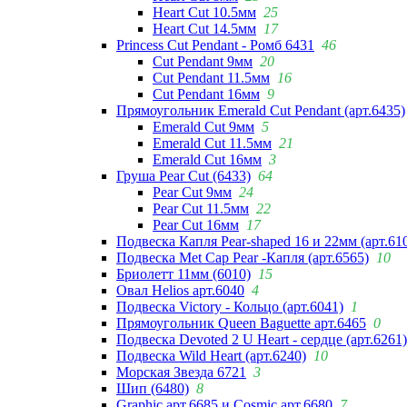
Heart Cut 10.5мм
25
Heart Cut 14.5мм
17
Princess Cut Pendant - Ромб 6431
46
Cut Pendant 9мм
20
Cut Pendant 11.5мм
16
Cut Pendant 16мм
9
Прямоугольник Emerald Cut Pendant (арт.6435)
Emerald Cut 9мм
5
Emerald Cut 11.5мм
21
Emerald Cut 16мм
3
Груша Pear Cut (6433)
64
Pear Cut 9мм
24
Pear Cut 11.5мм
22
Pear Cut 16мм
17
Подвеска Капля Pear-shaped 16 и 22мм (арт.61
Подвеска Met Cap Pear -Капля (арт.6565)
10
Бриолетт 11мм (6010)
15
Овал Helios арт.6040
4
Подвеска Victory - Кольцо (арт.6041)
1
Прямоугольник Queen Baguette арт.6465
0
Подвеска Devoted 2 U Heart - сердце (арт.6261)
Подвеска Wild Heart (арт.6240)
10
Морская Звезда 6721
3
Шип (6480)
8
Graphic арт.6685 и Cosmic арт.6680
7