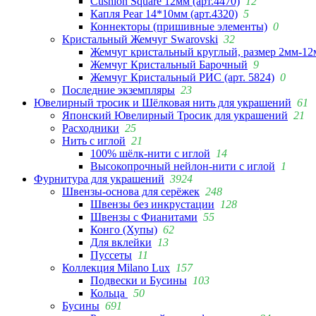
Cushion Square 12мм (арт.4470)
12
Капля Pear 14*10мм (арт.4320)
5
Коннекторы (пришивные элементы)
0
Кристальный Жемчуг Swarovski
32
Жемчуг кристальный круглый, размер 2мм-12
Жемчуг Кристальный Барочный
9
Жемчуг Кристальный РИС (арт. 5824)
0
Последние экземпляры
23
Ювелирный тросик и Шёлковая нить для украшений
61
Японский Ювелирный Тросик для украшений
21
Расходники
25
Нить с иглой
21
100% шёлк-нити с иглой
14
Высокопрочный нейлон-нити с иглой
1
Фурнитура для украшений
3924
Швензы-основа для серёжек
248
Швензы без инкрустации
128
Швензы с Фианитами
55
Конго (Хупы)
62
Для вклейки
13
Пуссеты
11
Коллекция Milano Lux
157
Подвески и Бусины
103
Кольца
50
Бусины
691