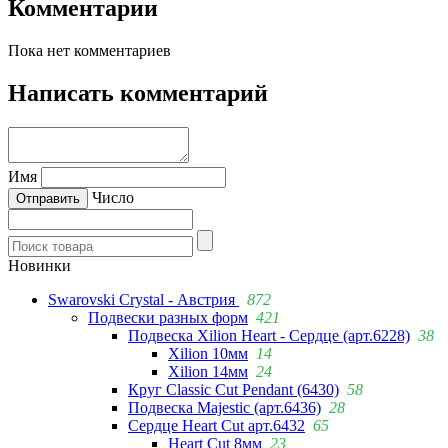
Комментарии
Пока нет комментариев
Написать комментарий
Имя
Число
Новинки
Swarovski Crystal - Австрия
872
Подвески разных форм
421
Подвеска Xilion Heart - Сердце (арт.6228)
38
Xilion 10мм
14
Xilion 14мм
24
Круг Classic Cut Pendant (6430)
58
Подвеска Majestic (арт.6436)
28
Сердце Heart Cut арт.6432
65
Heart Cut 8мм
23