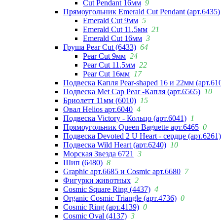
Cut Pendant 16мм
9
Прямоугольник Emerald Cut Pendant (арт.6435)
Emerald Cut 9мм
5
Emerald Cut 11.5мм
21
Emerald Cut 16мм
3
Груша Pear Cut (6433)
64
Pear Cut 9мм
24
Pear Cut 11.5мм
22
Pear Cut 16мм
17
Подвеска Капля Pear-shaped 16 и 22мм (арт.61
Подвеска Met Cap Pear -Капля (арт.6565)
10
Бриолетт 11мм (6010)
15
Овал Helios арт.6040
4
Подвеска Victory - Кольцо (арт.6041)
1
Прямоугольник Queen Baguette арт.6465
0
Подвеска Devoted 2 U Heart - сердце (арт.6261)
Подвеска Wild Heart (арт.6240)
10
Морская Звезда 6721
3
Шип (6480)
8
Graphic арт.6685 и Cosmic арт.6680
7
Фигурки животных
2
Cosmic Square Ring (4437)
4
Organic Cosmic Triangle (арт.4736)
0
Cosmic Ring (арт.4139)
0
Cosmic Oval (4137)
3