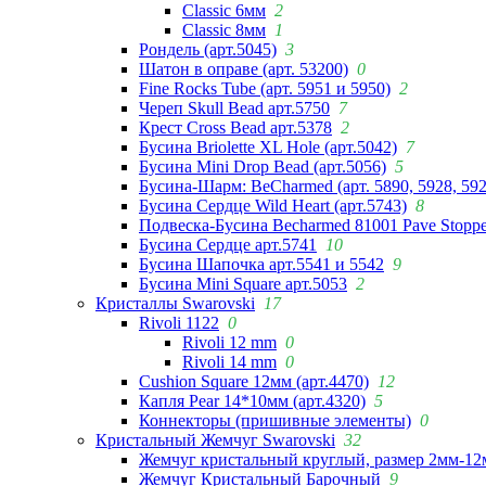
Classic 6мм
2
Classic 8мм
1
Рондель (арт.5045)
3
Шатон в оправе (арт. 53200)
0
Fine Rocks Tube (арт. 5951 и 5950)
2
Череп Skull Bead арт.5750
7
Крест Cross Bead арт.5378
2
Бусина Briolette XL Hole (арт.5042)
7
Бусина Mini Drop Bead (арт.5056)
5
Бусина-Шарм: BeCharmed (арт. 5890, 5928, 59
Бусина Сердце Wild Heart (арт.5743)
8
Подвеска-Бусина Becharmed 81001 Pave Stoppe
Бусина Сердце арт.5741
10
Бусина Шапочка арт.5541 и 5542
9
Бусина Mini Square арт.5053
2
Кристаллы Swarovski
17
Rivoli 1122
0
Rivoli 12 mm
0
Rivoli 14 mm
0
Cushion Square 12мм (арт.4470)
12
Капля Pear 14*10мм (арт.4320)
5
Коннекторы (пришивные элементы)
0
Кристальный Жемчуг Swarovski
32
Жемчуг кристальный круглый, размер 2мм-12
Жемчуг Кристальный Барочный
9