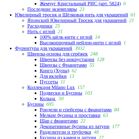
Жемчуг Кристальный РИС (арт. 5824)
0
Последние экземпляры
23
Ювелирный тросик и Шёлковая нить для украшений
61
Японский Ювелирный Тросик для украшений
21
Расходники
25
Нить с иглой
21
100% шёлк-нити с иглой
14
Высокопрочный нейлон-нити с иглой
1
Фурнитура для украшений
3932
Швензы-основа для серёжек
248
Швензы без инкрустации
128
Швензы с Фианитами
55
Конго (Хупы)
62
Для вклейки
13
Пуссеты
11
Коллекция Milano Lux
157
Подвески и Бусины
103
Кольца
50
Бусины
695
Рондели и спейсеры с фианитами
84
Мелкие бусины и проставки
63
Шар с фианитами
22
Декоративные бусины из латуни
177
Разделители и трубочки
48
Бусины из камня и латуни
27