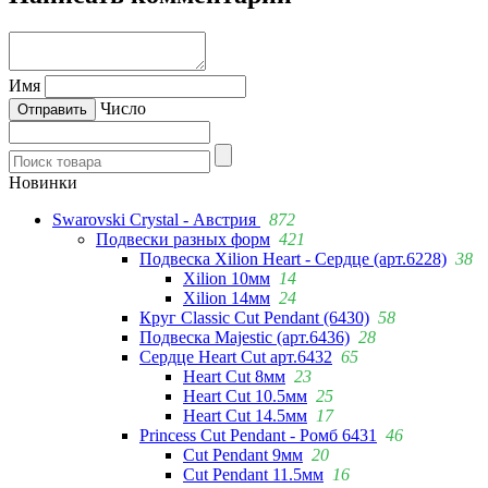
Имя
Число
Новинки
Swarovski Crystal - Австрия
872
Подвески разных форм
421
Подвеска Xilion Heart - Сердце (арт.6228)
38
Xilion 10мм
14
Xilion 14мм
24
Круг Classic Cut Pendant (6430)
58
Подвеска Majestic (арт.6436)
28
Сердце Heart Cut арт.6432
65
Heart Cut 8мм
23
Heart Cut 10.5мм
25
Heart Cut 14.5мм
17
Princess Cut Pendant - Ромб 6431
46
Cut Pendant 9мм
20
Cut Pendant 11.5мм
16