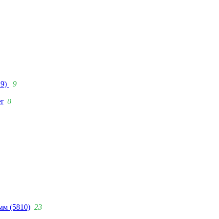
29)
9
r
0
мм (5810)
23