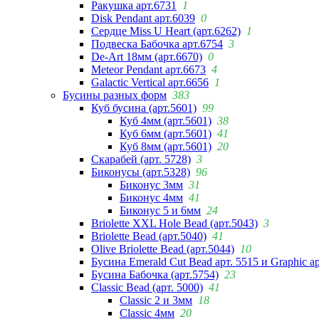
Ракушка арт.6731
1
Disk Pendant арт.6039
0
Сердце Miss U Heart (арт.6262)
1
Подвеска Бабочка арт.6754
3
De-Art 18мм (арт.6670)
0
Meteor Pendant арт.6673
4
Galactic Vertical арт.6656
1
Бусины разных форм
383
Куб бусина (арт.5601)
99
Куб 4мм (арт.5601)
38
Куб 6мм (арт.5601)
41
Куб 8мм (арт.5601)
20
Скарабей (арт. 5728)
3
Биконусы (арт.5328)
96
Биконус 3мм
31
Биконус 4мм
41
Биконус 5 и 6мм
24
Briolette XXL Hole Bead (арт.5043)
3
Briolette Bead (арт.5040)
41
Olive Briolette Bead (арт.5044)
10
Бусина Emerald Cut Bead арт. 5515 и Graphic а
Бусина Бабочка (арт.5754)
23
Classic Bead (арт. 5000)
41
Classic 2 и 3мм
18
Classic 4мм
20