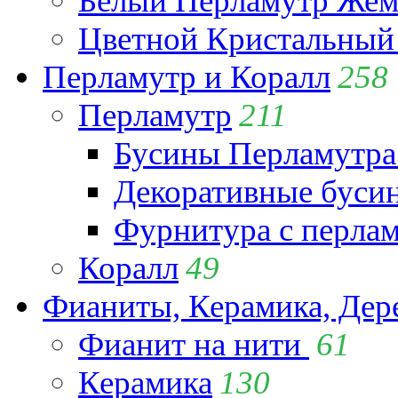
Белый Перламутр Жем
Цветной Кристальный
Перламутр и Коралл
258
Перламутр
211
Бусины Перламутра
Декоративные буси
Фурнитура с перла
Коралл
49
Фианиты, Керамика, Дер
Фианит на нити
61
Керамика
130