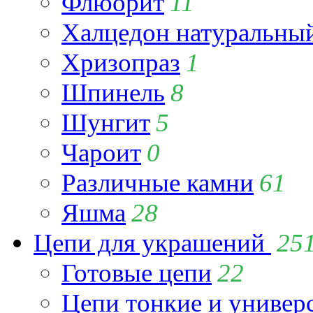
Флюорит
11
Халцедон натуральны
Хризопраз
1
Шпинель
8
Шунгит
5
Чароит
0
Различные камни
61
Яшма
28
Цепи для украшений
25
Готовые цепи
22
Цепи тонкие и универ