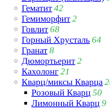
Гематит
42
Гемиморфит
2
Говлит
68
Горный Хрусталь
64
Гранат
8
Дюмортьерит
2
Кахолонг
21
Кварц/миксы Кварца
2
Розовый Кварц
50
Лимонный Кварц
9