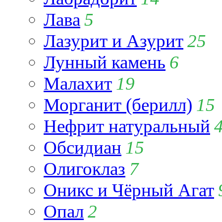
Лава
5
Лазурит и Азурит
25
Лунный камень
6
Малахит
19
Морганит (берилл)
15
Нефрит натуральный
Обсидиан
15
Олигоклаз
7
Оникс и Чёрный Агат
Опал
2