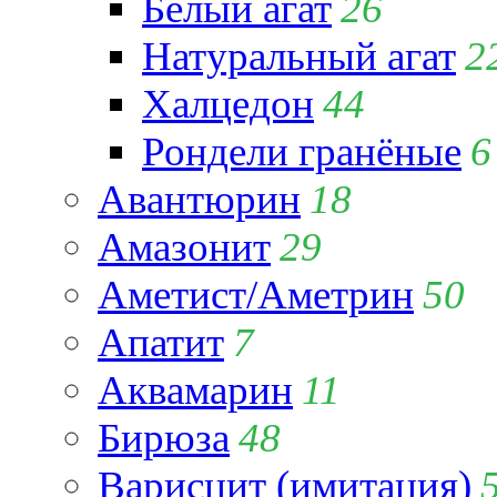
Белый агат
26
Натуральный агат
2
Халцедон
44
Рондели гранёные
6
Авантюрин
18
Амазонит
29
Аметист/Аметрин
50
Апатит
7
Аквамарин
11
Бирюза
48
Варисцит (имитация)