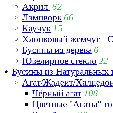
Акрил
62
Лэмпворк
66
Каучук
15
Хлопковый жемчуг - C
Бусины из дерева
0
Ювелирное стекло
22
Бусины из Натуральных 
Агат/Жадеит/Халцедо
Чёрный агат
106
Цветные "Агаты" т