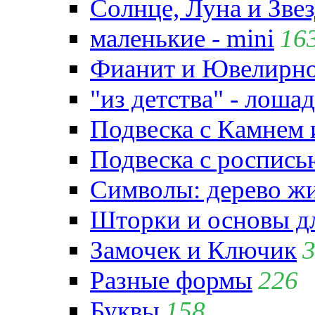
Солнце, Луна и Зве
маленькие - mini
16
Фианит и Ювелирно
"из детства" - лошад
Подвеска с Камнем
Подвеска с роспись
Символы: дерево жиз
Шторки и основы д
Замочек и Ключик
Разные формы
226
Буквы
158