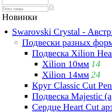
Новинки
Swarovski Crystal - Авст
Подвески разных фор
Подвеска Xilion Hear
Xilion 10мм
14
Xilion 14мм
24
Круг Classic Cut Pen
Подвеска Majestic (а
Сердце Heart Cut ар