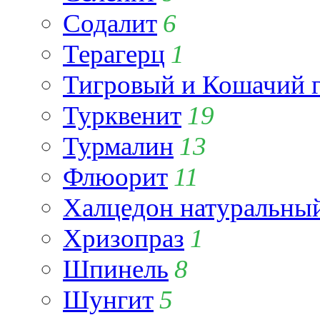
Содалит
6
Терагерц
1
Тигровый и Кошачий г
Турквенит
19
Турмалин
13
Флюорит
11
Халцедон натуральны
Хризопраз
1
Шпинель
8
Шунгит
5