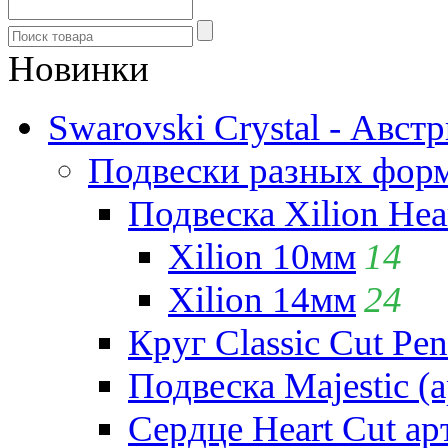
Новинки
Swarovski Crystal - Авст
Подвески разных фор
Подвеска Xilion Hear
Xilion 10мм
14
Xilion 14мм
24
Круг Classic Cut Pen
Подвеска Majestic (а
Сердце Heart Cut ар