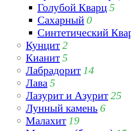
Голубой Кварц
5
Сахарный
0
Синтетический Ква
Кунцит
2
Кианит
5
Лабрадорит
14
Лава
5
Лазурит и Азурит
25
Лунный камень
6
Малахит
19