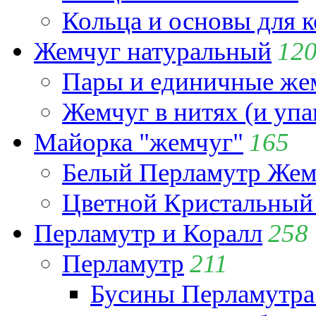
Кольца и основы для 
Жемчуг натуральный
12
Пары и единичные ж
Жемчуг в нитях (и упа
Майорка "жемчуг"
165
Белый Перламутр Жем
Цветной Кристальный
Перламутр и Коралл
258
Перламутр
211
Бусины Перламутра