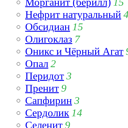
Морганит (берилл)
15
Нефрит натуральный
Обсидиан
15
Олигоклаз
7
Оникс и Чёрный Агат
Опал
2
Перидот
3
Пренит
9
Сапфирин
3
Сердолик
14
Селенит
9