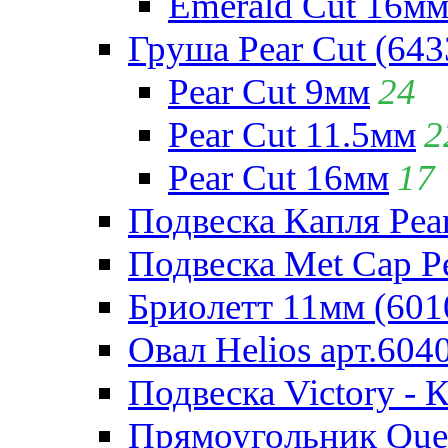
Emerald Cut 16м
Груша Pear Cut (643
Pear Cut 9мм
24
Pear Cut 11.5мм
2
Pear Cut 16мм
17
Подвеска Капля Pear
Подвеска Met Cap Pe
Бриолетт 11мм (601
Овал Helios арт.604
Подвеска Victory - 
Прямоугольник Quee