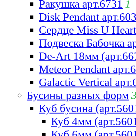
Ракушка арт.6731
1
Disk Pendant арт.60
Сердце Miss U Heart
Подвеска Бабочка а
De-Art 18мм (арт.66
Meteor Pendant арт.
Galactic Vertical арт
Бусины разных форм
Куб бусина (арт.560
Куб 4мм (арт.560
Куб 6мм (арт.560