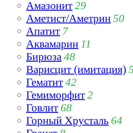
Амазонит
29
Аметист/Аметрин
50
Апатит
7
Аквамарин
11
Бирюза
48
Варисцит (имитация)
Гематит
42
Гемиморфит
2
Говлит
68
Горный Хрусталь
64