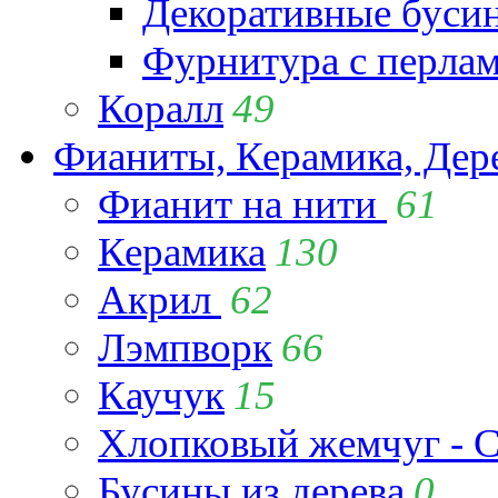
Декоративные буси
Фурнитура с перла
Коралл
49
Фианиты, Керамика, Дер
Фианит на нити
61
Керамика
130
Акрил
62
Лэмпворк
66
Каучук
15
Хлопковый жемчуг - C
Бусины из дерева
0