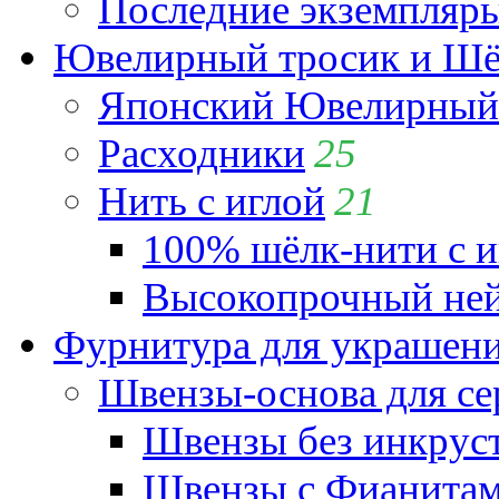
Последние экземпляр
Ювелирный тросик и Шёл
Японский Ювелирный 
Расходники
25
Нить с иглой
21
100% шёлк-нити с и
Высокопрочный ней
Фурнитура для украшен
Швензы-основа для се
Швензы без инкрус
Швензы с Фианита