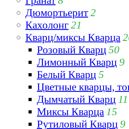
Гранат
8
Дюмортьерит
2
Кахолонг
21
Кварц/миксы Кварца
2
Розовый Кварц
50
Лимонный Кварц
9
Белый Кварц
5
Цветные кварцы, т
Дымчатый Кварц
11
Миксы Кварца
15
Рутиловый Кварц
9