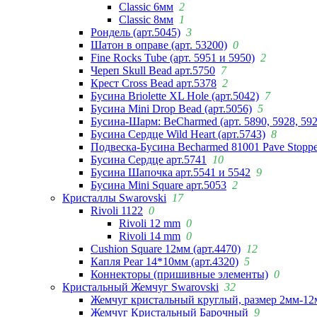
Classic 6мм
2
Classic 8мм
1
Рондель (арт.5045)
3
Шатон в оправе (арт. 53200)
0
Fine Rocks Tube (арт. 5951 и 5950)
2
Череп Skull Bead арт.5750
7
Крест Cross Bead арт.5378
2
Бусина Briolette XL Hole (арт.5042)
7
Бусина Mini Drop Bead (арт.5056)
5
Бусина-Шарм: BeCharmed (арт. 5890, 5928, 59
Бусина Сердце Wild Heart (арт.5743)
8
Подвеска-Бусина Becharmed 81001 Pave Stoppe
Бусина Сердце арт.5741
10
Бусина Шапочка арт.5541 и 5542
9
Бусина Mini Square арт.5053
2
Кристаллы Swarovski
17
Rivoli 1122
0
Rivoli 12 mm
0
Rivoli 14 mm
0
Cushion Square 12мм (арт.4470)
12
Капля Pear 14*10мм (арт.4320)
5
Коннекторы (пришивные элементы)
0
Кристальный Жемчуг Swarovski
32
Жемчуг кристальный круглый, размер 2мм-12
Жемчуг Кристальный Барочный
9