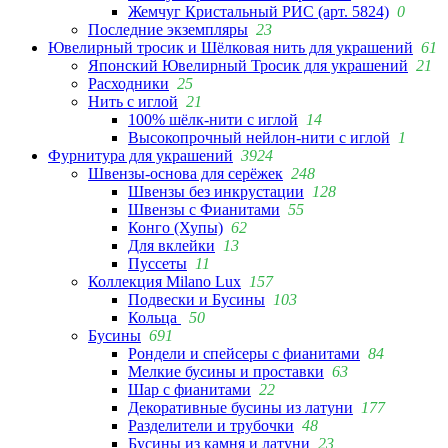
Жемчуг Кристальный РИС (арт. 5824)
0
Последние экземпляры
23
Ювелирный тросик и Шёлковая нить для украшений
61
Японский Ювелирный Тросик для украшений
21
Расходники
25
Нить с иглой
21
100% шёлк-нити с иглой
14
Высокопрочный нейлон-нити с иглой
1
Фурнитура для украшений
3924
Швензы-основа для серёжек
248
Швензы без инкрустации
128
Швензы с Фианитами
55
Конго (Хупы)
62
Для вклейки
13
Пуссеты
11
Коллекция Milano Lux
157
Подвески и Бусины
103
Кольца
50
Бусины
691
Рондели и спейсеры с фианитами
84
Мелкие бусины и проставки
63
Шар с фианитами
22
Декоративные бусины из латуни
177
Разделители и трубочки
48
Бусины из камня и латуни
23