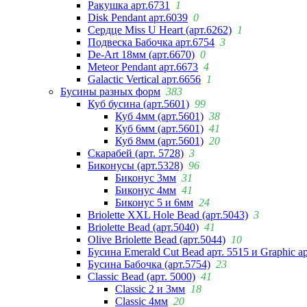
Ракушка арт.6731
1
Disk Pendant арт.6039
0
Сердце Miss U Heart (арт.6262)
1
Подвеска Бабочка арт.6754
3
De-Art 18мм (арт.6670)
0
Meteor Pendant арт.6673
4
Galactic Vertical арт.6656
1
Бусины разных форм
383
Куб бусина (арт.5601)
99
Куб 4мм (арт.5601)
38
Куб 6мм (арт.5601)
41
Куб 8мм (арт.5601)
20
Скарабей (арт. 5728)
3
Биконусы (арт.5328)
96
Биконус 3мм
31
Биконус 4мм
41
Биконус 5 и 6мм
24
Briolette XXL Hole Bead (арт.5043)
3
Briolette Bead (арт.5040)
41
Olive Briolette Bead (арт.5044)
10
Бусина Emerald Cut Bead арт. 5515 и Graphic а
Бусина Бабочка (арт.5754)
23
Classic Bead (арт. 5000)
41
Classic 2 и 3мм
18
Classic 4мм
20