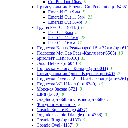
Cut Pendant 16мм
9
Прямоугольник Emerald Cut Pendant (арт.6435)
Emerald Cut 9мм
5
Emerald Cut 11.5мм
21
Emerald Cut 16мм
3
Груша Pear Cut (6433)
64
Pear Cut 9мм
24
Pear Cut 11.5мм
22
Pear Cut 16мм
17
Подвеска Капля Pear-shaped 16 и 22мм (арт.61
Подвеска Met Cap Pear -Капля (арт.6565)
10
Бриолетт 11мм (6010)
15
Овал Helios арт.6040
4
Подвеска Victory - Кольцо (арт.6041)
1
Прямоугольник Queen Baguette арт.6465
0
Подвеска Devoted 2 U Heart - сердце (арт.6261)
Подвеска Wild Heart (арт.6240)
10
Морская Звезда 6721
3
Шип (6480)
8
Graphic арт.6685 и Cosmic арт.6680
7
Фигурки животных
2
Cosmic Square Ring (4437)
4
Organic Cosmic Triangle (арт.4736)
0
Cosmic Ring (арт.4139)
0
Cosmic Oval (4137)
3