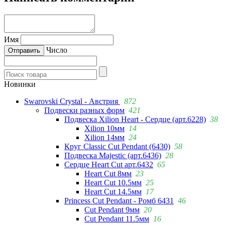
Имя
Число
Новинки
Swarovski Crystal - Австрия
872
Подвески разных форм
421
Подвеска Xilion Heart - Сердце (арт.6228)
38
Xilion 10мм
14
Xilion 14мм
24
Круг Classic Cut Pendant (6430)
58
Подвеска Majestic (арт.6436)
28
Сердце Heart Cut арт.6432
65
Heart Cut 8мм
23
Heart Cut 10.5мм
25
Heart Cut 14.5мм
17
Princess Cut Pendant - Ромб 6431
46
Cut Pendant 9мм
20
Cut Pendant 11.5мм
16