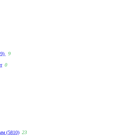
29)
9
r
0
мм (5810)
23