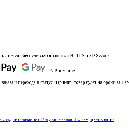
 платежей обеспечивается защитой HTTPS и 3D Secure.
⚠️ Внимание
аказа и перехода в статус "Принят" товар будет на брони за Вам
 Сердце объёмное с Голубой эмалью 15.5мм; цвет золото
→