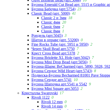
Olive Briolette Bead (арт.5044)
10
Бусина Emerald Cut Bead арт. 5515 и Graphic а
Бусина Бабочка (арт.5754)
23
Classic Bead (арт. 5000)
41
Classic 2 и 3мм
18
Classic 4мм
20
Classic 6мм
2
Classic 8мм
1
Рондель (арт.5045)
3
Шатон в оправе (арт. 53200)
0
Fine Rocks Tube (арт. 5951 и 5950)
2
Череп Skull Bead арт.5750
7
Крест Cross Bead арт.5378
2
Бусина Briolette XL Hole (арт.5042)
7
Бусина Mini Drop Bead (арт.5056)
5
Бусина-Шарм: BeCharmed (арт. 5890, 5928, 59
Бусина Сердце Wild Heart (арт.5743)
8
Подвеска-Бусина Becharmed 81001 Pave Stoppe
Бусина Сердце арт.5741
10
Бусина Шапочка арт.5541 и 5542
9
Бусина Mini Square арт.5053
2
Кристаллы Swarovski
17
Rivoli 1122
0
Rivoli 12 mm
0
Rivoli 14 mm
0