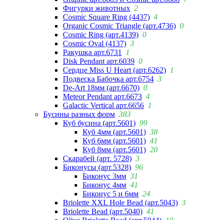
Фигурки животных
2
Cosmic Square Ring (4437)
4
Organic Cosmic Triangle (арт.4736)
0
Cosmic Ring (арт.4139)
0
Cosmic Oval (4137)
3
Ракушка арт.6731
1
Disk Pendant арт.6039
0
Сердце Miss U Heart (арт.6262)
1
Подвеска Бабочка арт.6754
3
De-Art 18мм (арт.6670)
0
Meteor Pendant арт.6673
4
Galactic Vertical арт.6656
1
Бусины разных форм
383
Куб бусина (арт.5601)
99
Куб 4мм (арт.5601)
38
Куб 6мм (арт.5601)
41
Куб 8мм (арт.5601)
20
Скарабей (арт. 5728)
3
Биконусы (арт.5328)
96
Биконус 3мм
31
Биконус 4мм
41
Биконус 5 и 6мм
24
Briolette XXL Hole Bead (арт.5043)
3
Briolette Bead (арт.5040)
41