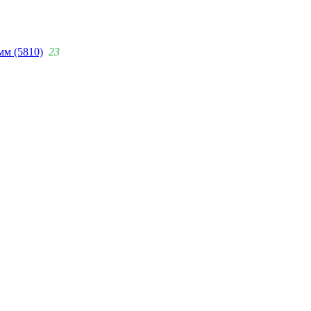
мм (5810)
23