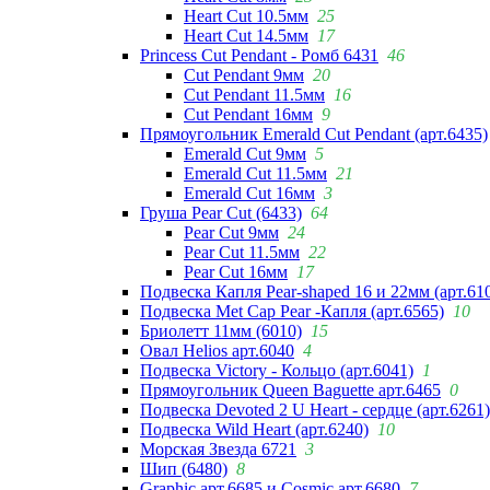
Heart Cut 10.5мм
25
Heart Cut 14.5мм
17
Princess Cut Pendant - Ромб 6431
46
Cut Pendant 9мм
20
Cut Pendant 11.5мм
16
Cut Pendant 16мм
9
Прямоугольник Emerald Cut Pendant (арт.6435)
Emerald Cut 9мм
5
Emerald Cut 11.5мм
21
Emerald Cut 16мм
3
Груша Pear Cut (6433)
64
Pear Cut 9мм
24
Pear Cut 11.5мм
22
Pear Cut 16мм
17
Подвеска Капля Pear-shaped 16 и 22мм (арт.61
Подвеска Met Cap Pear -Капля (арт.6565)
10
Бриолетт 11мм (6010)
15
Овал Helios арт.6040
4
Подвеска Victory - Кольцо (арт.6041)
1
Прямоугольник Queen Baguette арт.6465
0
Подвеска Devoted 2 U Heart - сердце (арт.6261)
Подвеска Wild Heart (арт.6240)
10
Морская Звезда 6721
3
Шип (6480)
8
Graphic арт.6685 и Cosmic арт.6680
7