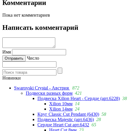
Комментарии
Пока нет комментариев
Написать комментарий
Имя
Число
Новинки
Swarovski Crystal - Австрия
872
Подвески разных форм
421
Подвеска Xilion Heart - Сердце (арт.6228)
38
Xilion 10мм
14
Xilion 14мм
24
Круг Classic Cut Pendant (6430)
58
Подвеска Majestic (арт.6436)
28
Сердце Heart Cut арт.6432
65
Heart Cut 8мм
23