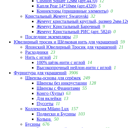
Cushion Square 12мм (арт.4470)
12
Капля Pear 14*10мм (арт.4320)
5
Коннекторы (пришивные элементы)
0
Кристальный Жемчуг Swarovski
32
Жемчуг кристальный круглый, размер 2мм-12
Жемчуг Кристальный Барочный
9
Жемчуг Кристальный РИС (арт. 5824)
0
Последние экземпляры
23
Ювелирный тросик и Шёлковая нить для украшений
59
Японский Ювелирный Тросик для украшений
21
Расходники
23
Нить с иглой
21
100% шёлк-нити с иглой
14
Высокопрочный нейлон-нити с иглой
1
Фурнитура для украшений
3906
Швензы-основа для серёжек
249
Швензы без инкрустации
128
Швензы с Фианитами
55
Конго (Хупы)
63
Для вклейки
13
Пуссеты
11
Коллекция Milano Lux
157
Подвески и Бусины
103
Кольца
50
Бусины
676