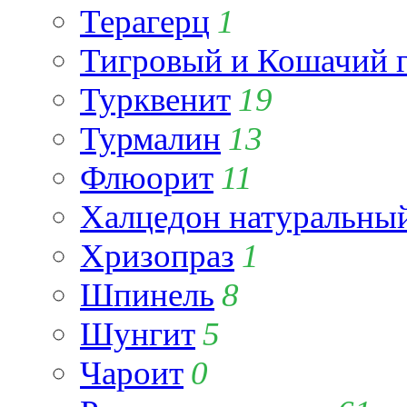
Терагерц
1
Тигровый и Кошачий г
Турквенит
19
Турмалин
13
Флюорит
11
Халцедон натуральны
Хризопраз
1
Шпинель
8
Шунгит
5
Чароит
0