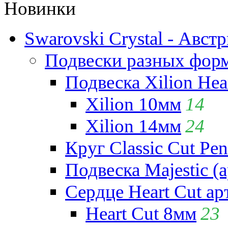
Новинки
Swarovski Crystal - Авст
Подвески разных фор
Подвеска Xilion Hear
Xilion 10мм
14
Xilion 14мм
24
Круг Classic Cut Pen
Подвеска Majestic (а
Сердце Heart Cut ар
Heart Cut 8мм
23