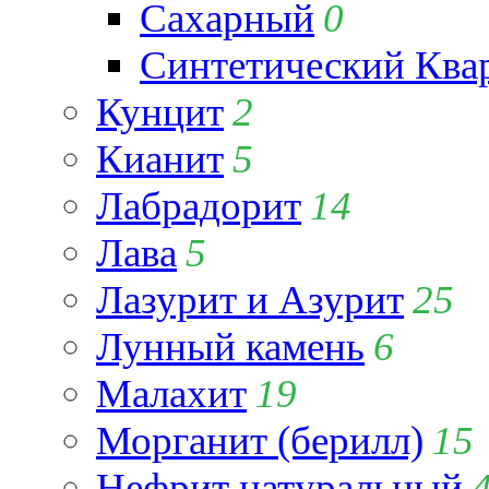
Сахарный
0
Синтетический Ква
Кунцит
2
Кианит
5
Лабрадорит
14
Лава
5
Лазурит и Азурит
25
Лунный камень
6
Малахит
19
Морганит (берилл)
15
Нефрит натуральный