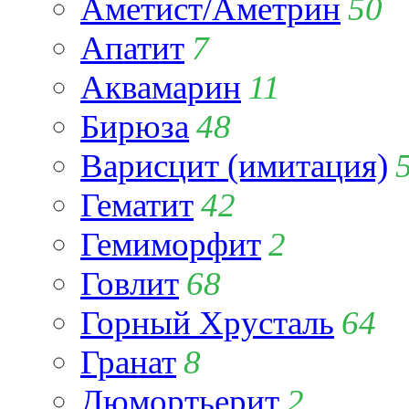
Аметист/Аметрин
50
Апатит
7
Аквамарин
11
Бирюза
48
Варисцит (имитация)
Гематит
42
Гемиморфит
2
Говлит
68
Горный Хрусталь
64
Гранат
8
Дюмортьерит
2