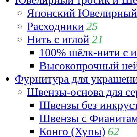
Японский Ювелирный 
Расходники
25
Нить с иглой
21
100% шёлк-нити с и
Высокопрочный ней
Фурнитура для украшен
Швензы-основа для се
Швензы без инкрус
Швензы с Фианита
Конго (Хупы)
62