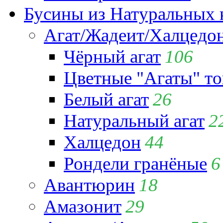
Бусины из Натуральных 
Агат/Жадеит/Халцедо
Чёрный агат
106
Цветные "Агаты" т
Белый агат
26
Натуральный агат
2
Халцедон
44
Рондели гранёные
6
Авантюрин
18
Амазонит
29