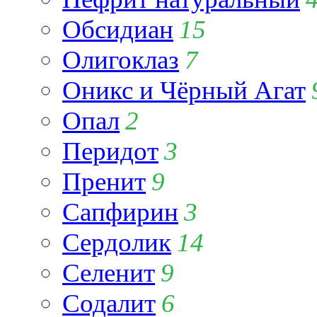
Обсидиан
15
Олигоклаз
7
Оникс и Чёрный Агат
Опал
2
Перидот
3
Пренит
9
Сапфирин
3
Сердолик
14
Селенит
9
Содалит
6