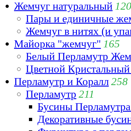
Жемчуг натуральный
12
Пары и единичные ж
Жемчуг в нитях (и упа
Майорка "жемчуг"
165
Белый Перламутр Жем
Цветной Кристальный
Перламутр и Коралл
258
Перламутр
211
Бусины Перламутра
Декоративные буси