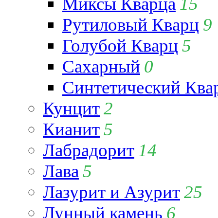
Миксы Кварца
15
Рутиловый Кварц
9
Голубой Кварц
5
Сахарный
0
Синтетический Ква
Кунцит
2
Кианит
5
Лабрадорит
14
Лава
5
Лазурит и Азурит
25
Лунный камень
6