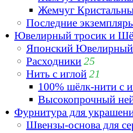
Жемчуг Кристальный
Последние экземпляр
Ювелирный тросик и Шёл
Японский Ювелирный 
Расходники
25
Нить с иглой
21
100% шёлк-нити с и
Высокопрочный ней
Фурнитура для украшен
Швензы-основа для се