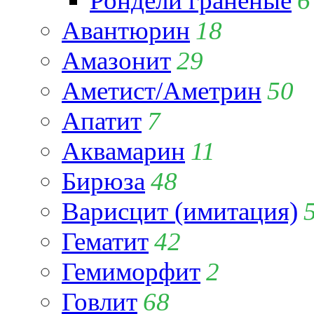
Рондели гранёные
6
Авантюрин
18
Амазонит
29
Аметист/Аметрин
50
Апатит
7
Аквамарин
11
Бирюза
48
Варисцит (имитация)
Гематит
42
Гемиморфит
2
Говлит
68