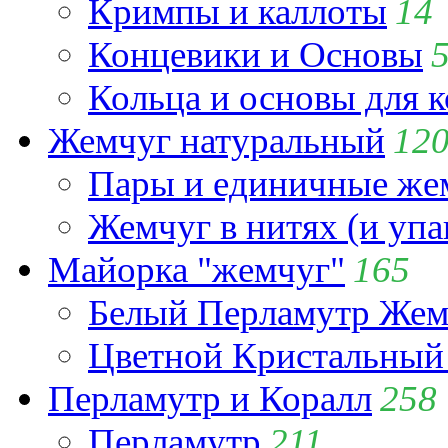
Кримпы и каллоты
14
Концевики и Основы
Кольца и основы для 
Жемчуг натуральный
12
Пары и единичные ж
Жемчуг в нитях (и упа
Майорка "жемчуг"
165
Белый Перламутр Жем
Цветной Кристальный
Перламутр и Коралл
258
Перламутр
211