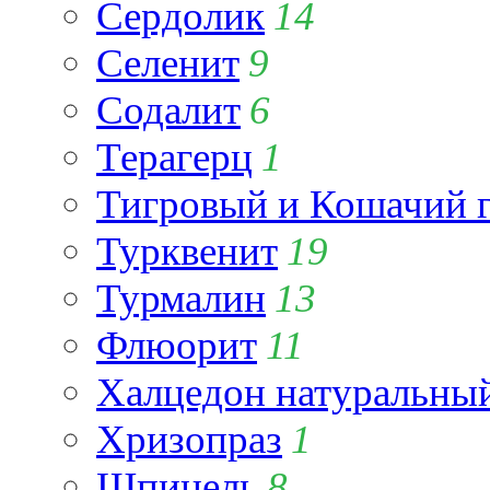
Сердолик
14
Селенит
9
Содалит
6
Терагерц
1
Тигровый и Кошачий г
Турквенит
19
Турмалин
13
Флюорит
11
Халцедон натуральны
Хризопраз
1
Шпинель
8