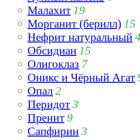
Малахит
19
Морганит (берилл)
15
Нефрит натуральный
Обсидиан
15
Олигоклаз
7
Оникс и Чёрный Агат
Опал
2
Перидот
3
Пренит
9
Сапфирин
3