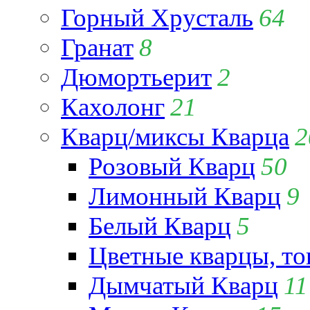
Горный Хрусталь
64
Гранат
8
Дюмортьерит
2
Кахолонг
21
Кварц/миксы Кварца
2
Розовый Кварц
50
Лимонный Кварц
9
Белый Кварц
5
Цветные кварцы, т
Дымчатый Кварц
11