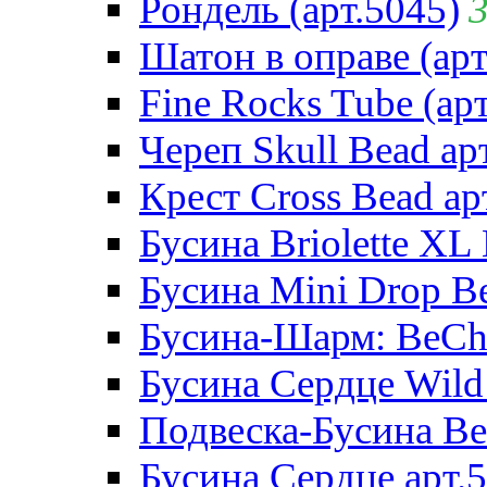
Рондель (арт.5045)
Шатон в оправе (арт
Fine Rocks Tube (арт
Череп Skull Bead ар
Крест Cross Bead ар
Бусина Briolette XL 
Бусина Mini Drop Be
Бусина-Шарм: BeCha
Бусина Сердце Wild 
Подвеска-Бусина Be
Бусина Сердце арт.