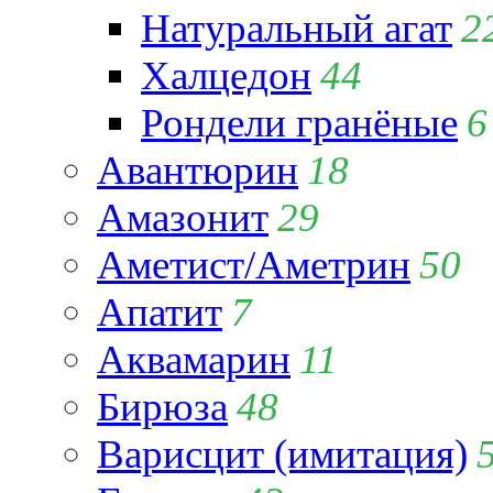
Натуральный агат
2
Халцедон
44
Рондели гранёные
6
Авантюрин
18
Амазонит
29
Аметист/Аметрин
50
Апатит
7
Аквамарин
11
Бирюза
48
Варисцит (имитация)