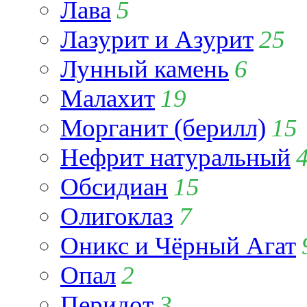
Лава
5
Лазурит и Азурит
25
Лунный камень
6
Малахит
19
Морганит (берилл)
15
Нефрит натуральный
Обсидиан
15
Олигоклаз
7
Оникс и Чёрный Агат
Опал
2
Перидот
3