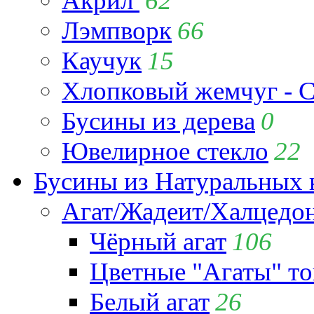
Акрил
62
Лэмпворк
66
Каучук
15
Хлопковый жемчуг - C
Бусины из дерева
0
Ювелирное стекло
22
Бусины из Натуральных 
Агат/Жадеит/Халцедо
Чёрный агат
106
Цветные "Агаты" т
Белый агат
26