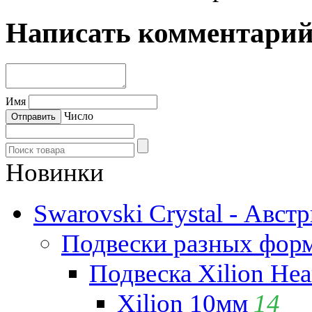
Написать комментари
Имя
Число
Новинки
Swarovski Crystal - Авст
Подвески разных фор
Подвеска Xilion Hear
Xilion 10мм
14