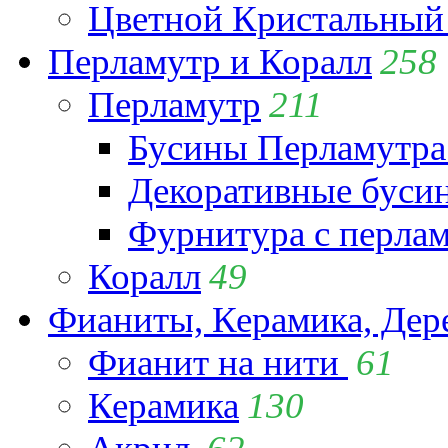
Цветной Кристальный
Перламутр и Коралл
258
Перламутр
211
Бусины Перламутра
Декоративные буси
Фурнитура с перла
Коралл
49
Фианиты, Керамика, Дер
Фианит на нити
61
Керамика
130