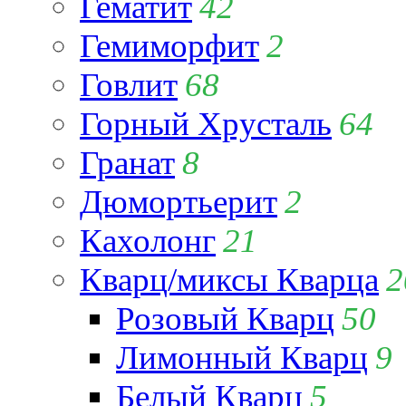
Гематит
42
Гемиморфит
2
Говлит
68
Горный Хрусталь
64
Гранат
8
Дюмортьерит
2
Кахолонг
21
Кварц/миксы Кварца
2
Розовый Кварц
50
Лимонный Кварц
9
Белый Кварц
5